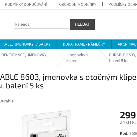
PODMÍNKY DORUČOVÁNÍ
OBCHODNÍ PODMÍNKY
PODMÍNKY OCHR
HLEDAT
IFIKACE, JMENOVKY, VISAČKY
DURAFRAME - RÁMEČKY
AKČNÍ NAB
 IDENTIFIKACE, JMENOVKY,
Jmenovky s
DURABLE 8603, 
klipem
balení 5 ks
ABLE 8603, jmenovka s otočným klip
u, balení 5 ks
Durable
299
247,11 K
Měrná
Kód:
860
cena: