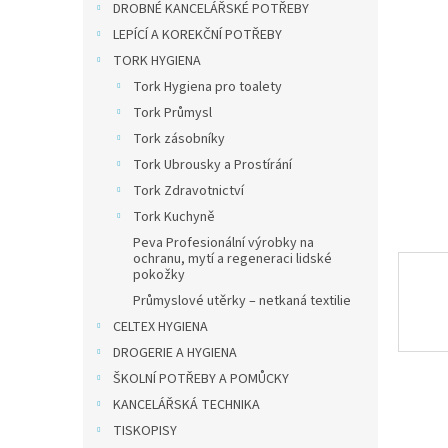
a
DROBNÉ KANCELÁŘSKÉ POTŘEBY
n
LEPÍCÍ A KOREKČNÍ POTŘEBY
e
TORK HYGIENA
l
Tork Hygiena pro toalety
Tork Průmysl
Tork zásobníky
Tork Ubrousky a Prostírání
Tork Zdravotnictví
Tork Kuchyně
Peva Profesionální výrobky na
ochranu, mytí a regeneraci lidské
pokožky
Průmyslové utěrky – netkaná textilie
CELTEX HYGIENA
DROGERIE A HYGIENA
ŠKOLNÍ POTŘEBY A POMŮCKY
KANCELÁŘSKÁ TECHNIKA
TISKOPISY