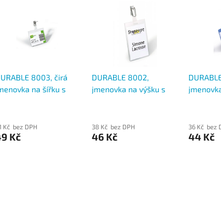
URABLE 8003, čirá
DURABLE 8002,
DURABLE
menovka na šířku s
jmenovka na výšku s
jmenovka
točným klipem 60x90
otočným klipem 90x60
klipem 
mm
mm, čirá
1 Kč bez DPH
38 Kč bez DPH
36 Kč bez
49 Kč
46 Kč
44 Kč