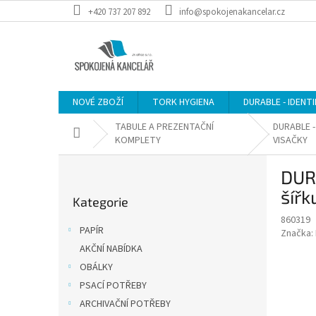
Přejít
+420 737 207 892
info@spokojenakancelar.cz
na
obsah
NOVÉ ZBOŽÍ
TORK HYGIENA
DURABLE - IDENT
TABULE A PREZENTAČNÍ
DURABLE -
Domů
KOMPLETY
VISAČKY
P
DUR
o
Přeskočit
s
šířk
Kategorie
kategorie
t
860319
r
PAPÍR
Značka:
a
AKČNÍ NABÍDKA
n
OBÁLKY
n
í
PSACÍ POTŘEBY
p
ARCHIVAČNÍ POTŘEBY