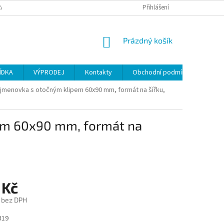
ANY OSOBNÍCH ÚDAJŮ
Přihlášení
NÁKUPNÍ
Prázdný košík
KOŠÍK
ÍDKA
VÝPRODEJ
Kontakty
Obchodní podmínky
jmenovka s otočným klipem 60x90 mm, formát na šířku,
em 60x90 mm, formát na
 Kč
č bez DPH
319