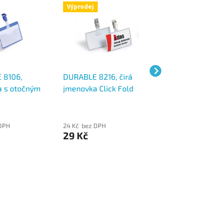
Výprodej
 8106,
DURABLE 8216, čirá
DURABLE 8107,
 s otočným
jmenovka Click Fold
jmenovka s klip
60x90 mm
54x90 mm s otočným
výšku 90x60 mm,
klipem, vypouklá
 DPH
24 Kč bez DPH
36 Kč bez DPH
29 Kč
43 Kč