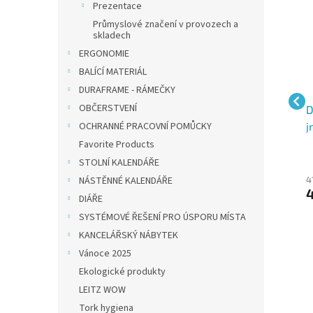
Prezentace
Průmyslové značení v provozech a
skladech
ERGONOMIE
BALÍCÍ MATERIÁL
DURAFRAME - RÁMEČKY
OBČERSTVENÍ
ovka
Visačka na jmenovky s
Durable 8113, pouzdro
D
,
klipem na šířku, 96x76
na ID kartu 54 × 90 mm
j
OCHRANNÉ PRACOVNÍ POMŮCKY
mm
na šířku, s otočným
o
Favorite Products
klipem, čiré
STOLNÍ KALENDÁŘE
10 Kč bez DPH
53 Kč bez DPH
4
NÁSTĚNNÉ KALENDÁŘE
12 Kč
64 Kč
DIÁŘE
SYSTÉMOVÉ ŘEŠENÍ PRO ÚSPORU MÍSTA
KANCELÁŘSKÝ NÁBYTEK
Vánoce 2025
Ekologické produkty
LEITZ WOW
Tork hygiena