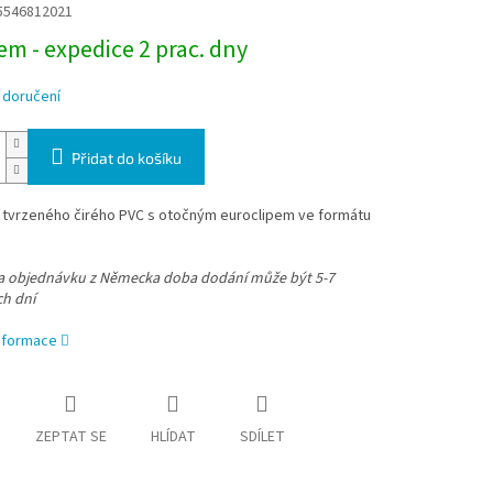
5546812021
m - expedice 2 prac. dny
 doručení
Přidat do košíku
z tvrzeného čirého PVC s otočným euroclipem ve formátu
na objednávku z Německa doba dodání může být 5-7
ch dní
informace
ZEPTAT SE
HLÍDAT
SDÍLET