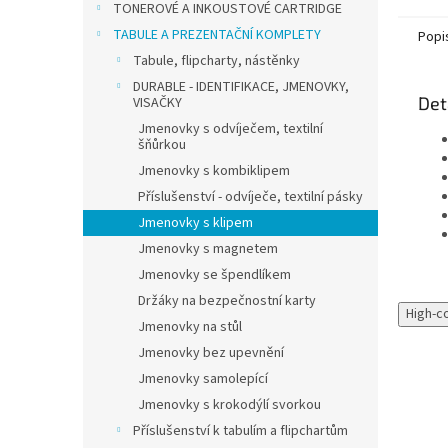
TONEROVÉ A INKOUSTOVÉ CARTRIDGE
TABULE A PREZENTAČNÍ KOMPLETY
Popi
Tabule, flipcharty, nástěnky
DURABLE - IDENTIFIKACE, JMENOVKY,
Det
VISAČKY
Jmenovky s odvíječem, textilní
šňůrkou
Jmenovky s kombiklipem
Příslušenství - odvíječe, textilní pásky
Jmenovky s klipem
Jmenovky s magnetem
Jmenovky se špendlíkem
Držáky na bezpečnostní karty
High-c
Jmenovky na stůl
Jmenovky bez upevnění
Jmenovky samolepící
Jmenovky s krokodýlí svorkou
Příslušenství k tabulím a flipchartům