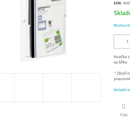
EAN:
400
Sklade
Možnosti
Visačka 
na šířku
* Zboží 
pracovní
Detailní 
TISK