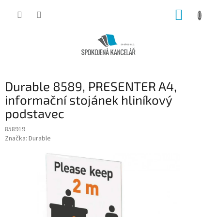
Přejít
NÁKUP
na
obsah
KOŠÍK
Durable 8589, PRESENTER A4,
informační stojánek hliníkový
podstavec
858919
Značka:
Durable