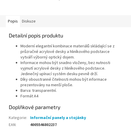
5-7 pracovních dní
Popis
Diskuze
Detailní popis produktu
Moderní elegantní kombinace materiálů skládající se z
průzračné acrylové desky a hliníkového podstavce
vytváří výborný optický dojem.
Informace mohou být snadno vloženy, bez nutnosti
vyjmutí acrylové desky z hliníkového podstavce.
Jedinečný upínací systém desku pevně drží.
Díky oboustranné čitelnosti mohou být informace
prezentovány na menší ploše.
Barva: transparentní.
Formát A4
Doplňkové parametry
Kategorie
:
Informační panely a stojánky
EAN
:
4005546802237