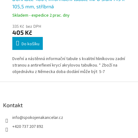
105,5 mm, stříbrná
CR
Skladem - expedice 2 prac. dny
Skl
335 Kč bez DPH
62
405 Kč
7
Do košíku
adní
Dveřní a nástěnná informační tabule s kvalitní hliníkovou zadní
Ele
stranou a antireflexní krycí akrylovou tabulkou. * Zboží na
acr
objednávku z Německa doba dodání může být 5-7
dod
pracovních dní
Z
á
p
a
Kontakt
t
info
@
spokojenakancelar.cz
í
+420 737 207 892