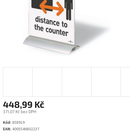
448,99 Kč
371,07 Kč bez DPH
Měrná
Kód:
858919
cena:
EAN:
4005546802237