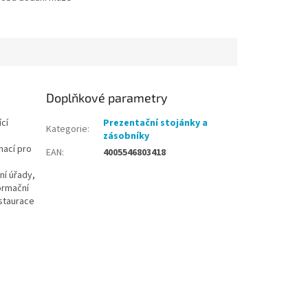
covních dní
Doplňkové parametry
ící
Prezentační stojánky a
Kategorie
:
zásobníky
ací pro
EAN
:
4005546803418
ní úřady,
formační
estaurace