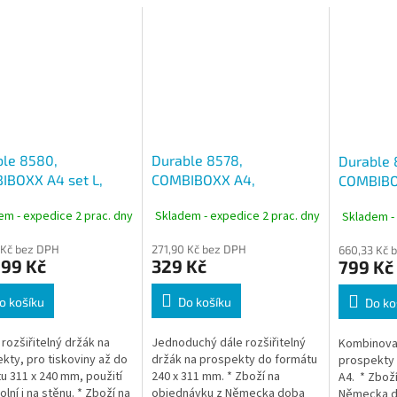
ble 8580,
Durable 8578,
Durable 
IBOXX A4 set L,
COMBIBOXX A4,
COMBIBO
ektový stojan A4 na
prospektový stojan A4 na
kombinov
em - expedice 2 prac. dny
Skladem - expedice 2 prac. dny
Skladem -
stůl, 3 díly
zeď i stůl
stojan na
 Kč bez DPH
271,90 Kč bez DPH
660,33 Kč 
,99 Kč
329 Kč
799 Kč
o košíku
Do košíku
Do ko
 rozšiřitelný držák na
Jednoduchý dále rozšiřitelný
Kombinovan
kty, pro tiskoviny až do
držák na prospekty do formátu
prospekty 
u 311 x 240 mm, použití
240 x 311 mm. * Zboží na
A4. * Zbož
olní i na stěnu. * Zboží na
objednávku z Německa doba
Německa d