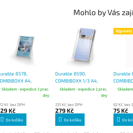
Mohlo by Vás zaj
Výprodej
urable 8578,
Durable 8590,
Durable 
OMBIBOXX A4,
COMBIBOXX 1/3 A4,
COMBIBO
rospektový stojan A4
prospektový stojan na
rozšiřují
Skladem - expedice 2 prac.
Skladem - expedice 2 prac.
Skladem 
a zeď i stůl
stůl i na zeď
dny
dny
72 Kč bez DPH
231 Kč bez DPH
62 Kč bez
329 Kč
279 Kč
75 Kč
Do košíku
Do košíku
Do ko