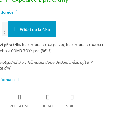
 doručení
Přidat do košíku
ící přihrádky k COMBIBOXX A4 (8578), k COMBIBOXX A4 set
nebo k COMBIBOXX pro (8613).
na objednávku z Německa doba dodání může být 5-7
ch dní
informace
ZEPTAT SE
HLÍDAT
SDÍLET