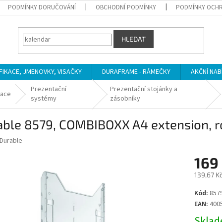
PODMÍNKY DORUČOVÁNÍ
OBCHODNÍ PODMÍNKY
PODMÍNKY OCHR
HLEDAT
IFIKACE, JMENOVKY, VISAČKY
DURAFRAME - RÁMEČKY
AKČNÍ NAB
Prezentační
Prezentační stojánky a
tace
systémy
zásobníky
ble 8579, COMBIBOXX A4 extension, roz
Durable
169
139,67 K
Měrná
Kód:
857
cena:
EAN:
400
Sklade