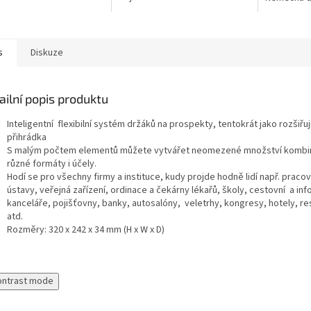
návku z Německa doba
dodání může být 5-7
být 5-7 pra
 může být 5-7...
pracovních dní
s
Diskuze
ailní popis produktu
Inteligentní flexibilní systém držáků na prospekty, tentokrát jako rozšiřuj
přihrádka
S malým počtem elementů můžete vytvářet neomezené množství kombin
různé formáty i účely.
Hodí se pro všechny firmy a instituce, kudy projde hodně lidí např. pracov
ústavy, veřejná zařízení, ordinace a čekárny lékařů, školy, cestovní a in
kanceláře, pojišťovny, banky, autosalóny, veletrhy, kongresy, hotely, r
atd.
Rozměry: 320 x 242 x 34 mm (H x W x D)
ontrast mode