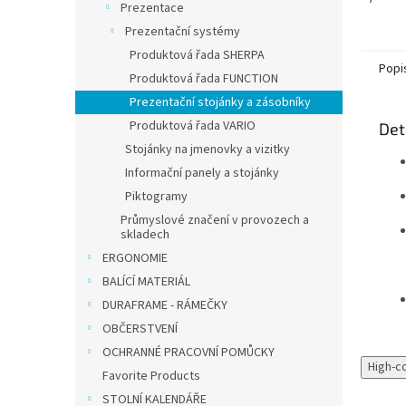
Prezentace
objed
dodání
Prezentační systémy
Produktová řada SHERPA
Popi
Produktová řada FUNCTION
Prezentační stojánky a zásobníky
Produktová řada VARIO
Det
Stojánky na jmenovky a vizitky
Informační panely a stojánky
Piktogramy
Průmyslové značení v provozech a
skladech
ERGONOMIE
BALÍCÍ MATERIÁL
DURAFRAME - RÁMEČKY
OBČERSTVENÍ
OCHRANNÉ PRACOVNÍ POMŮCKY
High-c
Favorite Products
STOLNÍ KALENDÁŘE