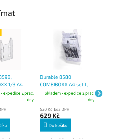
ímat
8598,
Durable 8580,
Durable 8613,
XX 1/3 A4
COMBIBOXX A4 set L,
COMBIBOXX PRO
cí přihrádka
prospektový stojan A4
kombinovaný
- expedice 2 prac.
Skladem - expedice 2 prac.
Skladem - expedic
na zeď i stůl, 3 díly
prospektový stoj
dny
dny
stůl i na stěnu
 DPH
520 Kč bez DPH
660 Kč bez DPH
629 Kč
799 Kč
šíku
Do košíku
Do košíku