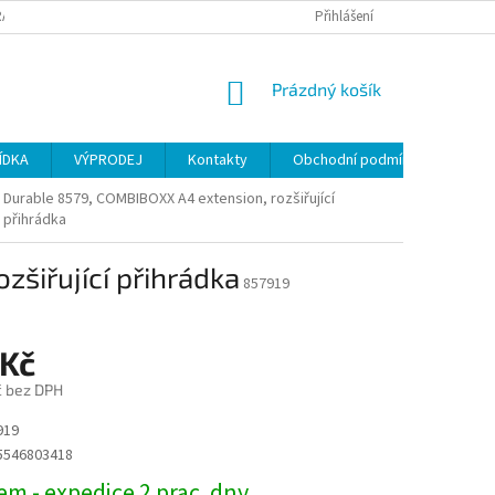
ANY OSOBNÍCH ÚDAJŮ
Přihlášení
NÁKUPNÍ
Prázdný košík
KOŠÍK
ÍDKA
VÝPRODEJ
Kontakty
Obchodní podmínky
Durable 8579, COMBIBOXX A4 extension, rozšiřující
přihrádka
šiřující přihrádka
857919
 Kč
č bez DPH
919
5546803418
m - expedice 2 prac. dny