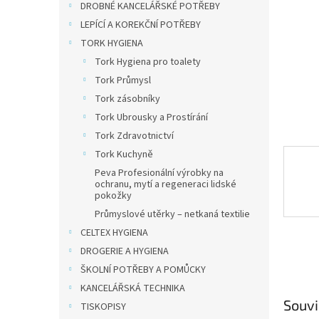
a
DROBNÉ KANCELÁŘSKÉ POTŘEBY
n
LEPÍCÍ A KOREKČNÍ POTŘEBY
e
TORK HYGIENA
l
Tork Hygiena pro toalety
Tork Průmysl
Tork zásobníky
Tork Ubrousky a Prostírání
Tork Zdravotnictví
Tork Kuchyně
Peva Profesionální výrobky na
ochranu, mytí a regeneraci lidské
pokožky
Průmyslové utěrky – netkaná textilie
CELTEX HYGIENA
DROGERIE A HYGIENA
ŠKOLNÍ POTŘEBY A POMŮCKY
KANCELÁŘSKÁ TECHNIKA
Souvi
TISKOPISY