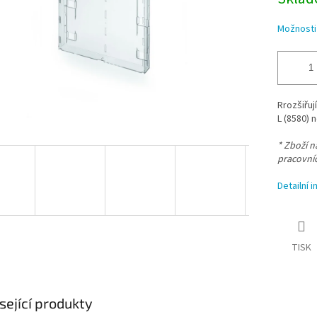
Možnosti
Rrozšiřuj
L (8580) 
* Zboží 
pracovní
Detailní 
TISK
sející produkty