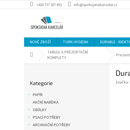
Přejít
+420 737 207 892
info@spokojenakancelar.cz
na
obsah
NOVÉ ZBOŽÍ
TORK HYGIENA
DURABLE - IDENT
TABULE A PREZENTAČNÍ
Domů
Prezen
KOMPLETY
P
Dura
o
Přeskočit
s
Značka:
Kategorie
kategorie
t
r
PAPÍR
a
AKČNÍ NABÍDKA
n
OBÁLKY
n
í
PSACÍ POTŘEBY
p
ARCHIVAČNÍ POTŘEBY