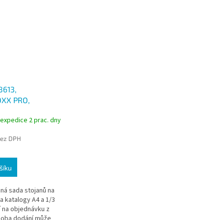
8613,
XX PRO,
aný prospektový
 expedice 2 prac. dny
 stůl i na stěnu
bez DPH
šíku
á sada stojanů na
a katalogy A4 a 1/3
í na objednávku z
oba dodání může