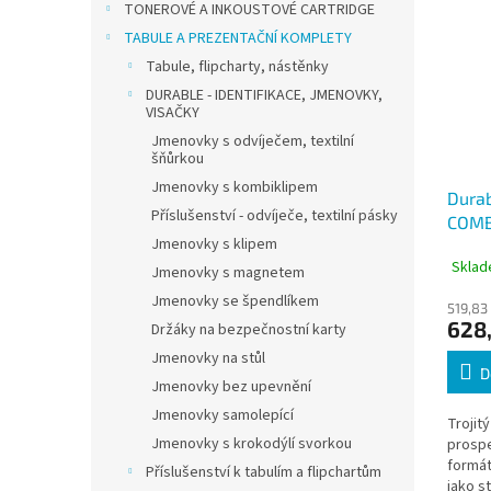
TONEROVÉ A INKOUSTOVÉ CARTRIDGE
TABULE A PREZENTAČNÍ KOMPLETY
Tabule, flipcharty, nástěnky
DURABLE - IDENTIFIKACE, JMENOVKY,
VISAČKY
Jmenovky s odvíječem, textilní
šňůrkou
Jmenovky s kombiklipem
Dura
Příslušenství - odvíječe, textilní pásky
COMB
Jmenovky s klipem
prosp
Sklad
zeď i 
Jmenovky s magnetem
Jmenovky se špendlíkem
519,83
628
Držáky na bezpečnostní karty
Jmenovky na stůl
D
Jmenovky bez upevnění
Jmenovky samolepící
Trojitý
Jmenovky s krokodýlí svorkou
prospe
formát
Příslušenství k tabulím a flipchartům
jako st