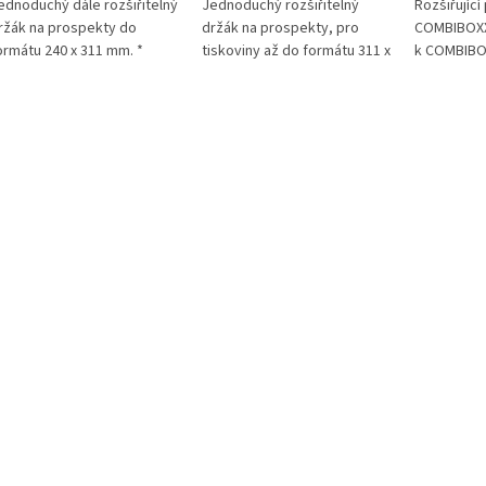
ednoduchý dále rozšiřitelný
Jednoduchý rozšiřitelný
Rozšiřující
ržák na prospekty do
držák na prospekty, pro
COMBIBOXX 
ormátu 240 x 311 mm. *
tiskoviny až do formátu 311 x
k COMBIBOX
boží na objednávku z
240 mm, použití jako stolní i
(8599-19) 
ěmecka doba dodání může
na stěnu. * Zboží na
pro (8613-1
ýt 5-7 pracovních dní
objednávku z Německa doba
dodání může být 5-7
pracovních dní