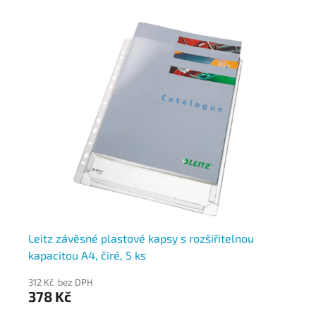
c
Leitz závěsné plastové kapsy s rozšiřitelnou
Le
kapacitou A4, čiré, 5 ks
20
312 Kč bez DPH
471
378 Kč
5