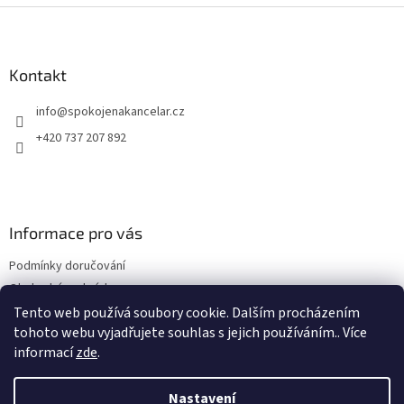
Z
á
p
a
Kontakt
t
info
@
spokojenakancelar.cz
í
+420 737 207 892
Informace pro vás
Podmínky doručování
Obchodní podmínky
Podmínky ochrany osobních údajů
Tento web používá soubory cookie. Dalším procházením
tohoto webu vyjadřujete souhlas s jejich používáním.. Více
informací
zde
.
Odebírat newsletter
Nastavení