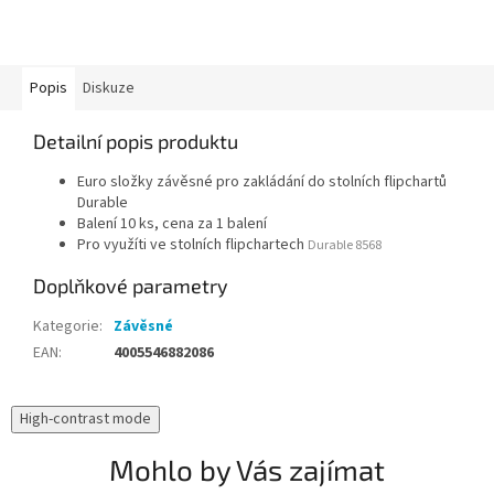
Popis
Diskuze
Detailní popis produktu
Euro složky závěsné pro zakládání do stolních flipchartů
Durable
Balení 10 ks, cena za 1 balení
Pro využíti ve stolních flipchartech
Durable 8568
Doplňkové parametry
Kategorie
:
Závěsné
EAN
:
4005546882086
High-contrast mode
Mohlo by Vás zajímat