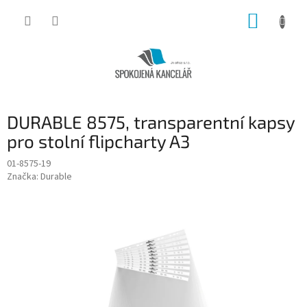
Přejít
NÁKUP
na
obsah
KOŠÍK
DURABLE 8575, transparentní kapsy
pro stolní flipcharty A3
01-8575-19
Značka:
Durable