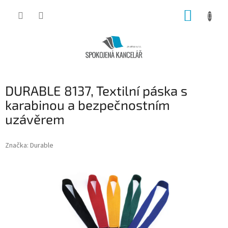
Přejít
NÁKUP
na
obsah
KOŠÍK
DURABLE 8137, Textilní páska s
karabinou a bezpečnostním
uzávěrem
Značka:
Durable