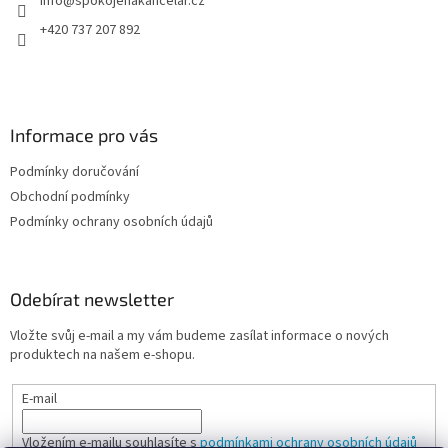
info
@
spokojenakancelar.cz
í
+420 737 207 892
Informace pro vás
Podmínky doručování
Obchodní podmínky
Podmínky ochrany osobních údajů
Odebírat newsletter
Vložte svůj e-mail a my vám budeme zasílat informace o nových
produktech na našem e-shopu.
E-mail
Vložením e-mailu souhlasíte s
podmínkami ochrany osobních údajů