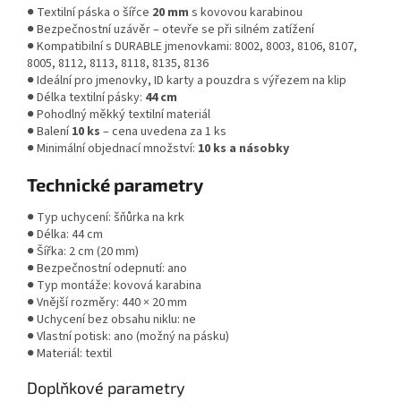
● Textilní páska o šířce
20 mm
s kovovou karabinou
● Bezpečnostní uzávěr – otevře se při silném zatížení
● Kompatibilní s DURABLE jmenovkami: 8002, 8003, 8106, 8107,
8005, 8112, 8113, 8118, 8135, 8136
● Ideální pro jmenovky, ID karty a pouzdra s výřezem na klip
● Délka textilní pásky:
44 cm
● Pohodlný měkký textilní materiál
● Balení
10 ks
– cena uvedena za 1 ks
● Minimální objednací množství:
10 ks a násobky
Technické parametry
● Typ uchycení: šňůrka na krk
● Délka: 44 cm
● Šířka: 2 cm (20 mm)
● Bezpečnostní odepnutí: ano
● Typ montáže: kovová karabina
● Vnější rozměry: 440 × 20 mm
● Uchycení bez obsahu niklu: ne
● Vlastní potisk: ano (možný na pásku)
● Materiál: textil
Doplňkové parametry