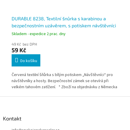
 -
DURABLE 8238, Textilní šnůrka s karabinou a
DU
bezpečnostním uzávěrem, s potiskem návštěvníci
be
za
Skladem - expedice 2 prac. dny
Skl
49 Kč bez DPH
49
59 Kč
59
Do košíku
Červená textilní šňůrka s bílým potiskem „Návštěvníci“ pro
Čer
návštěvníky a hosty. Bezpečnostní zámek se otevírá při
zam
velkém tahovém zatížení. * Zboží na objednávku z Německa
při
doba dodání může být 3-5 pracovních dní
Něm
Z
á
p
a
Kontakt
t