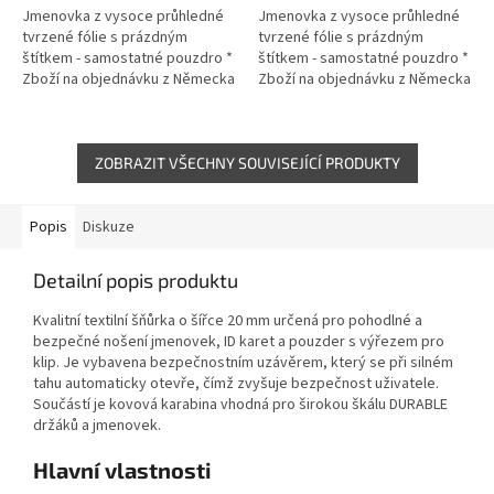
Jmenovka z vysoce průhledné
Jmenovka z vysoce průhledné
tvrzené fólie s prázdným
tvrzené fólie s prázdným
štítkem - samostatné pouzdro *
štítkem - samostatné pouzdro *
Zboží na objednávku z Německa
Zboží na objednávku z Německa
doba dodání může být 5-7
doba dodání může být 5-7
pracovních dní
pracovních dní
ZOBRAZIT VŠECHNY SOUVISEJÍCÍ PRODUKTY
Popis
Diskuze
Detailní popis produktu
Kvalitní textilní šňůrka o šířce 20 mm určená pro pohodlné a
bezpečné nošení jmenovek, ID karet a pouzder s výřezem pro
klip. Je vybavena bezpečnostním uzávěrem, který se při silném
tahu automaticky otevře, čímž zvyšuje bezpečnost uživatele.
Součástí je kovová karabina vhodná pro širokou škálu DURABLE
držáků a jmenovek.
Hlavní vlastnosti