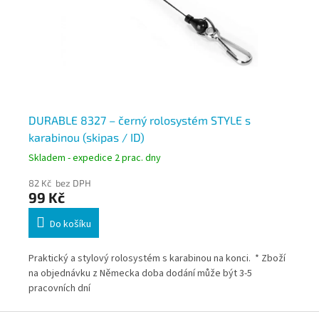
 -
DURABLE 8327 – černý rolosystém STYLE s
DU
karabinou (skipas / ID)
na
Skladem - expedice 2 prac. dny
Skl
82 Kč bez DPH
62
99 Kč
75
Do košíku
Praktický a stylový rolosystém s karabinou na konci. * Zboží
Rol
na objednávku z Německa doba dodání může být 3-5
roz
pracovních dní
Zbo
pra
Z