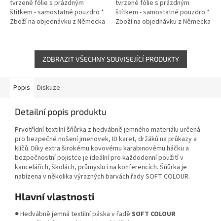
tvrzené fólie s prázdným
tvrzené fólie s prázdným
štítkem - samostatné pouzdro *
štítkem - samostatné pouzdro *
Zboží na objednávku z Německa
Zboží na objednávku z Německa
doba dodání může být 5-7
doba dodání může být 5-7
pracovních dní
pracovních dní
ZOBRAZIT VŠECHNY SOUVISEJÍCÍ PRODUKTY
Popis
Diskuze
Detailní popis produktu
Prvotřídní textilní šňůrka z hedvábně jemného materiálu určená
pro bezpečné nošení jmenovek, ID karet, držáků na průkazy a
klíčů. Díky extra širokému kovovému karabinovému háčku a
bezpečnostní pojistce je ideální pro každodenní použití v
kancelářích, školách, průmyslu i na konferencích. Šňůrka je
nabízena v několika výrazných barvách řady SOFT COLOUR.
Hlavní vlastnosti
● Hedvábně jemná textilní páska v řadě
SOFT COLOUR