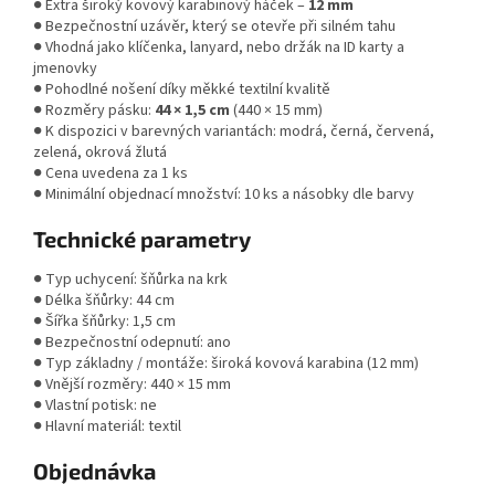
● Extra široký kovový karabinový háček –
12 mm
● Bezpečnostní uzávěr, který se otevře při silném tahu
● Vhodná jako klíčenka, lanyard, nebo držák na ID karty a
jmenovky
● Pohodlné nošení díky měkké textilní kvalitě
● Rozměry pásku:
44 × 1,5 cm
(440 × 15 mm)
● K dispozici v barevných variantách: modrá, černá, červená,
zelená, okrová žlutá
● Cena uvedena za 1 ks
● Minimální objednací množství: 10 ks a násobky dle barvy
Technické parametry
● Typ uchycení: šňůrka na krk
● Délka šňůrky: 44 cm
● Šířka šňůrky: 1,5 cm
● Bezpečnostní odepnutí: ano
● Typ základny / montáže: široká kovová karabina (12 mm)
● Vnější rozměry: 440 × 15 mm
● Vlastní potisk: ne
● Hlavní materiál: textil
Objednávka