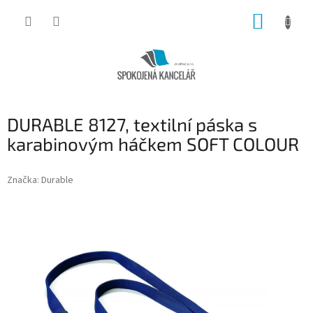
Přejít
NÁKUP
na
obsah
KOŠÍK
DURABLE 8127, textilní páska s
karabinovým háčkem SOFT COLOUR
Značka:
Durable