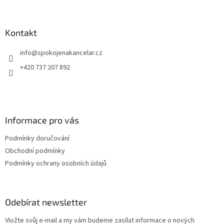
á
p
a
Kontakt
t
info
@
spokojenakancelar.cz
í
+420 737 207 892
Informace pro vás
Podmínky doručování
Obchodní podmínky
Podmínky ochrany osobních údajů
Odebírat newsletter
Vložte svůj e-mail a my vám budeme zasílat informace o nových