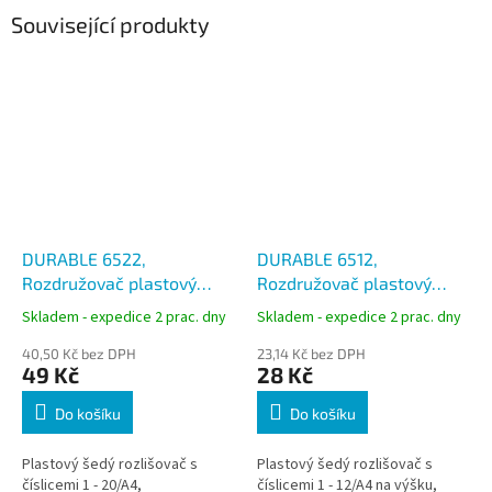
Související produkty
DURABLE 6522,
DURABLE 6512,
Rozdružovač plastový
Rozdružovač plastový
šedý, PP A4 euroděrování,
šedý, PP A4 euroděrování,
Skladem - expedice 2 prac. dny
Skladem - expedice 2 prac. dny
1-20 čísel
1-12 čísel
40,50 Kč bez DPH
23,14 Kč bez DPH
49 Kč
28 Kč
Do košíku
Do košíku
Plastový šedý rozlišovač s
Plastový šedý rozlišovač s
číslicemi 1 - 20/A4,
číslicemi 1 - 12/A4 na výšku,