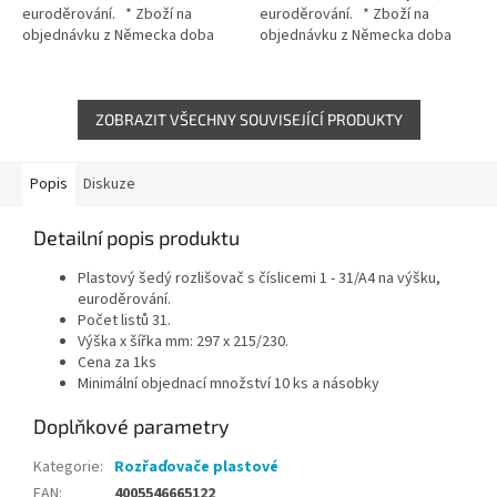
euroděrování. * Zboží na
euroděrování. * Zboží na
objednávku z Německa doba
objednávku z Německa doba
dodání může být 5-7 pracovních
dodání může být 3-5 pracovních
dní
dní
ZOBRAZIT VŠECHNY SOUVISEJÍCÍ PRODUKTY
Popis
Diskuze
Detailní popis produktu
Plastový šedý rozlišovač s číslicemi 1 - 31/A4 na výšku,
euroděrování.
Počet listů 31.
Výška x šířka mm: 297 x 215/230.
Cena za 1ks
Minimální objednací množství 10 ks a násobky
Doplňkové parametry
Kategorie
:
Rozřaďovače plastové
EAN
:
4005546665122