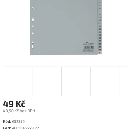
49 Kč
40,50 Kč bez DPH
Měrná
Kód:
652310
cena:
EAN:
4005546665122