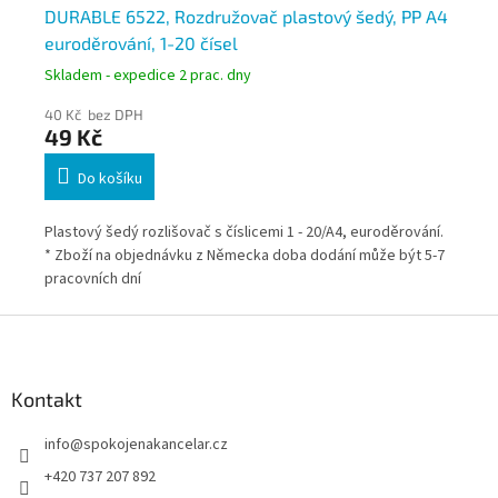
DURABLE 6522, Rozdružovač plastový šedý, PP A4
DU
euroděrování, 1-20 čísel
ro
Skladem - expedice 2 prac. dny
Skl
40 Kč bez DPH
46
49 Kč
56
Do košíku
i
Plastový šedý rozlišovač s číslicemi 1 - 20/A4, euroděrování.
Pla
* Zboží na objednávku z Německa doba dodání může být 5-7
eur
pracovních dní
dod
Z
á
p
a
Kontakt
t
info
@
spokojenakancelar.cz
í
+420 737 207 892