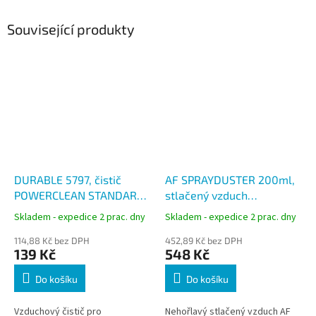
Související produkty
DURABLE 5797, čistič
AF SPRAYDUSTER 200ml,
POWERCLEAN STANDARD
stlačený vzduch
se stlačeným vzduchem
nehořlavý, obratitelný
Skladem - expedice 2 prac. dny
Skladem - expedice 2 prac. dny
200 ml, hořlavý
114,88 Kč bez DPH
452,89 Kč bez DPH
139 Kč
548 Kč
Do košíku
Do košíku
Vzduchový čistič pro
Nehořlavý stlačený vzduch AF