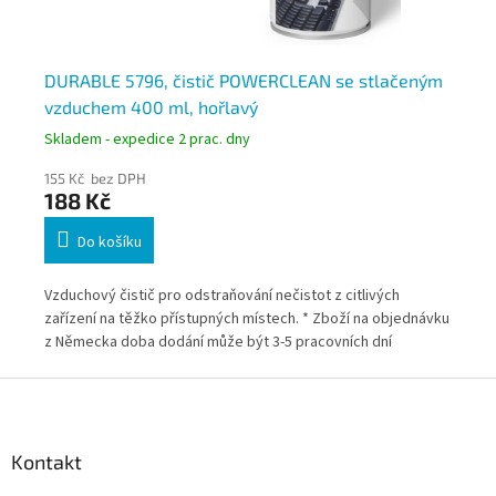
0
DURABLE 5796, čistič POWERCLEAN se stlačeným
DU
vzduchem 400 ml, hořlavý
st
Skladem - expedice 2 prac. dny
Skl
155 Kč bez DPH
115
188 Kč
13
Do košíku
Vzduchový čistič pro odstraňování nečistot z citlivých
Vzd
 na
zařízení na těžko přístupných místech. * Zboží na objednávku
zař
ích
z Německa doba dodání může být 3-5 pracovních dní
obj
dní
Z
á
p
a
Kontakt
t