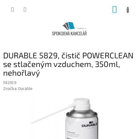
Přejít
NÁKUP
na
obsah
KOŠÍK
DURABLE 5829, čistič POWERCLEAN
se stlačeným vzduchem, 350ml,
nehořlavý
582919
Značka:
Durable