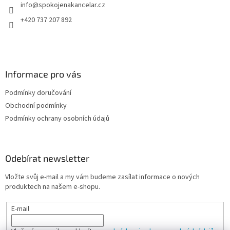
info
@
spokojenakancelar.cz
í
+420 737 207 892
Informace pro vás
Podmínky doručování
Obchodní podmínky
Podmínky ochrany osobních údajů
Odebírat newsletter
Vložte svůj e-mail a my vám budeme zasílat informace o nových
produktech na našem e-shopu.
E-mail