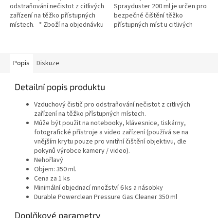
odstraňování nečistot z citlivých
Sprayduster 200 ml je určen pro
zařízení na těžko přístupných
bezpečné čištění těžko
místech. * Zboží na objednávku
přístupných míst u citlivých
z Německa doba dodání může
zařízení. Lze používat v jakékoli
být 3-5 pracovních dní
poloze, umožňuje přesné...
Popis
Diskuze
Detailní popis produktu
Vzduchový čistič pro odstraňování nečistot z citlivých
zařízení na těžko přístupných místech.
Může být použit na notebooky, klávesnice, tiskárny,
fotografické přístroje a video zařízení (používá se na
vnějším krytu pouze pro vnitřní čištění objektivu, dle
pokynů výrobce kamery / video).
Nehořlavý
Objem: 350 ml.
Cena za 1 ks
Minimální objednací množství 6 ks a násobky
Durable Powerclean Pressure Gas Cleaner 350 ml
Doplňkové parametry