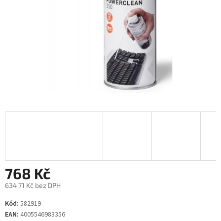
768 Kč
634,71 Kč bez DPH
Měrná
Kód:
582919
cena:
EAN:
4005546983356