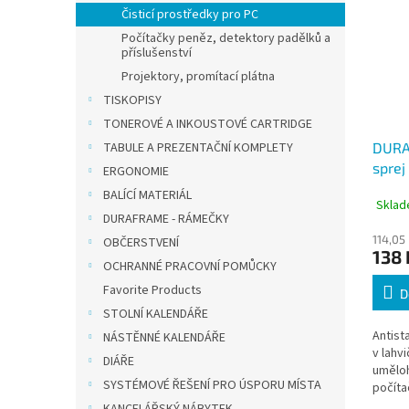
Čisticí prostředky pro PC
Počítačky peněz, detektory padělků a
příslušenství
Projektory, promítací plátna
TISKOPISY
TONEROVÉ A INKOUSTOVÉ CARTRIDGE
TABULE A PREZENTAČNÍ KOMPLETY
DURAB
sprej
ERGONOMIE
250 
BALÍCÍ MATERIÁL
Sklad
DURAFRAME - RÁMEČKY
114,05
OBČERSTVENÍ
138 
OCHRANNÉ PRACOVNÍ POMŮCKY
Favorite Products
D
STOLNÍ KALENDÁŘE
Antist
NÁSTĚNNÉ KALENDÁŘE
v lahv
DIÁŘE
uměloh
SYSTÉMOVÉ ŘEŠENÍ PRO ÚSPORU MÍSTA
počíta
kancel