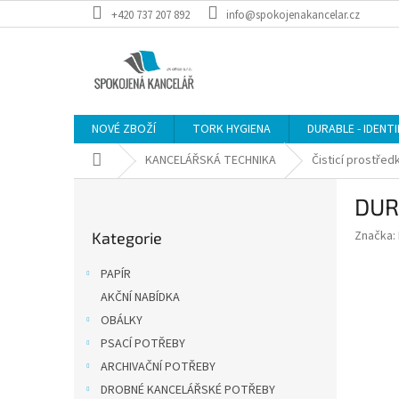
Přejít
+420 737 207 892
info@spokojenakancelar.cz
na
obsah
NOVÉ ZBOŽÍ
TORK HYGIENA
DURABLE - IDENT
Domů
KANCELÁŘSKÁ TECHNIKA
Čisticí prostřed
P
DURA
o
Přeskočit
s
Značka:
Kategorie
kategorie
t
r
PAPÍR
a
AKČNÍ NABÍDKA
n
OBÁLKY
n
í
PSACÍ POTŘEBY
p
ARCHIVAČNÍ POTŘEBY
a
DROBNÉ KANCELÁŘSKÉ POTŘEBY