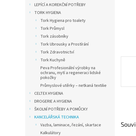
n
LEPÍCÍ A KOREKČNÍ POTŘEBY
e
TORK HYGIENA
l
Tork Hygiena pro toalety
Tork Průmysl
Tork zásobníky
Tork Ubrousky a Prostírání
Tork Zdravotnictví
Tork Kuchyně
Peva Profesionální výrobky na
ochranu, mytí a regeneraci lidské
pokožky
Průmyslové utěrky – netkaná textilie
CELTEX HYGIENA
DROGERIE A HYGIENA
ŠKOLNÍ POTŘEBY A POMŮCKY
KANCELÁŘSKÁ TECHNIKA
Souvi
Vazba, laminace, řezání, skartace
Kalkulátory