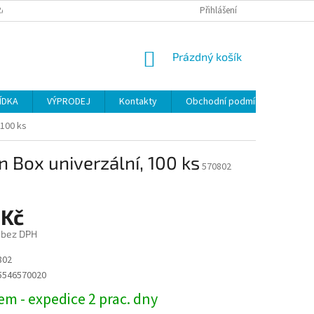
ANY OSOBNÍCH ÚDAJŮ
Přihlášení
NÁKUPNÍ
Prázdný košík
KOŠÍK
ÍDKA
VÝPRODEJ
Kontakty
Obchodní podmínky
 100 ks
 Box univerzální, 100 ks
570802
 Kč
 bez DPH
802
5546570020
m - expedice 2 prac. dny