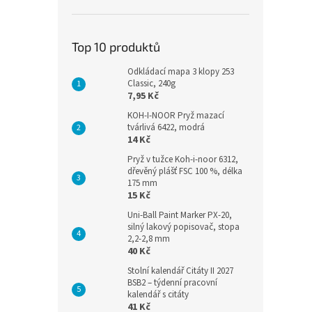
Top 10 produktů
Odkládací mapa 3 klopy 253
Classic, 240g
7,95 Kč
KOH-I-NOOR Pryž mazací
tvárlivá 6422, modrá
14 Kč
Pryž v tužce Koh-i-noor 6312,
dřevěný plášť FSC 100 %, délka
175 mm
15 Kč
Uni-Ball Paint Marker PX-20,
silný lakový popisovač, stopa
2,2-2,8 mm
40 Kč
Stolní kalendář Citáty II 2027
BSB2 – týdenní pracovní
kalendář s citáty
41 Kč