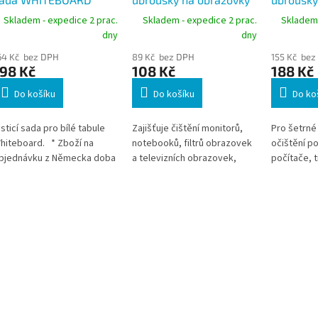
LEAN KIT pro bílé
a skleněné plochy, 100
50 ks, un
Skladem - expedice 2 prac.
Skladem - expedice 2 prac.
Skladem 
abule
ks
dezinfek
dny
dny
64 Kč bez DPH
89 Kč bez DPH
155 Kč bez
98 Kč
108 Kč
188 Kč
Do košíku
Do košíku
Do ko
isticí sada pro bílé tabule
Zajišťuje čištění monitorů,
Pro šetrné 
hiteboard. * Zboží na
notebooků, filtrů obrazovek
očištění po
bjednávku z Německa doba
a televizních obrazovek,
počítače, t
odání může být 3-5
stejně jako prosklených
a jiných ka
racovních dní
ploch na kopírovacích
zařízení. *
strojích a skenerech. * Zboží
objednávk
na objednávku z Německa
dodání můž
doba dodání může být 3-5
pracovních
pracovních dní