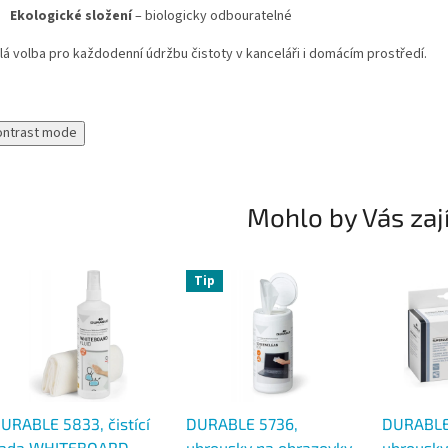
Ekologické složení
– biologicky odbouratelné
lá volba pro každodenní údržbu čistoty v kanceláři i domácím prostředí.
ontrast mode
Mohlo by Vás zaj
Tip
URABLE 5833, čistící
DURABLE 5736,
DURABLE 
ada WHITEBOARD
ubrousky na obrazovky
ubrousk