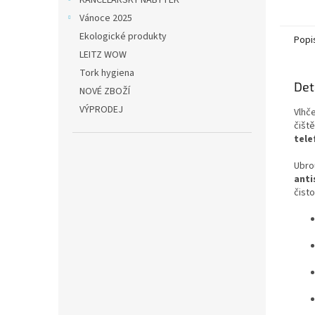
KANCELÁŘSKÝ NÁBYTEK
na ob
Vánoce 2025
doba...
Ekologické produkty
Popi
LEITZ WOW
Tork hygiena
Det
NOVÉ ZBOŽÍ
VÝPRODEJ
Vlhč
čišt
tele
Ubro
anti
čist