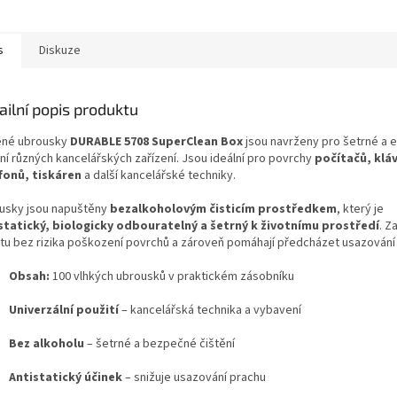
jednávku z Německa
Německa doba dodání může
být 3-5...
s
Diskuze
ailní popis produktu
ené ubrousky
DURABLE 5708 SuperClean Box
jsou navrženy pro šetrné a e
ění různých kancelářských zařízení. Jsou ideální pro povrchy
počítačů, klá
fonů, tiskáren
a další kancelářské techniky.
usky jsou napuštěny
bezalkoholovým čisticím prostředkem
, který je
statický, biologicky odbouratelný a šetrný k životnímu prostředí
. Za
otu bez rizika poškození povrchů a zároveň pomáhají předcházet usazování
Obsah:
100 vlhkých ubrousků v praktickém zásobníku
Univerzální použití
– kancelářská technika a vybavení
Bez alkoholu
– šetrné a bezpečné čištění
Antistatický účinek
– snižuje usazování prachu