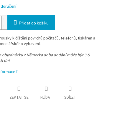
 doručení
Přidat do košíku
brousky k čištění povrchů počítačů, telefonů, tiskáren a
ancelářského vybavení.
na objednávku z Německa doba dodání může být 3-5
ch dní
informace
ZEPTAT SE
HLÍDAT
SDÍLET