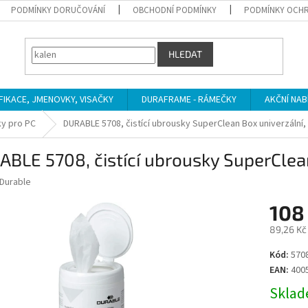
PODMÍNKY DORUČOVÁNÍ
OBCHODNÍ PODMÍNKY
PODMÍNKY OCHR
HLEDAT
IFIKACE, JMENOVKY, VISAČKY
DURAFRAME - RÁMEČKY
AKČNÍ NAB
ky pro PC
DURABLE 5708, čistící ubrousky SuperClean Box univerzální,
BLE 5708, čistící ubrousky SuperClean
Durable
108
89,26 Kč
Měrná
Kód:
570
cena:
EAN:
400
Sklade