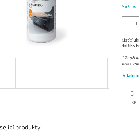
Možnosti
Čistící u
dalšího k
* Zboží 
pracovní
Detailní 
TISK
sející produkty