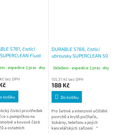
LE 5781, čistící
DURABLE 5788, čistící
 SUPERCLEAN Fluid
ubrousky SUPERCLEAN 50
ml
ks, univerzální
em - expedice 2 prac. dny
Skladem - expedice 2 prac. dny
dezinfekční
 Kč bez DPH
155,37 Kč bez DPH
Kč
188 Kč
o košíku
Do košíku
atický čisticí prostředek
Pro šetrné a intenzivní očištění
ičce s pumpičkou na
povrchů a krytů počítače,
motné a kovové části
tiskárny, telefonu a jiných
čů a ostatních
kancelářských zařízení. *
ářských přístrojů * Zboží
Zboží na objednávku z