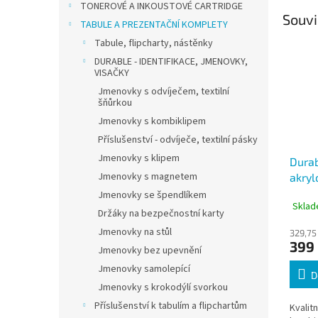
TONEROVÉ A INKOUSTOVÉ CARTRIDGE
Souvi
TABULE A PREZENTAČNÍ KOMPLETY
Tabule, flipcharty, nástěnky
DURABLE - IDENTIFIKACE, JMENOVKY,
VISAČKY
Jmenovky s odvíječem, textilní
šňůrkou
Jmenovky s kombiklipem
Příslušenství - odvíječe, textilní pásky
Jmenovky s klipem
Durab
Jmenovky s magnetem
akryl
Jmenovky se špendlíkem
Sklad
Držáky na bezpečnostní karty
Jmenovky na stůl
329,75
399
Jmenovky bez upevnění
Jmenovky samolepící
D
Jmenovky s krokodýlí svorkou
Příslušenství k tabulím a flipchartům
Kvalitn