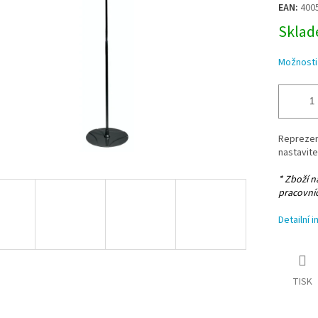
EAN:
400
Sklade
Možnosti
Reprezent
nastavite
* Zboží 
pracovní
Detailní 
TISK