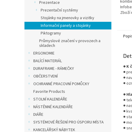
kombi
Prezentace
Infoba
Prezentační systémy
Zboží 
Stojánky na jmenovky a vizitky
Němec
být 5-
Informační panely a stojánky
Piktogramy
Popi
Průmyslové značení v provozech a
skladech
ERGONOMIE
Det
BALÍCÍ MATERIÁL
● K 
DURAFRAME - RÁMEČKY
● pr
OBČERSTVENÍ
● na
● oz
OCHRANNÉ PRACOVNÍ POMŮCKY
Favorite Products
● Hl
STOLNÍ KALENDÁŘE
● te
● nas
NÁSTĚNNÉ KALENDÁŘE
● kva
DIÁŘE
● st
SYSTÉMOVÉ ŘEŠENÍ PRO ÚSPORU MÍSTA
● mo
● sn
KANCELÁŘSKÝ NÁBYTEK