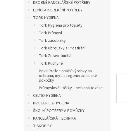
a
DROBNÉ KANCELÁŘSKÉ POTŘEBY
n
LEPÍCÍ A KOREKČNÍ POTŘEBY
e
TORK HYGIENA
l
Tork Hygiena pro toalety
Tork Průmysl
Tork zásobníky
Tork Ubrousky a Prostírání
Tork Zdravotnictví
Tork Kuchyně
Peva Profesionální výrobky na
ochranu, mytí a regeneraci lidské
pokožky
Průmyslové utěrky – netkaná textilie
CELTEX HYGIENA
DROGERIE A HYGIENA
ŠKOLNÍ POTŘEBY A POMŮCKY
KANCELÁŘSKÁ TECHNIKA
TISKOPISY