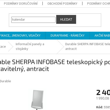
PODMÍNKY DORUČOVÁNÍ
OBCHODNÍ PODMÍNKY
PODMÍNKY OCHR
HLEDAT
IFIKACE, JMENOVKY, VISAČKY
DURAFRAME - RÁMEČKY
AKČNÍ NAB
Informační panely a
Durable SHERPA INFOBASE tele
tace
stojánky
antracit
able SHERPA INFOBASE teleskopický po
avitelný, antracit
Durable
2 4
1 990,08
Měrná
Kód:
558
cena: