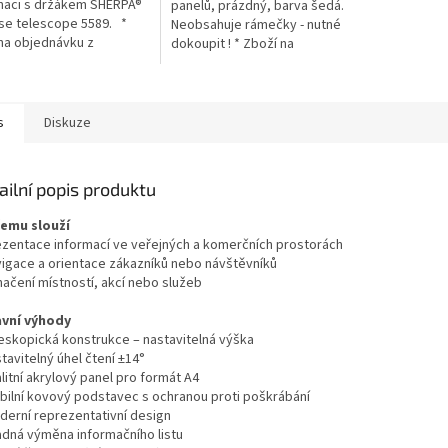
naci s držákem SHERPA®
panelů, prázdný, barva šedá.
se telescope 5589. *
Neobsahuje rámečky - nutné
na objednávku z
dokoupit ! * Zboží na
ka doba dodání může
objednávku z Německa doba
7 pracovních dní
dodání může být 5-7 pracovních
dní
s
Diskuze
ailní popis produktu
čemu slouží
ezentace informací ve veřejných a komerčních prostorách
vigace a orientace zákazníků nebo návštěvníků
načení místností, akcí nebo služeb
avní výhody
leskopická konstrukce – nastavitelná výška
tavitelný úhel čtení ±14°
litní akrylový panel pro formát A4
abilní kovový podstavec s ochranou proti poškrábání
derní reprezentativní design
adná výměna informačního listu