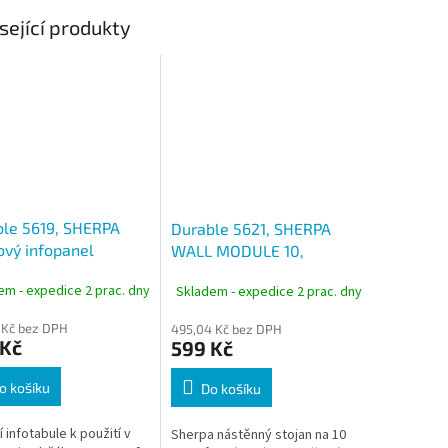
sející produkty
le 5619, SHERPA
Durable 5621, SHERPA
ový infopanel
WALL MODULE 10,
nástěnný modul pro 10
em - expedice 2 prac. dny
Skladem - expedice 2 prac. dny
rámečků
 Kč bez DPH
495,04 Kč bez DPH
 Kč
599 Kč
o košíku
Do košíku
í infotabule k použití v
Sherpa nástěnný stojan na 10