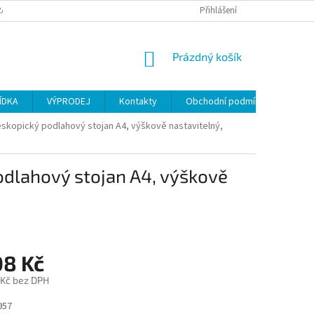
ANY OSOBNÍCH ÚDAJŮ
Přihlášení
NÁKUPNÍ
Prázdný košík
KOŠÍK
ÍDKA
VÝPRODEJ
Kontakty
Obchodní podmínky
skopický podlahový stojan A4, výškově nastavitelný,
dlahový stojan A4, výškově
08 Kč
 Kč bez DPH
957