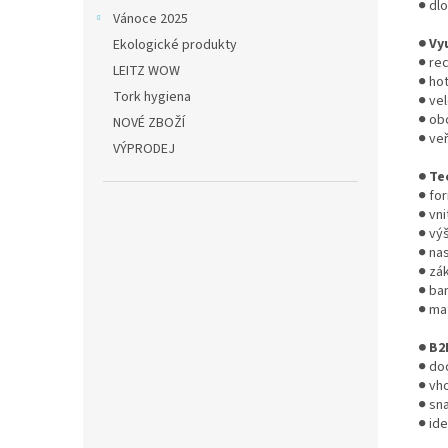
● dlo
Vánoce 2025
● Vy
Ekologické produkty
● re
LEITZ WOW
● ho
Tork hygiena
● ve
● ob
NOVÉ ZBOŽÍ
● ve
VÝPRODEJ
● Te
● fo
● vn
● vý
● nas
● zá
● ba
● mat
● B2
● dod
● vh
● sn
● ide