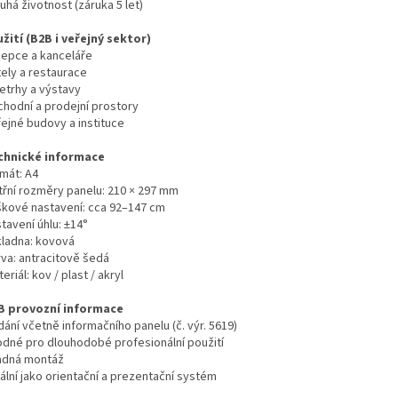
uhá životnost (záruka 5 let)
užití (B2B i veřejný sektor)
cepce a kanceláře
tely a restaurace
letrhy a výstavy
chodní a prodejní prostory
řejné budovy a instituce
chnické informace
rmát: A4
itřní rozměry panelu: 210 × 297 mm
škové nastavení: cca 92–147 cm
tavení úhlu: ±14°
kladna: kovová
rva: antracitově šedá
eriál: kov / plast / akryl
B provozní informace
ání včetně informačního panelu (č. výr. 5619)
odné pro dlouhodobé profesionální použití
adná montáž
ální jako orientační a prezentační systém