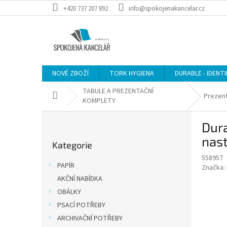
Přejít
+420 737 207 892
info@spokojenakancelar.cz
na
obsah
NOVÉ ZBOŽÍ
TORK HYGIENA
DURABLE - IDENT
TABULE A PREZENTAČNÍ
Domů
Prezen
KOMPLETY
P
Dur
o
Přeskočit
s
nast
Kategorie
kategorie
t
558957
r
PAPÍR
Značka:
a
AKČNÍ NABÍDKA
n
OBÁLKY
n
í
PSACÍ POTŘEBY
p
ARCHIVAČNÍ POTŘEBY