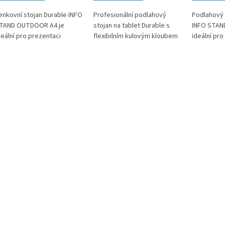
enkovní stojan Durable INFO
Profesionální podlahový
Podlahový 
TAND OUTDOOR A4 je
stojan na tablet Durable s
INFO STAND
deální pro prezentaci
flexibilním kulovým kloubem
ideální pro
nformací v interiéru i
a otočným ramenem nabízí
informací i
xteriéru. Nabízí
maximální ergonomii,
vnitřních p
boustranné zobrazení a
bezpečnost a variabilitu
Oboustran
ysokou odolnost proti
použití. Ideální řešení pro
zajišťuje d
ešti, prachu i UV záření.
recepce, prodejní místa i
obou směrů
tabilní konstrukce zajišťuje
výstavní prostory. * Zboží na
konstrukce
polehlivé použití i ve
objednávku z Německa doba
rámečky um
rekventovaných
dodání může být 5-7
výměnu obs
rostorech. * Zboží na
pracovních dní
objednávk
bjednávku z Německa doba
dodání můž
odání může být 3-5
pracovních
racovních dní