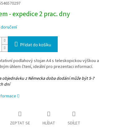
5546570297
m - expedice 2 prac. dny
 doručení
Přidat do košíku
ativní podlahový stojan A4 s teleskopickou výškou a
lným úhlem čtení, ideální pro prezentaci informací.
na objednávku z Německa doba dodání může být 5-7
ch dní
informace
ZEPTAT SE
HLÍDAT
SDÍLET