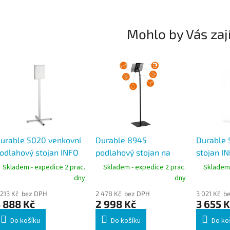
Mohlo by Vás zaj
urable 5020 venkovní
Durable 8945
Durable 
odlahový stojan INFO
podlahový stojan na
stojan I
TAND OUTDOOR A4,
tablet 7–13",
BASIC A3
Skladem - expedice 2 prac.
Skladem - expedice 2 prac.
Skladem 
boustranný
uzamykatelný, otočný
dny
dny
360°
 213 Kč bez DPH
2 478 Kč bez DPH
3 021 Kč b
 888 Kč
2 998 Kč
3 655 K
Do košíku
Do košíku
Do ko