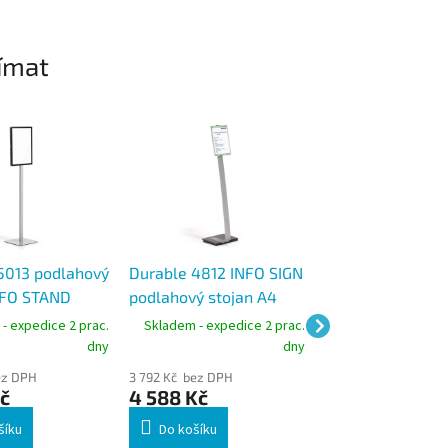
ímat
5013 podlahový
Durable 4812 INFO SIGN
Durable 4818 C
NFO STAND
podlahový stojan A4
SIGN A4 podlaho
, oboustranný
hliníkový s litinovým
stojan hliníkový 
- expedice 2 prac.
Skladem - expedice 2 prac.
Skladem - expedic
podstavcem
litinovým podst
dny
dny
ez DPH
3 792 Kč bez DPH
3 957 Kč bez DPH
č
4 588 Kč
4 788 Kč
šíku
Do košíku
Do košíku