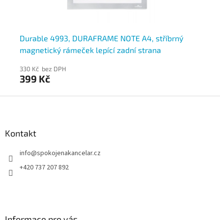
E
Durable 4993, DURAFRAME NOTE A4, stříbrný
Du
magnetický rámeček lepící zadní strana
ma
ks
330 Kč bez DPH
33
399 Kč
3
Z
á
p
a
Kontakt
t
info
@
spokojenakancelar.cz
í
+420 737 207 892
Informace pro vás