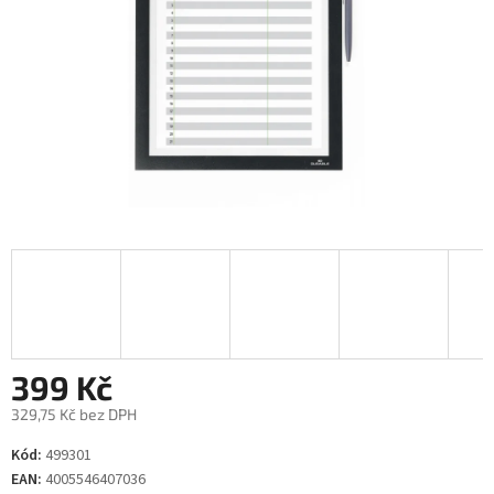
399 Kč
329,75 Kč bez DPH
Měrná
Kód:
499301
cena:
EAN:
4005546407036