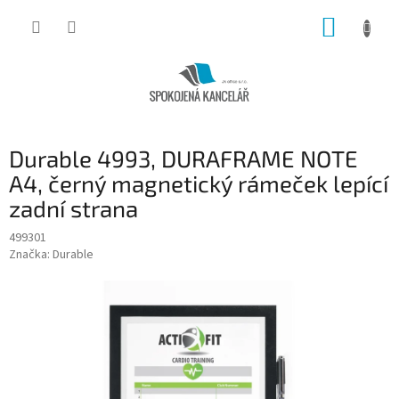
Přejít
NÁKUP
na
obsah
KOŠÍK
Durable 4993, DURAFRAME NOTE
A4, černý magnetický rámeček lepící
zadní strana
499301
Značka:
Durable