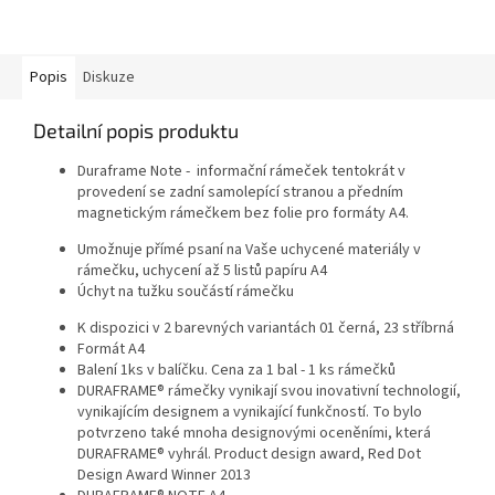
Popis
Diskuze
Detailní popis produktu
Duraframe Note - informační rámeček tentokrát v
provedení se zadní samolepící stranou a předním
magnetickým rámečkem bez folie pro formáty A4.
Umožnuje přímé psaní na Vaše uchycené materiály v
rámečku, uchycení až 5 listů papíru A4
Úchyt na tužku součástí rámečku
K dispozici v 2 barevných variantách 01 černá, 23 stříbrná
Formát A4
Balení 1ks v balíčku. Cena za 1 bal - 1 ks rámečků
DURAFRAME® rámečky vynikají svou inovativní technologií,
vynikajícím designem a vynikající funkčností. To bylo
potvrzeno také mnoha designovými oceněními, která
DURAFRAME® vyhrál. Product design award, Red Dot
Design Award Winner 2013