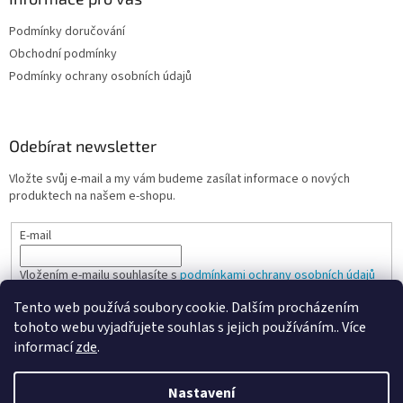
Podmínky doručování
Obchodní podmínky
Podmínky ochrany osobních údajů
Odebírat newsletter
Vložte svůj e-mail a my vám budeme zasílat informace o nových
produktech na našem e-shopu.
E-mail
Vložením e-mailu souhlasíte s
podmínkami ochrany osobních údajů
Tento web používá soubory cookie. Dalším procházením
PŘIHLÁSIT SE
tohoto webu vyjadřujete souhlas s jejich používáním.. Více
informací
zde
.
Nastavení
Vytvořil Shoptet