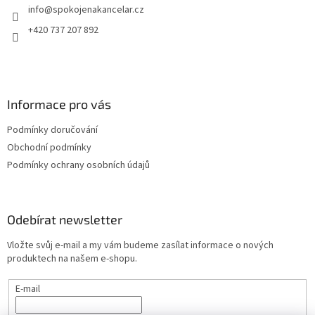
info
@
spokojenakancelar.cz
í
+420 737 207 892
Informace pro vás
Podmínky doručování
Obchodní podmínky
Podmínky ochrany osobních údajů
Odebírat newsletter
Vložte svůj e-mail a my vám budeme zasílat informace o nových
produktech na našem e-shopu.
E-mail