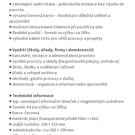
● samolepicí zadní strana – jednoduchá instalace bez zásahu do
povrchu
● výrazná červená barva – vhodná pro důležitá sdělení a
upozornění
● možnost oboustranné čitelnosti při použití na sklo
● flexibilní použití – formát na výšku i na šířku
● výhodné balení 10 ks pro větší provozy a projekty
● Využití (školy, úřady, firmy i domácnosti)
● kanceláře, recepce a administrativní prostory
● výrobní provozy a sklady (bezpečnostní pokyny, instrukce)
● školy, školky a vzdělávací zařízení
● úřady a veřejné instituce
● obchody, gastro provozy a služby
● domácnosti – organizace informací nebo upozornění
● Technické informace
● typ: samolepicí informační rámeček s magnetickým uzávěrem
● formát: A4 (na výšku i na šířku)
● barva: červená
● materiál: plast (transparentní přední fólie + rám)
● vnější rozměry: 236 × 323 mm
● viditelná plocha: cca 205 × 290 mm