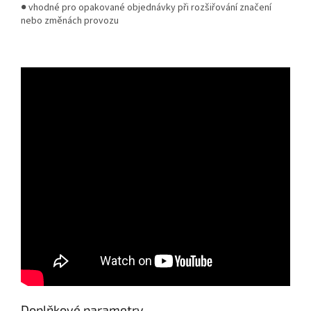
● vhodné pro opakované objednávky při rozšiřování značení
nebo změnách provozu
Doplňkové parametry