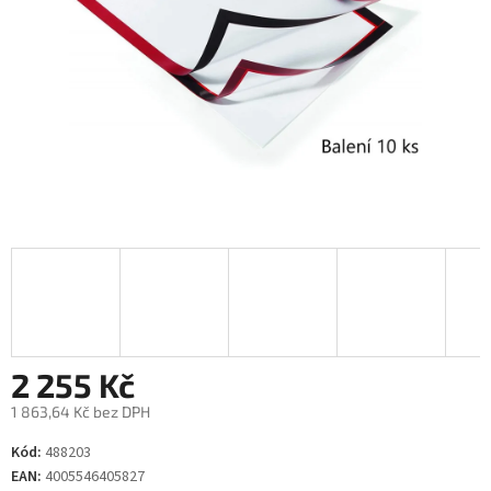
2 255 Kč
1 863,64 Kč bez DPH
Měrná
Kód:
488203
cena:
EAN:
4005546405827