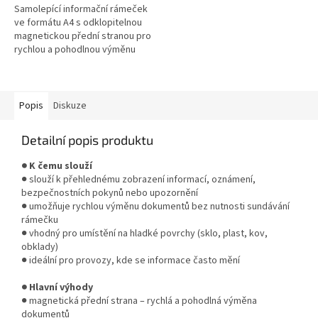
Samolepící informační rámeček
ve formátu A4 s odklopitelnou
magnetickou přední stranou pro
rychlou a pohodlnou výměnu
dokumentu * Zboží na
objednávku z Německa doba
dodání...
Popis
Diskuze
Detailní popis produktu
● K čemu slouží
● slouží k přehlednému zobrazení informací, oznámení,
bezpečnostních pokynů nebo upozornění
● umožňuje rychlou výměnu dokumentů bez nutnosti sundávání
rámečku
● vhodný pro umístění na hladké povrchy (sklo, plast, kov,
obklady)
● ideální pro provozy, kde se informace často mění
● Hlavní výhody
● magnetická přední strana – rychlá a pohodlná výměna
dokumentů