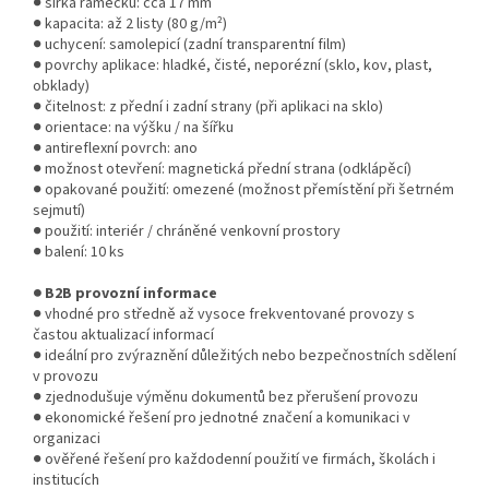
● šířka rámečku: cca 17 mm
● kapacita: až 2 listy (80 g/m²)
● uchycení: samolepicí (zadní transparentní film)
● povrchy aplikace: hladké, čisté, neporézní (sklo, kov, plast,
obklady)
● čitelnost: z přední i zadní strany (při aplikaci na sklo)
● orientace: na výšku / na šířku
● antireflexní povrch: ano
● možnost otevření: magnetická přední strana (odklápěcí)
● opakované použití: omezené (možnost přemístění při šetrném
sejmutí)
● použití: interiér / chráněné venkovní prostory
● balení: 10 ks
● B2B provozní informace
● vhodné pro středně až vysoce frekventované provozy s
častou aktualizací informací
● ideální pro zvýraznění důležitých nebo bezpečnostních sdělení
v provozu
● zjednodušuje výměnu dokumentů bez přerušení provozu
● ekonomické řešení pro jednotné značení a komunikaci v
organizaci
● ověřené řešení pro každodenní použití ve firmách, školách i
institucích