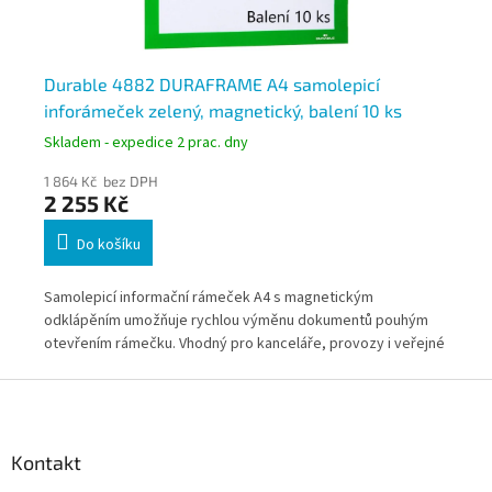
Durable 4882 DURAFRAME A4 samolepicí
Du
inforámeček zelený, magnetický, balení 10 ks
in
Skladem - expedice 2 prac. dny
Skl
1 864 Kč bez DPH
1 8
2 255 Kč
2 
Do košíku
Samolepicí informační rámeček A4 s magnetickým
Sam
odklápěním umožňuje rychlou výměnu dokumentů pouhým
od
otevřením rámečku. Vhodný pro kanceláře, provozy i veřejné
ote
prostory, kde je potřeba často aktualizovat informace.
pro
Z
Zelený rámeček je ideální pro orientační a pozitivní sdělení. *
Výh
á
Zboží na objednávku z Německa doba dodání může být 3-5
mís
p
pracovních dní
být
a
Kontakt
t