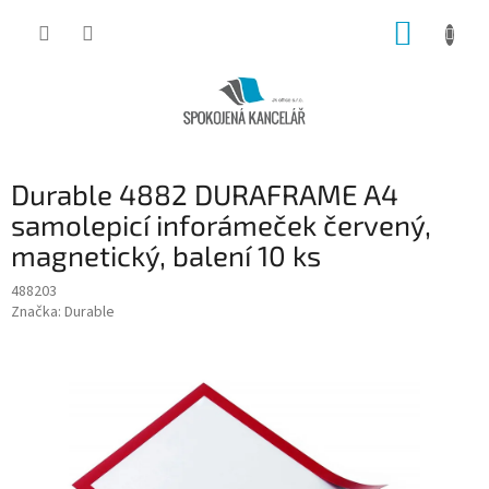
Přejít
NÁKUP
na
obsah
KOŠÍK
Durable 4882 DURAFRAME A4
samolepicí inforámeček červený,
magnetický, balení 10 ks
488203
Značka:
Durable