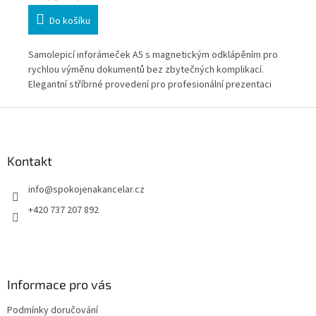
Do košíku
Samolepicí inforámeček A5 s magnetickým odklápěním pro
Sam
rychlou výměnu dokumentů bez zbytečných komplikací.
od
Elegantní stříbrné provedení pro profesionální prezentaci
ote
informací. Výhodné balení 10 ks. * Zboží na objednávku z
pro
Z
Německa doba dodání může být 3-5 pracovních dní
Výh
á
mís
p
být
a
Kontakt
t
info
@
spokojenakancelar.cz
í
+420 737 207 892
Informace pro vás
Podmínky doručování