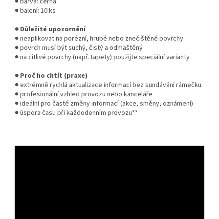
● barva: černá
● balení: 10 ks
● Důležité upozornění
● neaplikovat na porézní, hrubé nebo znečištěné povrchy
● povrch musí být suchý, čistý a odmaštěný
● na citlivé povrchy (např. tapety) použijte speciální varianty
● Proč ho chtít (praxe)
● extrémně rychlá aktualizace informací bez sundávání rámečku
● profesionální vzhled provozu nebo kanceláře
● ideální pro časté změny informací (akce, směny, oznámení)
● úspora času při každodenním provozu**