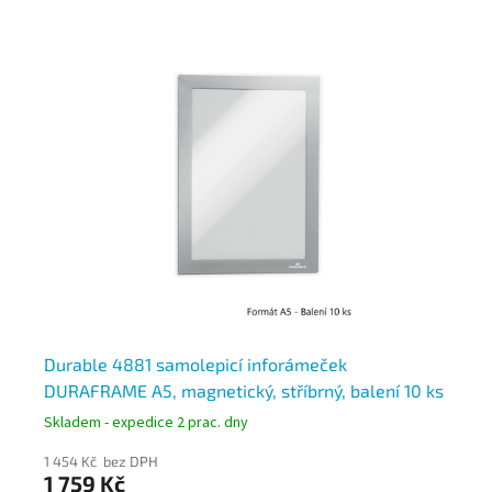
Durable 4881 samolepicí inforámeček
Du
DURAFRAME A5, magnetický, stříbrný, balení 10 ks
in
Skladem - expedice 2 prac. dny
Skl
1 454 Kč bez DPH
1 8
1 759 Kč
2 