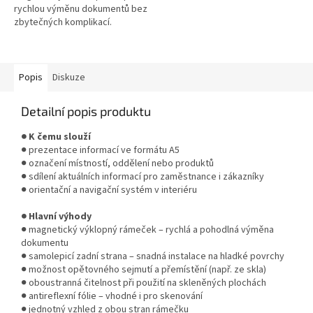
rychlou výměnu dokumentů bez
zbytečných komplikací.
Elegantní stříbrné provedení
pro profesionální prezentaci
informací....
Popis
Diskuze
Detailní popis produktu
● K čemu slouží
● prezentace informací ve formátu A5
● označení místností, oddělení nebo produktů
● sdílení aktuálních informací pro zaměstnance i zákazníky
● orientační a navigační systém v interiéru
● Hlavní výhody
● magnetický výklopný rámeček – rychlá a pohodlná výměna
dokumentu
● samolepicí zadní strana – snadná instalace na hladké povrchy
● možnost opětovného sejmutí a přemístění (např. ze skla)
● oboustranná čitelnost při použití na skleněných plochách
● antireflexní fólie – vhodné i pro skenování
● jednotný vzhled z obou stran rámečku