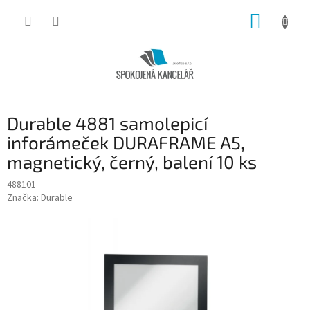
Přejít
NÁKUP
na
obsah
KOŠÍK
Durable 4881 samolepicí
inforámeček DURAFRAME A5,
magnetický, černý, balení 10 ks
488101
Značka:
Durable