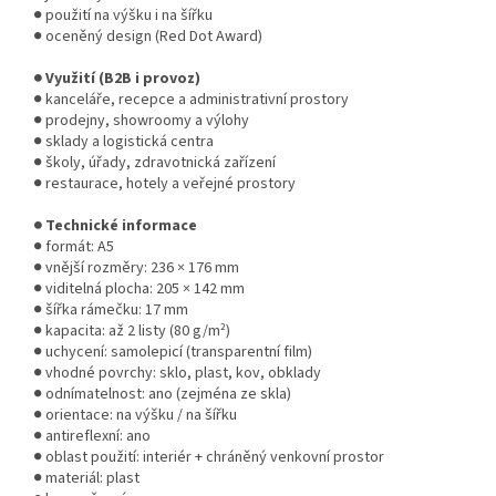
● použití na výšku i na šířku
● oceněný design (Red Dot Award)
● Využití (B2B i provoz)
● kanceláře, recepce a administrativní prostory
● prodejny, showroomy a výlohy
● sklady a logistická centra
● školy, úřady, zdravotnická zařízení
● restaurace, hotely a veřejné prostory
● Technické informace
● formát: A5
● vnější rozměry: 236 × 176 mm
● viditelná plocha: 205 × 142 mm
● šířka rámečku: 17 mm
● kapacita: až 2 listy (80 g/m²)
● uchycení: samolepicí (transparentní film)
● vhodné povrchy: sklo, plast, kov, obklady
● odnímatelnost: ano (zejména ze skla)
● orientace: na výšku / na šířku
● antireflexní: ano
● oblast použití: interiér + chráněný venkovní prostor
● materiál: plast