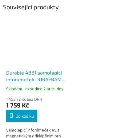
Související produkty
Durable 4881 samolepicí
inforámeček DURAFRAME
A5, magnetický, stříbrný,
Skladem - expedice 2 prac. dny
balení 10 ks
1 453,72 Kč bez DPH
1 759 Kč
Do košíku
Samolepicí inforámeček A5 s
magnetickým odklápěním pro