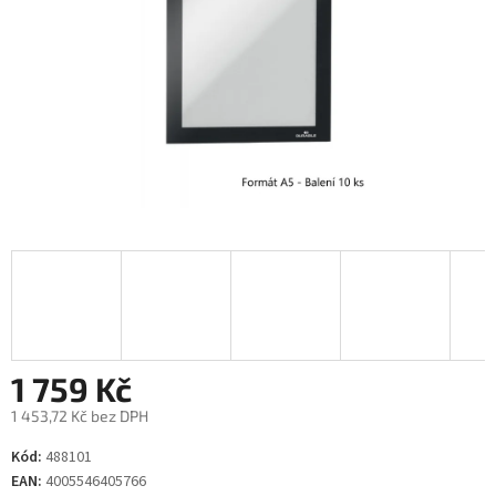
1 759 Kč
1 453,72 Kč bez DPH
Měrná
Kód:
488101
cena:
EAN:
4005546405766