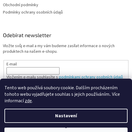
Obchodní podmínky
Podmínky ochrany osobních údajů
Odebírat newsletter
Vložte svůj e-mail a my vám budeme zasílat informace o nových
produktech na našem e-shopu.
E-mail
Vložením e-mailu souhlasíte s
podmínkami ochrany osobních údajů
Tento web používá soubory cookie. Dalším procházením
PŘIHLÁSIT SE
tohoto webu vyjadřujete souhlas s jejich používáním.. Více
informací
zde
.
Nastavení
Vytvořil Shoptet