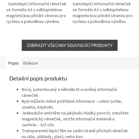
Samolepící informační rámeček
Samolepící informační rámeček
ve formátu A3 s odklopitelnou
ve formátu A3 s odklopitelnou
magnetickou přední stranou pro
magnetickou přední stranou pro
rychlou a pohodlnou výměnu
rychlou a pohodlnou výměnu
dokumentu * Zboží na
dokumentu * Zboží na
objednávku z Německa doba
objednávku z Německa doba
dodání...
dodání...
ZOBRAZIT VŠECHNY SOUVISEJÍCÍ PRODUKTY
Popis
Diskuze
Detailní popis produktu
Nový, patentovaný a několikrát oceněný informační
rámeček.
Nyní můžete měnit potřebné informace – velmi rychle,
snadno, kdykoliv.
Jednoduše umístěte na jakýkoliv hladký povrch, otevřete
magnetický rámeček, vložte informační materiál a
zavřete – toť vše.
Transparentní lepící film na zadní straně přichytí rámeček
na sklo, obklady, plast, nebo kov.