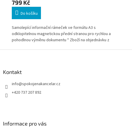
799 Kč
7
Do košíku
Samolepící informační rámeček ve formátu A3 s
Sam
odklopitelnou magnetickou přední stranou pro rychlou a
odk
pohodlnou výměnu dokumentu * Zboží na objednávku z
poh
Německa doba dodání může být 5-7 pracovních dní
Něm
Z
á
p
a
Kontakt
t
info
@
spokojenakancelar.cz
í
+420 737 207 892
Informace pro vás