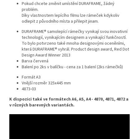
Pokud chcete změnit umístění DURAFRAME, žádný
problém.
Díky vlastnostem lepícího filmu lze rámeček kdykoliv
odlepit z původního místa a přilepit jinam.
DURAFRAME® samolepící rámečky vynikají svou inovativní
technologií, vynikajícím designem a vynikající funkčností.
To bylo potvrzeno také mnoha designovými oceněními,
která DURAFRAME® vyhrál. Product design award, Red Dot
Design Award Winner 2013
Barva červená
Balení po 2ks v balíčku - cena za 1 balení (2ks rámečků)
Formát A3
Vnější rozměr 325x445 mm
4873-03
K dispozici také ve formátech A6, A5, A4 - 4870, 4871, 4872 a
v různých barevných variantách.