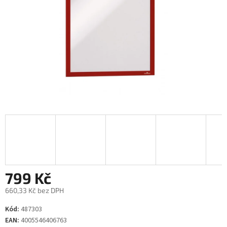
799 Kč
660,33 Kč bez DPH
Měrná
Kód:
487303
cena:
EAN:
4005546406763