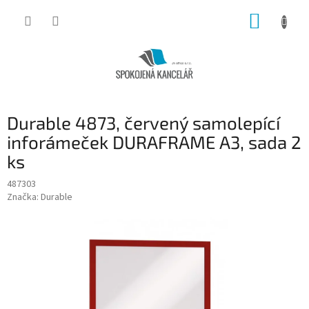
Přejít
NÁKUP
na
obsah
KOŠÍK
Durable 4873, červený samolepící
inforámeček DURAFRAME A3, sada 2
ks
487303
Značka:
Durable