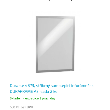
E
Durable 4873, stříbrný samolepící inforámeček
Du
DURAFRAME A3, sada 2 ks
DU
Skladem - expedice 2 prac. dny
Skl
660 Kč bez DPH
66