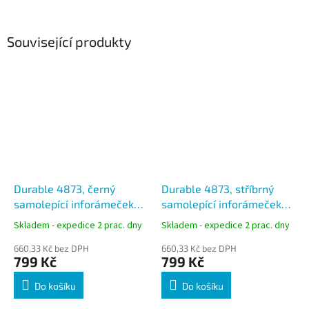
Související produkty
Durable 4873, černý
Durable 4873, stříbrný
samolepící inforámeček
samolepící inforámeček
DURAFRAME A3, sada 2 ks
DURAFRAME A3, sada 2 ks
Skladem - expedice 2 prac. dny
Skladem - expedice 2 prac. dny
660,33 Kč bez DPH
660,33 Kč bez DPH
799 Kč
799 Kč
Do košíku
Do košíku