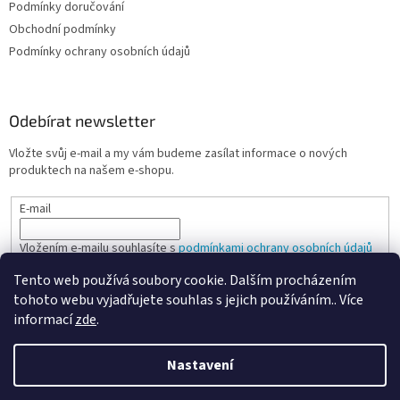
Podmínky doručování
Obchodní podmínky
Podmínky ochrany osobních údajů
Odebírat newsletter
Vložte svůj e-mail a my vám budeme zasílat informace o nových
produktech na našem e-shopu.
E-mail
Vložením e-mailu souhlasíte s
podmínkami ochrany osobních údajů
Tento web používá soubory cookie. Dalším procházením
PŘIHLÁSIT SE
tohoto webu vyjadřujete souhlas s jejich používáním.. Více
informací
zde
.
Nastavení
Vytvořil Shoptet