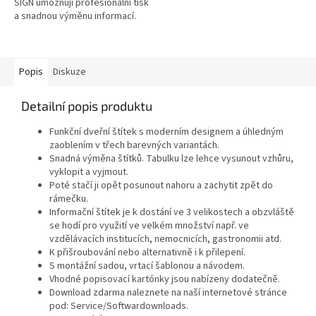
SIGN umožňují profesionální tisk
a snadnou výměnu informací.
Díky mikroperforaci lze
jednotlivé štítky jednoduše...
Popis
Diskuze
Detailní popis produktu
Funkční dveřní štítek s moderním designem a úhledným
zaoblením v třech barevných variantách.
Snadná výměna štítků. Tabulku lze lehce vysunout vzhůru,
vyklopit a vyjmout.
Poté stačí ji opět posunout nahoru a zachytit zpět do
rámečku.
Informační štítek je k dostání ve 3 velikostech a obzvláště
se hodí pro využití ve velkém množství např. ve
vzdělávacích institucích, nemocnicích, gastronomii atd.
K přišroubování nebo alternativně i k přilepení.
S montážní sadou, vrtací šablonou a návodem.
Vhodné popisovací kartónky jsou nabízeny dodatečně.
Download zdarma naleznete na naší internetové stránce
pod: Service/Softwardownloads.