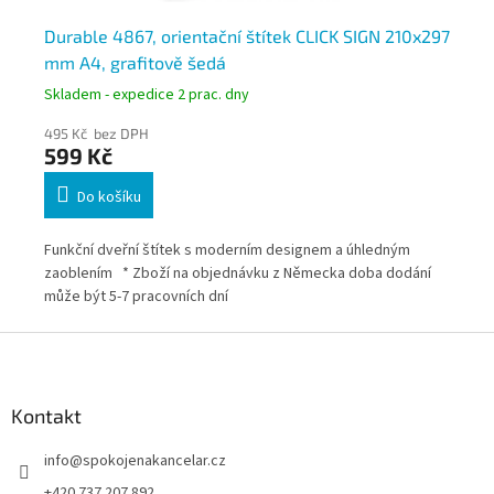
Durable 4867, orientační štítek CLICK SIGN 210x297
Du
mm A4, grafitově šedá
14
Skladem - expedice 2 prac. dny
Skl
495 Kč bez DPH
26
599 Kč
31
Do košíku
Funkční dveřní štítek s moderním designem a úhledným
Fun
zaoblením * Zboží na objednávku z Německa doba dodání
zao
může být 5-7 pracovních dní
Něm
Z
á
p
a
Kontakt
t
info
@
spokojenakancelar.cz
í
+420 737 207 892