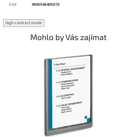
EAN
:
4005546405070
High-contrast mode
Mohlo by Vás zajímat