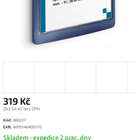
319 Kč
263,64 Kč bez DPH
Měrná
Kód:
486107
cena:
EAN:
4005546405070
Skladem - expedice 2 prac. dny