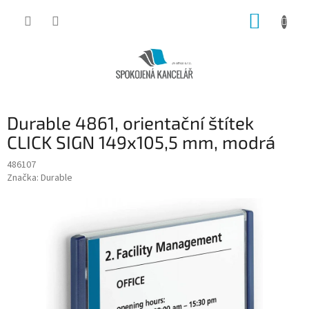
Přejít
NÁKUP
na
obsah
KOŠÍK
Durable 4861, orientační štítek
CLICK SIGN 149x105,5 mm, modrá
486107
Značka:
Durable