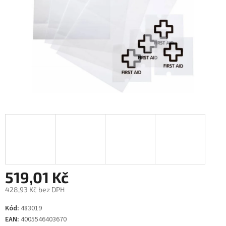
519,01 Kč
428,93 Kč bez DPH
Měrná
Kód:
483019
cena:
EAN:
4005546403670