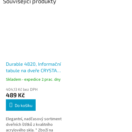
Související produkty
Durable 4820, Informační
tabule na dveře CRYSTAL
SIGN 105x105 mm, čirá
Skladem - expedice 2 prac. dny
404,13 Kč bez DPH
489 Kč
Do košíku
Elegantní, nadčasový sortiment
dveřních štítků z kvalitního
acrylového skla. * Zboží na