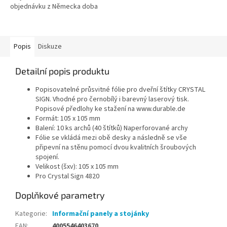
objednávku z Německa doba
dodání může být 5-7 pracovních
dní
Popis
Diskuze
Detailní popis produktu
Popisovatelné průsvitné fólie pro dveřní štítky CRYSTAL
SIGN. Vhodné pro černobílý i barevný laserový tisk.
Popisové předlohy ke stažení na www.durable.de
Formát: 105 x 105 mm
Balení: 10 ks archů (40 štítků) Naperforované archy
Fólie se vkládá mezi obě desky a následně se vše
připevní na stěnu pomocí dvou kvalitních šroubových
spojení.
Velikost (šxv): 105 x 105 mm
Pro Crystal Sign 4820
Doplňkové parametry
Kategorie
:
Informační panely a stojánky
EAN
:
4005546403670