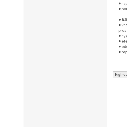
● nap
● pou
● B2
● vh
pros
● hyg
● efe
● od
● re
High-c