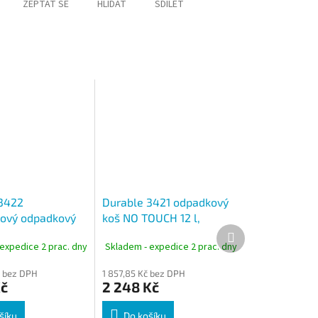
ZEPTAT SE
HLÍDAT
SDÍLET
3422
Durable 3421 odpadkový
ový odpadkový
koš NO TOUCH 12 l,
Další
 nerez, senzorový
bezdotykový senzor,
produkt
expedice 2 prac. dny
Skladem - expedice 2 prac. dny
CH
nerezová ocel
č bez DPH
1 857,85 Kč bez DPH
Kč
2 248 Kč
šíku
Do košíku