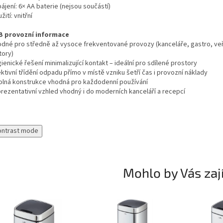
ájení: 6× AA baterie (nejsou součástí)
žití: vnitřní
B provozní informace
odné pro středně až vysoce frekventované provozy (kanceláře, gastro, ve
tory)
ienické řešení minimalizující kontakt – ideální pro sdílené prostory
ktivní třídění odpadu přímo v místě vzniku šetří čas i provozní náklady
olná konstrukce vhodná pro každodenní používání
prezentativní vzhled vhodný i do moderních kanceláří a recepcí
ontrast mode
Mohlo by Vás zaj