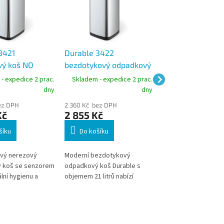
3421
Durable 3422
Durable 3331 ko
ý koš NO
bezdotykový odpadkový
odpadkový koš s
 l,
koš 21 l, nerez,
popelníkem 17 l,
- expedice 2 prac.
Skladem - expedice 2 prac.
Skladem - expedic
ový senzor,
senzorový NO TOUCH
čtvercový
dny
dny
 ocel
ez DPH
2 360 Kč bez DPH
2 883 Kč bez
Kč
2 855 Kč
DPH
3 488 Kč
šíku
Do košíku
Kovový odpadkový 
Durable s integrova
vý nerezový
Moderní bezdotykový
popelníkem je ideáln
 koš se senzorem
odpadkový koš Durable s
kuřácké zóny a vstu
lní hygienu a
objemem 21 litrů nabízí
prostory. Nabízí kom
 používání. *
maximální hygienu, tichý
odpadkové nádoby 
bjednávku z
provoz a elegantní nerezové
popelníku v jednom 
oba dodání může
provedení. Ideální do
Robustní konstrukc
acovních dní
kanceláří, kuchyní i