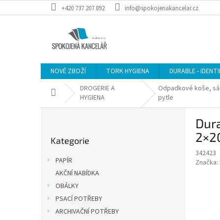
Přejít
+420 737 207 892
info@spokojenakancelar.cz
na
obsah
NOVÉ ZBOŽÍ
TORK HYGIENA
DURABLE - IDENT
DROGERIE A
Odpadkové koše, sá
Domů
HYGIENA
pytle
P
Dur
o
Přeskočit
s
2×20
Kategorie
kategorie
t
342423
r
PAPÍR
Značka:
a
AKČNÍ NABÍDKA
n
OBÁLKY
n
í
PSACÍ POTŘEBY
p
ARCHIVAČNÍ POTŘEBY