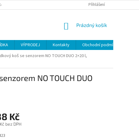
ANY OSOBNÍCH ÚDAJŮ
Přihlášení
NÁKUPNÍ
Prázdný košík
KOŠÍK
ÍDKA
VÝPRODEJ
Kontakty
Obchodní podmínky
adkový koš se senzorem NO TOUCH DUO 2×20 l,
e senzorem NO TOUCH DUO
88 Kč
 Kč bez DPH
423