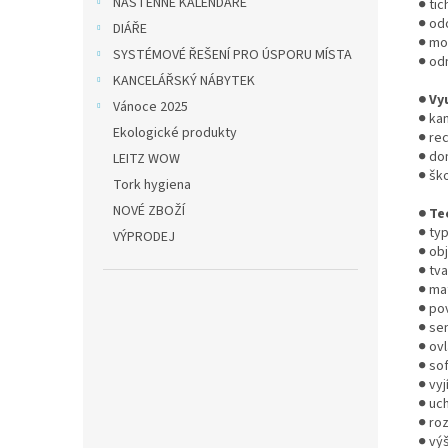
NÁSTĚNNÉ KALENDÁŘE
● tic
● od
DIÁŘE
● mo
SYSTÉMOVÉ ŘEŠENÍ PRO ÚSPORU MÍSTA
● od
KANCELÁŘSKÝ NÁBYTEK
● Vy
Vánoce 2025
● ka
Ekologické produkty
● re
● do
LEITZ WOW
● šk
Tork hygiena
NOVÉ ZBOŽÍ
● Te
● ty
VÝPRODEJ
● obj
● tv
● ma
● po
● se
● ov
● sof
● vy
● uch
● roz
● vý