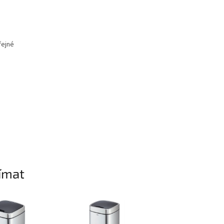
řejné
ímat