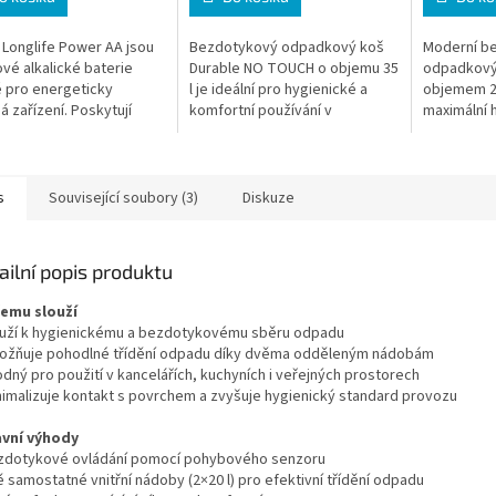
Longlife Power AA jsou
Bezdotykový odpadkový koš
Moderní b
vé alkalické baterie
Durable NO TOUCH o objemu 35
odpadkový 
 pro energeticky
l je ideální pro hygienické a
objemem 21 
á zařízení. Poskytují
komfortní používání v
maximální h
lní výkon, dlouhou výdrž
kancelářích i domácnostech.
provoz a e
lní napětí i při vysokém...
Automatické otevírání pomocí
provedení. 
senzoru...
kuchyní i...
s
Související soubory (3)
Diskuze
ailní popis produktu
čemu slouží
ouží k hygienickému a bezdotykovému sběru odpadu
ožňuje pohodlné třídění odpadu díky dvěma odděleným nádobám
odný pro použití v kancelářích, kuchyních i veřejných prostorech
nimalizuje kontakt s povrchem a zvyšuje hygienický standard provozu
avní výhody
zdotykové ovládání pomocí pohybového senzoru
 samostatné vnitřní nádoby (2×20 l) pro efektivní třídění odpadu