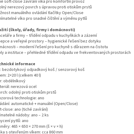
hé soft-close zavírání víka pro komfortní provoz
olný nerezový povrch s úpravou proti otiskům prstů
žnost manuálního ovládání tlačítky Open/Close
nímatelné víko pro snadné čištění a výměnu pytlů
užití (školy, úřady, firmy i domácnosti)
nceláře a firmy – třídění odpadu v kuchyňkách a zázemí
cepce a veřejné prostory – hygienické řešení bez dotyku
mácnosti – moderní řešení pro kuchyně s důrazem na čistotu
oly a instituce – přehledné třídění odpadu ve frekventovaných prostorách
chnické informace
p: bezdotykový odpadkový koš / senzorový koš
em: 2×20 l (celkem 40 l)
ar: obdélníkový
teriál: nerezová ocel
vrch: odolný proti otiskům prstů
nzorová technologie: ano
ládání: automatické + manuální (Open/Close)
t-close: ano (tiché zavírání)
jímatelné nádoby: ano – 2 ks
ycení pytlů: ano
měry: 465 × 650 × 270 mm (š × v × h)
ška s otevřeným víkem: cca 860 mm