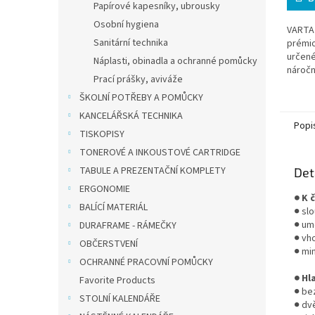
Papírové kapesníky, ubrousky
Osobní hygiena
VARTA 
Sanitární technika
prémio
určené
Náplasti, obinadla a ochranné pomůcky
náročn
Prací prášky, aviváže
maximá
a stabi
ŠKOLNÍ POTŘEBY A POMŮCKY
KANCELÁŘSKÁ TECHNIKA
Popi
TISKOPISY
TONEROVÉ A INKOUSTOVÉ CARTRIDGE
TABULE A PREZENTAČNÍ KOMPLETY
Det
ERGONOMIE
● K 
BALÍCÍ MATERIÁL
● sl
● um
DURAFRAME - RÁMEČKY
● vh
OBČERSTVENÍ
● mi
OCHRANNÉ PRACOVNÍ POMŮCKY
● Hl
Favorite Products
● be
STOLNÍ KALENDÁŘE
● dvě