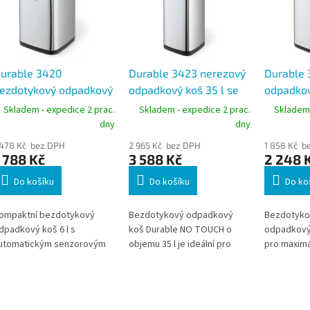
urable 3420
Durable 3423 nerezový
Durable 
ezdotykový odpadkový
odpadkový koš 35 l se
odpadkov
oš 6 l, nerezový,
senzorem NO TOUCH,
TOUCH 12
Skladem - expedice 2 prac.
Skladem - expedice 2 prac.
Skladem 
enzorové víko
bezdotykový
bezdotyk
dny
dny
nerezová
 478 Kč bez DPH
2 965 Kč bez DPH
1 858 Kč b
 788 Kč
3 588 Kč
2 248 
Do košíku
Do košíku
Do ko
ompaktní bezdotykový
Bezdotykový odpadkový
Bezdotyko
dpadkový koš 6 l s
koš Durable NO TOUCH o
odpadkový
utomatickým senzorovým
objemu 35 l je ideální pro
pro maximá
tevíráním pro maximální
hygienické a komfortní
komfort při
ygienu. Nerezové
používání v kancelářích i
Zboží na o
rovedení s ochranou proti
domácnostech. Automatické
Německa d
tiskům prstů působí čistě a
otevírání pomocí senzoru
být 5-7 pr