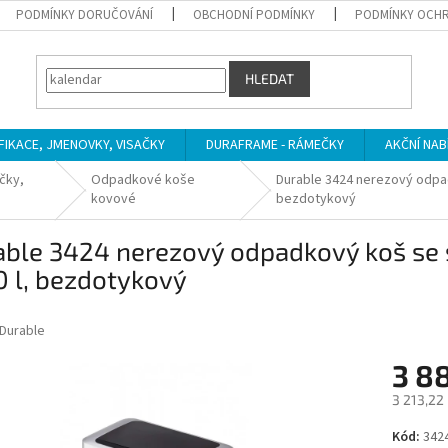
PODMÍNKY DORUČOVÁNÍ
OBCHODNÍ PODMÍNKY
PODMÍNKY OCHR
HLEDAT
IFIKACE, JMENOVKY, VISAČKY
DURAFRAME - RÁMEČKY
AKČNÍ NAB
čky,
Odpadkové koše
Durable 3424 nerezový odp
kovové
bezdotykový
able 3424 nerezový odpadkový koš s
 l, bezdotykový
Durable
3 8
3 213,22
Měrná
Kód:
342
cena: