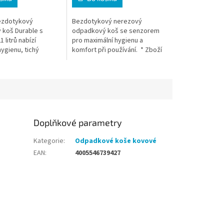
ezdotykový
Bezdotykový nerezový
koš Durable s
odpadkový koš se senzorem
litrů nabízí
pro maximální hygienu a
ygienu, tichý
komfort při používání. * Zboží
legantní nerezové
na objednávku z Německa
Ideální do kanceláří,
doba dodání může být 5-7
pracovních dní
Doplňkové parametry
Kategorie
:
Odpadkové koše kovové
EAN
:
4005546739427