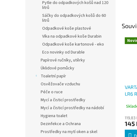
Pytle do odpadkových košů nad 120
litrů
Sáčky do odpadkových košů do 60
litrů
Souvi
Odpadkové koše plastové
Víka na odpadkové koše Durabin
Novi
Odpadkové koše kartonové - eko
Eco novinky od Durable
Papírové ručníky, utěrky
Úklidové pomůcky
Toaletní papír
Osvěžovače vzduchu
VARTA
Péče o ruce
LR6 R
Mycí a čisticí prostředky
alkal
Sklad
vysok
Mycí a čisticí prostředky na nádobí
Hygiena toalet
119,83
145 
Dezinfekce a Ochrana
Prostředky na mytí oken a skel
D