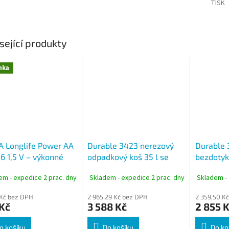
TISK
sející produkty
nka
 Longlife Power AA
Durable 3423 nerezový
Durable 
6 1,5 V – výkonné
odpadkový koš 35 l se
bezdotyk
ické baterie pro
senzorem NO TOUCH,
koš 21 l,
em - expedice 2 prac. dny
Skladem - expedice 2 prac. dny
Skladem - 
ý odběr, 8 ks
bezdotykový
NO TOU
 Kč bez DPH
2 965,29 Kč bez DPH
2 359,50 K
Kč
3 588 Kč
2 855 
o košíku
Do košíku
Do ko