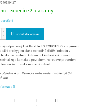
5546739427
m - expedice 2 prac. dny
 doručení
Přidat do košíku
ový odpadkový koš Durable NO TOUCH DUO s objemem
 ideální pro hygienické a pohodlné třídění odpadu v
ích i domácnostech. Automatické otevírání pomocí
minimalizuje kontakt s povrchem. Nerezové provedení
 dlouhou životnost a moderní vzhled.
na objednávku z Německa doba dodání může být 3-5
ch dní
informace