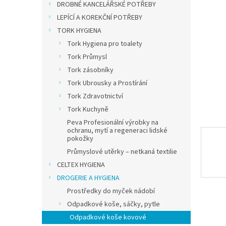
a
DROBNÉ KANCELÁŘSKÉ POTŘEBY
n
LEPÍCÍ A KOREKČNÍ POTŘEBY
e
TORK HYGIENA
l
Tork Hygiena pro toalety
Tork Průmysl
Tork zásobníky
Tork Ubrousky a Prostírání
Tork Zdravotnictví
Tork Kuchyně
Peva Profesionální výrobky na
ochranu, mytí a regeneraci lidské
pokožky
Průmyslové utěrky – netkaná textilie
CELTEX HYGIENA
DROGERIE A HYGIENA
Prostředky do myček nádobí
Odpadkové koše, sáčky, pytle
Odpadkové koše kovové