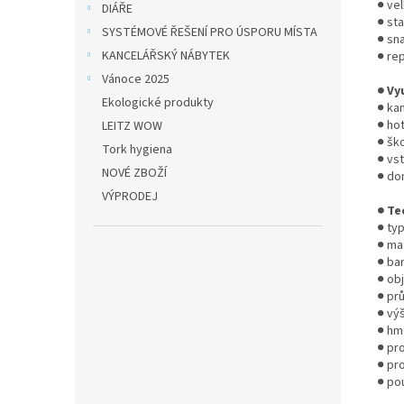
● ve
DIÁŘE
● st
SYSTÉMOVÉ ŘEŠENÍ PRO ÚSPORU MÍSTA
● sn
KANCELÁŘSKÝ NÁBYTEK
● re
Vánoce 2025
● Vy
Ekologické produkty
● ka
● ho
LEITZ WOW
● ško
Tork hygiena
● vs
NOVÉ ZBOŽÍ
● do
VÝPRODEJ
● Te
● typ
● ma
● bar
● obj
● pr
● vý
● hm
● pr
● pr
● pou