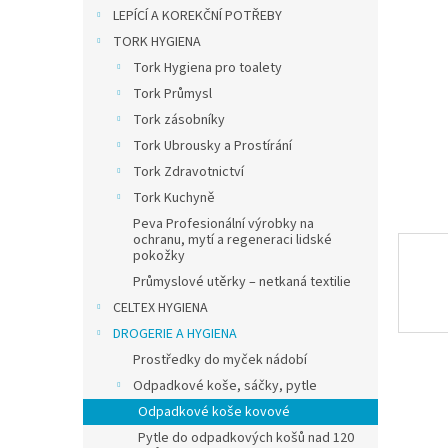
n
LEPÍCÍ A KOREKČNÍ POTŘEBY
e
TORK HYGIENA
l
Tork Hygiena pro toalety
Tork Průmysl
Tork zásobníky
Tork Ubrousky a Prostírání
Tork Zdravotnictví
Tork Kuchyně
Peva Profesionální výrobky na
ochranu, mytí a regeneraci lidské
pokožky
Průmyslové utěrky – netkaná textilie
CELTEX HYGIENA
DROGERIE A HYGIENA
Prostředky do myček nádobí
Odpadkové koše, sáčky, pytle
Odpadkové koše kovové
Pytle do odpadkových košů nad 120