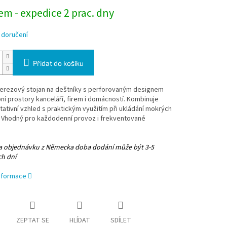
m - expedice 2 prac. dny
 doručení
Přidat do košíku
nerezový stojan na deštníky s perforovaným designem
ní prostory kanceláří, firem i domácností. Kombinuje
ativní vzhled s praktickým využitím při ukládání mokrých
. Vhodný pro každodenní provoz i frekventované
.
na objednávku z Německa doba dodání může být 3-5
ch dní
informace
ZEPTAT SE
HLÍDAT
SDÍLET