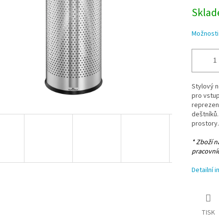
Sklade
Možnosti
Stylový 
pro vstup
reprezent
deštníků
prostory
* Zboží 
pracovní
Detailní 
TISK