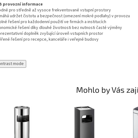
B provozní informace
odné pro středně až vysoce frekventované vstupní prostory
máhá udržet čistotu a bezpečnost (omezení mokré podlahy) v provozu
lné řešení pro každodenní použití ve firmách a institucích
onomické řešení díky dlouhé životnosti bez nutnosti časté výměny
prezentativní doplněk zvyšující úroveň vstupních prostor
ěřené řešení pro recepce, kanceláře i veřejné budovy
ontrast mode
Mohlo by Vás zaj