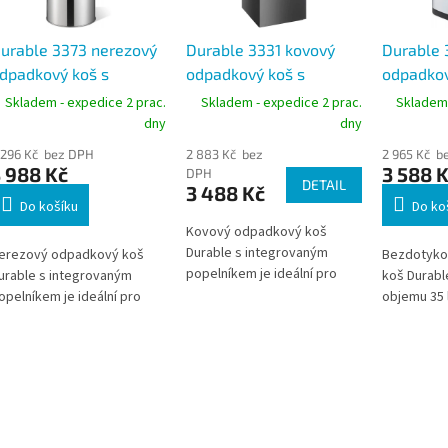
urable 3373 nerezový
Durable 3331 kovový
Durable 
dpadkový koš s
odpadkový koš s
odpadkov
opelníkem 17 l, výška
popelníkem 17 l,
senzore
Skladem - expedice 2 prac.
Skladem - expedice 2 prac.
Skladem 
3 cm
čtvercový
bezdotyk
dny
dny
 296 Kč bez DPH
2 883 Kč bez
2 965 Kč b
 988 Kč
3 588 
DPH
DETAIL
3 488 Kč
Do košíku
Do ko
Kovový odpadkový koš
Durable s integrovaným
erezový odpadkový koš
Bezdotyko
popelníkem je ideální pro
urable s integrovaným
koš Durab
kuřácké zóny a vstupní
opelníkem je ideální pro
objemu 35 l
prostory. Nabízí kombinaci
držení čistoty v kuřáckých
hygienické
odpadkové nádoby a
ónách a vstupních
používání v
popelníku v jednom řešení.
rostorách. Kombinuje
domácnost
Robustní konstrukce
dpadkový koš a popelník v
otevírání 
zajišťuje dlouhou životnost i
ednom řešení pro maximální
minimalizuj
při intenzivním používání. *
omfort a hygienu. Odolné
povrchem.
Zboží na objednávku z
rovedení z nerezové oceli
provedení 