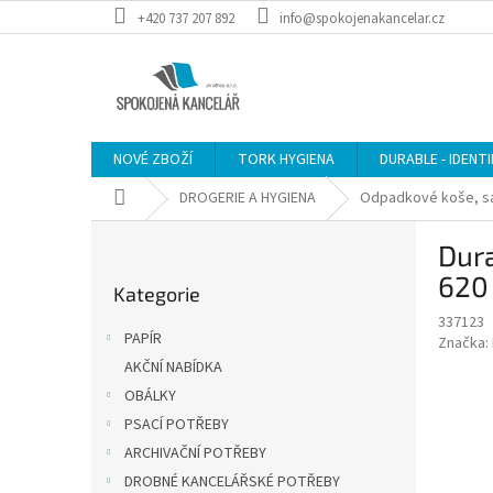
Přejít
+420 737 207 892
info@spokojenakancelar.cz
na
obsah
NOVÉ ZBOŽÍ
TORK HYGIENA
DURABLE - IDENT
Domů
DROGERIE A HYGIENA
Odpadkové koše, sá
P
Dura
o
Přeskočit
s
620
Kategorie
kategorie
t
337123
r
PAPÍR
Značka:
a
AKČNÍ NABÍDKA
n
OBÁLKY
n
í
PSACÍ POTŘEBY
p
ARCHIVAČNÍ POTŘEBY
a
DROBNÉ KANCELÁŘSKÉ POTŘEBY