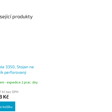
sející produkty
le 3350, Stojan na
ík perforovaný
ý kulatý, stříbrný
em - expedice 2 prac. dny
37 Kč bez DPH
8 Kč
o košíku