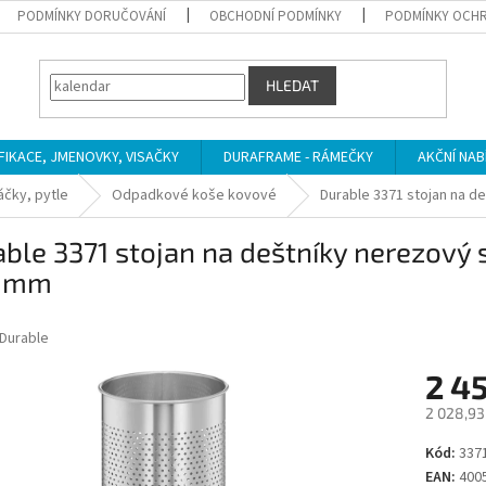
PODMÍNKY DORUČOVÁNÍ
OBCHODNÍ PODMÍNKY
PODMÍNKY OCHR
HLEDAT
IFIKACE, JMENOVKY, VISAČKY
DURAFRAME - RÁMEČKY
AKČNÍ NAB
čky, pytle
Odpadkové koše kovové
Durable 3371 stojan na d
ble 3371 stojan na deštníky nerezový 
 mm
Durable
2 4
2 028,93
Měrná
Kód:
337
cena:
EAN:
400