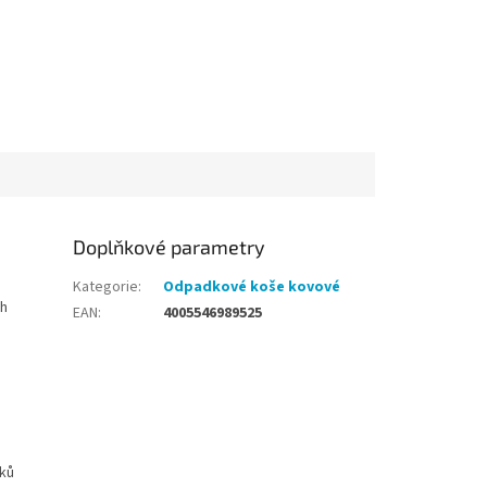
Doplňkové parametry
Kategorie
:
Odpadkové koše kovové
ch
EAN
:
4005546989525
íků