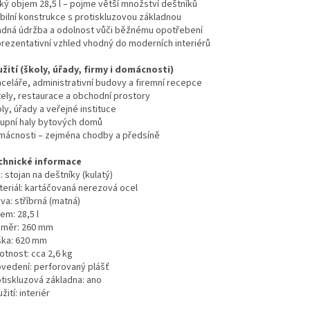
lký objem 28,5 l – pojme větší množství deštníků
abilní konstrukce s protiskluzovou základnou
adná údržba a odolnost vůči běžnému opotřebení
prezentativní vzhled vhodný do moderních interiérů
užití (školy, úřady, firmy i domácnosti)
nceláře, administrativní budovy a firemní recepce
tely, restaurace a obchodní prostory
ly, úřady a veřejné instituce
tupní haly bytových domů
mácnosti – zejména chodby a předsíně
chnické informace
: stojan na deštníky (kulatý)
teriál: kartáčovaná nerezová ocel
va: stříbrná (matná)
em: 28,5 l
ůměr: 260 mm
ška: 620 mm
otnost: cca 2,6 kg
ovedení: perforovaný plášť
otiskluzová základna: ano
žití: interiér