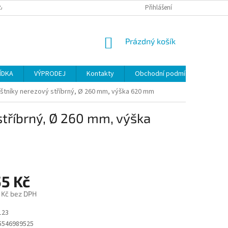
ANY OSOBNÍCH ÚDAJŮ
Přihlášení
NÁKUPNÍ
Prázdný košík
KOŠÍK
ÍDKA
VÝPRODEJ
Kontakty
Obchodní podmínky
eštníky nerezový stříbrný, Ø 260 mm, výška 620 mm
stříbrný, Ø 260 mm, výška
55 Kč
 Kč bez DPH
123
5546989525