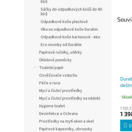
litrů
Sáčky do odpadkových košů do 60
litrů
Souvi
Odpadkové koše plastové
Víka na odpadkové koše Durabin
Odpadkové koše kartonové - eko
Eco novinky od Durable
Papírové ručníky, utěrky
Úklidové pomůcky
Toaletní papír
Osvěžovače vzduchu
Durab
Péče o ruce
deštn
Mycí a čisticí prostředky
kovov
Sklad
Mycí a čisticí prostředky na nádobí
Hygiena toalet
1 155,
1 39
Dezinfekce a Ochrana
Prostředky na mytí oken a skel
D
Papírové kapesníky, ubrousky