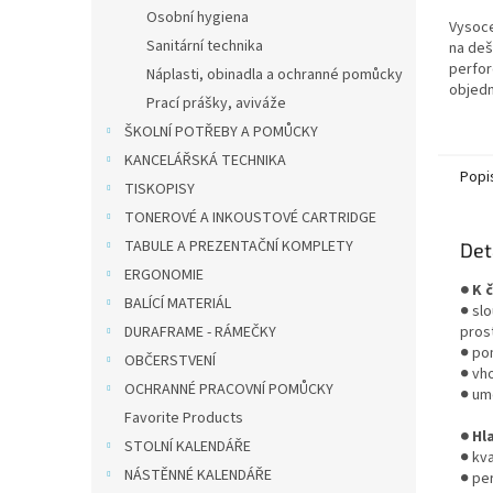
Osobní hygiena
Vysoce
Sanitární technika
na deš
perfor
Náplasti, obinadla a ochranné pomůcky
objed
Prací prášky, aviváže
dodání
ŠKOLNÍ POTŘEBY A POMŮCKY
dní
KANCELÁŘSKÁ TECHNIKA
Popi
TISKOPISY
TONEROVÉ A INKOUSTOVÉ CARTRIDGE
TABULE A PREZENTAČNÍ KOMPLETY
Det
ERGONOMIE
● K 
BALÍCÍ MATERIÁL
● sl
DURAFRAME - RÁMEČKY
pros
● po
OBČERSTVENÍ
● vh
OCHRANNÉ PRACOVNÍ POMŮCKY
● um
Favorite Products
● Hl
STOLNÍ KALENDÁŘE
● kv
NÁSTĚNNÉ KALENDÁŘE
● pe