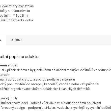
 kvalitní stylový stojan
tníky s dekorativním
ováním. * Zboží na
návku z Německa doba
 může být 3-5 pracovních
s
Diskuze
ailní popis produktu
čemu slouží
ouží k přehlednému a hygienickému odkládání mokrých deštníků ve vstupní
torách
máhá udržovat čistotu a suchou podlahu v interiéru
odný pro umístění do recepcí, kanceláří, chodeb nebo vstupních hal
ožňuje organizované uložení skládacích i klasických deštníků
avní výhody
alitní nerezová ocel – odolná vůči vlhkosti a dlouhodobému používání
rforovaný design – podporuje cirkulaci vzduchu a rychlejší vysychání deštn