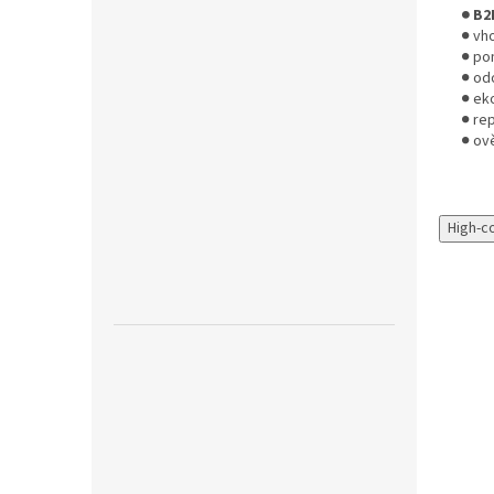
● B2
● vh
● po
● odo
● ek
● re
● ov
High-c