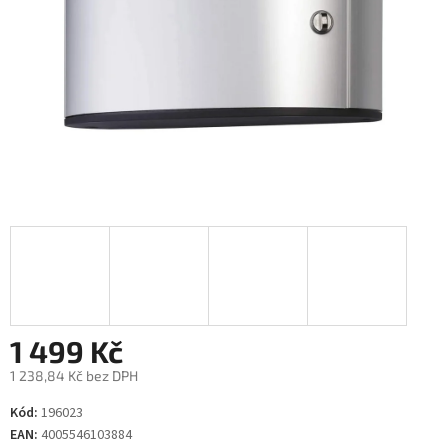
1 499 Kč
1 238,84 Kč bez DPH
Měrná
Kód:
196023
cena:
EAN:
4005546103884