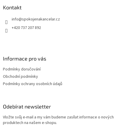
p
a
Kontakt
t
info
@
spokojenakancelar.cz
í
+420 737 207 892
Informace pro vás
Podmínky doručování
Obchodní podmínky
Podmínky ochrany osobních údajů
Odebírat newsletter
Vložte svůj e-mail a my vám budeme zasílat informace o nových
produktech na našem e-shopu.