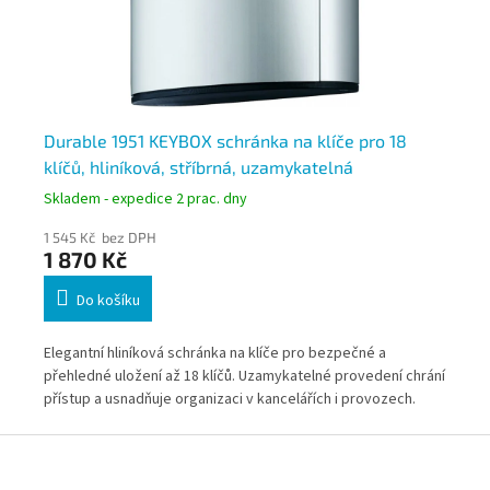
Durable 1951 KEYBOX schránka na klíče pro 18
DU
klíčů, hliníková, stříbrná, uzamykatelná
cy
Skladem - expedice 2 prac. dny
Skl
1 545 Kč bez DPH
1 8
1 870 Kč
2 
Do košíku
Elegantní hliníková schránka na klíče pro bezpečné a
Uza
i
přehledné uložení až 18 klíčů. Uzamykatelné provedení chrání
sys
přístup a usnadňuje organizaci v kancelářích i provozech.
obj
Ideální řešení pro firmy, recepce i správu objektů.* Zboží na
dní
Z
objednávku z Německa doba dodání může být 3-5 pracovních
á
ích
dní