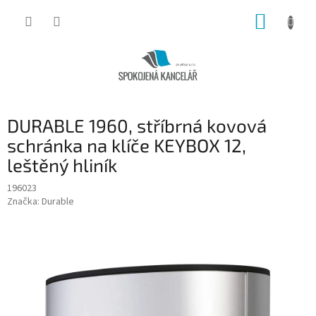
Přejít
NÁKUP
na
obsah
KOŠÍK
DURABLE 1960, stříbrná kovová
schránka na klíče KEYBOX 12,
leštěný hliník
196023
Značka:
Durable