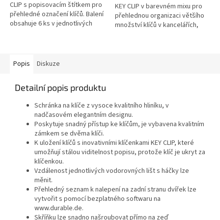
CLIP s popisovacím štítkem pro
KEY CLIP v barevném mixu pro
přehledné označení klíčů. Balení
přehlednou organizaci většího
obsahuje 6 ks v jednotlivých
množství klíčů v kancelářích,
barvách. * Zboží na objednávku
firmách i provozech. * Zboží na
z Německa doba dodání...
objednávku z...
Popis
Diskuze
Detailní popis produktu
Schránka na klíče z vysoce kvalitního hliníku, v
nadčasovém elegantním designu.
Poskytuje snadný přístup ke klíčům, je vybavena kvalitním
zámkem se dvěma klíči.
K uložení klíčů s inovativními klíčenkami KEY CLIP, které
umožňují stálou viditelnost popisu, protože klíč je ukryt za
klíčenkou.
Vzdálenost jednotlivých vodorovných lišt s háčky lze
měnit.
Přehledný seznam k nalepení na zadní stranu dvířek lze
vytvořit s pomocí bezplatného softwaru na
www.durable.de.
Skříňku lze snadno našroubovat přímo na zeď