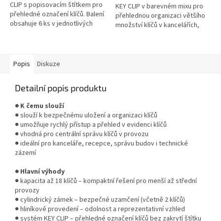
CLIP s popisovacím štítkem pro
KEY CLIP v barevném mixu pro
přehledné označení klíčů. Balení
přehlednou organizaci většího
obsahuje 6 ks v jednotlivých
množství klíčů v kancelářích,
barvách. * Zboží na objednávku
firmách i provozech. * Zboží na
z Německa doba dodání...
objednávku z...
Popis
Diskuze
Detailní popis produktu
● K čemu slouží
● slouží k bezpečnému uložení a organizaci klíčů
● umožňuje rychlý přístup a přehled v evidenci klíčů
● vhodná pro centrální správu klíčů v provozu
● ideální pro kanceláře, recepce, správu budov i technické
zázemí
● Hlavní výhody
● kapacita až 18 klíčů – kompaktní řešení pro menší až střední
provozy
● cylindrický zámek – bezpečné uzamčení (včetně 2 klíčů)
● hliníkové provedení – odolnost a reprezentativní vzhled
● systém KEY CLIP – přehledné označení klíčů bez zakrytí štítku