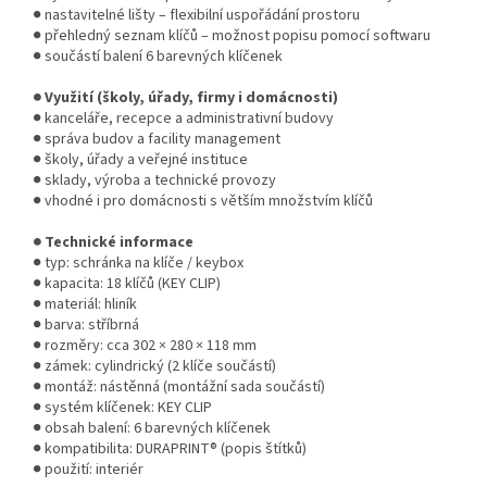
● nastavitelné lišty – flexibilní uspořádání prostoru
● přehledný seznam klíčů – možnost popisu pomocí softwaru
● součástí balení 6 barevných klíčenek
● Využití (školy, úřady, firmy i domácnosti)
● kanceláře, recepce a administrativní budovy
● správa budov a facility management
● školy, úřady a veřejné instituce
● sklady, výroba a technické provozy
● vhodné i pro domácnosti s větším množstvím klíčů
● Technické informace
● typ: schránka na klíče / keybox
● kapacita: 18 klíčů (KEY CLIP)
● materiál: hliník
● barva: stříbrná
● rozměry: cca 302 × 280 × 118 mm
● zámek: cylindrický (2 klíče součástí)
● montáž: nástěnná (montážní sada součástí)
● systém klíčenek: KEY CLIP
● obsah balení: 6 barevných klíčenek
● kompatibilita: DURAPRINT® (popis štítků)
● použití: interiér