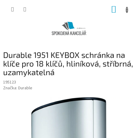
Přejít
NÁKUP
na
obsah
KOŠÍK
Durable 1951 KEYBOX schránka na
klíče pro 18 klíčů, hliníková, stříbrná,
uzamykatelná
195123
Značka:
Durable