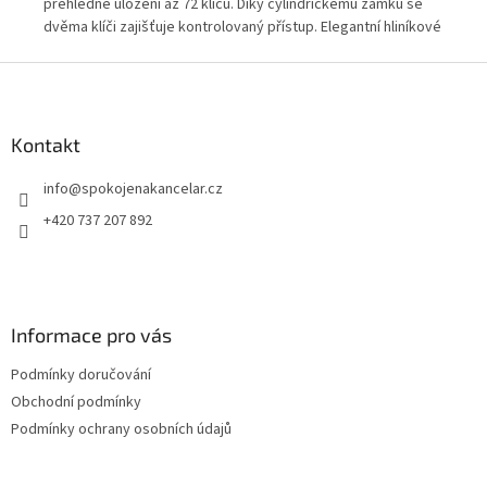
lní
přehledné uložení až 72 klíčů. Díky cylindrickému zámku se
sys
dvěma klíči zajišťuje kontrolovaný přístup. Elegantní hliníkové
obj
provedení je ideální pro kanceláře, provozy i správu budov. *
dní
Z
Zboží na objednávku z Německa doba dodání může být 3-5
á
pracovních dní
p
a
Kontakt
t
info
@
spokojenakancelar.cz
í
+420 737 207 892
Informace pro vás
Podmínky doručování
Obchodní podmínky
Podmínky ochrany osobních údajů