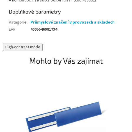
● kompatibilní se štítky DURAPRINT® (kód 485502)
Doplňkové parametry
Kategorie
:
Průmyslové značení v provozech a skladech
EAN
:
4005546981734
High-contrast mode
Mohlo by Vás zajímat