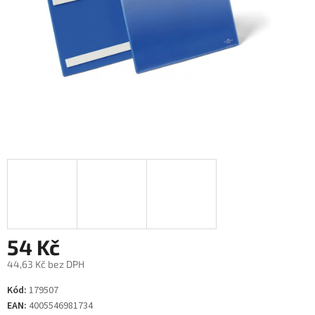
54 Kč
44,63 Kč bez DPH
Měrná
Kód:
179507
cena:
EAN:
4005546981734