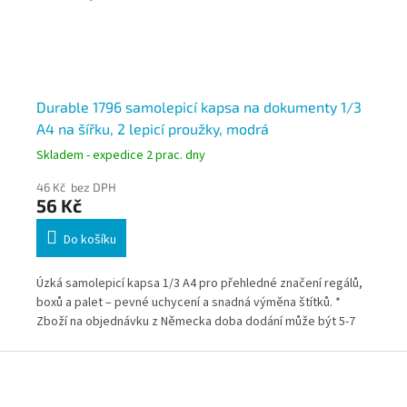
y
Durable 1796 samolepicí kapsa na dokumenty 1/3
Du
A4 na šířku, 2 lepicí proužky, modrá
le
Skladem - expedice 2 prac. dny
Skl
46 Kč bez DPH
56
56 Kč
6
Do košíku
 a
Úzká samolepicí kapsa 1/3 A4 pro přehledné značení regálů,
Odo
íky
boxů a palet – pevné uchycení a snadná výměna štítků. *
ozn
no
Zboží na objednávku z Německa doba dodání může být 5-7
pás
pracovních dní
kaž
Z
dod
á
p