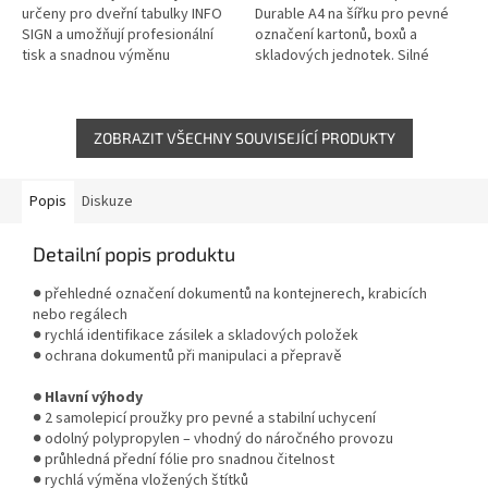
určeny pro dveřní tabulky INFO
Durable A4 na šířku pro pevné
SIGN a umožňují profesionální
označení kartonů, boxů a
tisk a snadnou výměnu
skladových jednotek. Silné
informací. Mikroperforace
lepicí pásky, snadná výměna
zajišťuje přesné oddělení
dokumentů a vysoká odolnost
jednotlivých...
pro každodenní...
ZOBRAZIT VŠECHNY SOUVISEJÍCÍ PRODUKTY
Popis
Diskuze
Detailní popis produktu
● přehledné označení dokumentů na kontejnerech, krabicích
nebo regálech
● rychlá identifikace zásilek a skladových položek
● ochrana dokumentů při manipulaci a přepravě
● Hlavní výhody
● 2 samolepicí proužky pro pevné a stabilní uchycení
● odolný polypropylen – vhodný do náročného provozu
● průhledná přední fólie pro snadnou čitelnost
● rychlá výměna vložených štítků