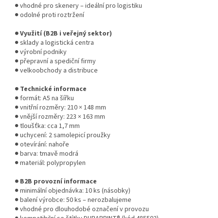
● vhodné pro skenery – ideální pro logistiku
● odolné proti roztržení
● Využití (B2B i veřejný sektor)
● sklady a logistická centra
● výrobní podniky
● přepravní a spediční firmy
● velkoobchody a distribuce
● Technické informace
● formát: A5 na šířku
● vnitřní rozměry: 210 × 148 mm
● vnější rozměry: 223 × 163 mm
● tloušťka: cca 1,7 mm
● uchycení: 2 samolepicí proužky
● otevírání: nahoře
● barva: tmavě modrá
● materiál: polypropylen
● B2B provozní informace
● minimální objednávka: 10 ks (násobky)
● balení výrobce: 50 ks – nerozbalujeme
● vhodné pro dlouhodobé označení v provozu