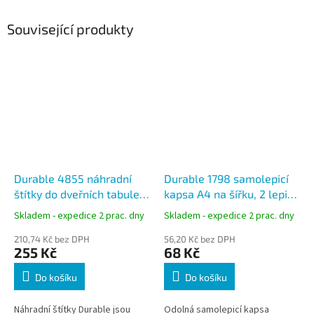
Související produkty
Durable 4855 náhradní
Durable 1798 samolepicí
štítky do dveřních tabulek
kapsa A4 na šířku, 2 lepicí
INFO SIGN 210 × 148,5 mm
proužky, modrá
Skladem - expedice 2 prac. dny
Skladem - expedice 2 prac. dny
210,74 Kč bez DPH
56,20 Kč bez DPH
255 Kč
68 Kč
Do košíku
Do košíku
Náhradní štítky Durable jsou
Odolná samolepicí kapsa