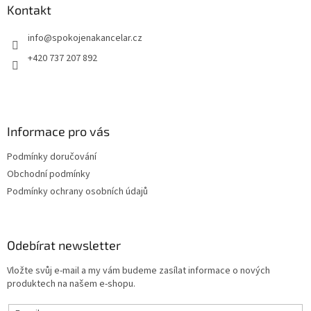
a
Kontakt
t
info
@
spokojenakancelar.cz
í
+420 737 207 892
Informace pro vás
Podmínky doručování
Obchodní podmínky
Podmínky ochrany osobních údajů
Odebírat newsletter
Vložte svůj e-mail a my vám budeme zasílat informace o nových
produktech na našem e-shopu.