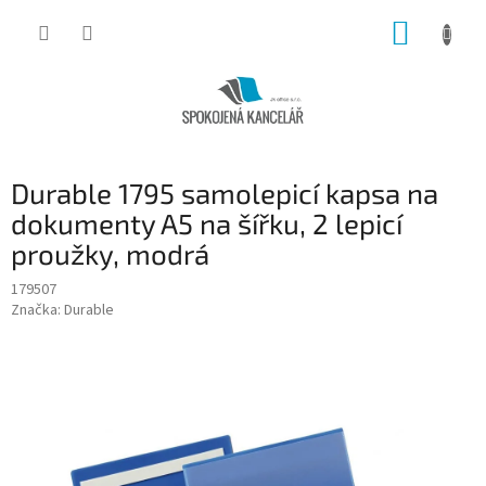
Přejít
NÁKUP
na
obsah
KOŠÍK
Durable 1795 samolepicí kapsa na
dokumenty A5 na šířku, 2 lepicí
proužky, modrá
179507
Značka:
Durable