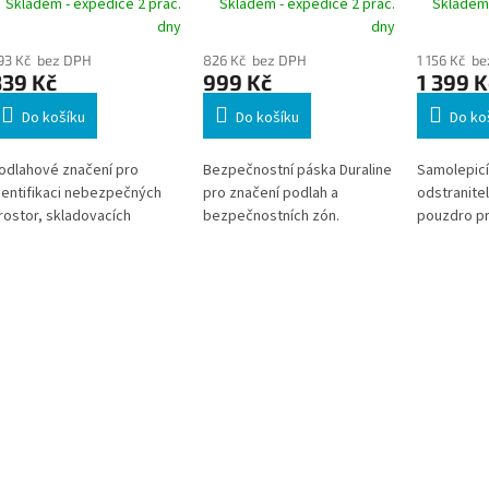
Skladem - expedice 2 prac.
Skladem - expedice 2 prac.
Skladem 
0 ks
černá, 50mm x 15m,
odnímate
dny
dny
odnímatelná
ks
93 Kč bez DPH
826 Kč bez DPH
1 156 Kč b
839 Kč
999 Kč
1 399 K
Do košíku
Do košíku
Do ko
odlahové značení pro
Bezpečnostní páska Duraline
Samolepicí
dentifikaci nebezpečných
pro značení podlah a
odstranite
rostor, skladovacích
bezpečnostních zón.
pouzdro pr
rostor, chodníků atd. *
Vlastnosti: podlahová páska
paletových
boží na objednávku z
pro vnitřní značení;
papírovými
ěmecka doba dodání může
Samolepicí; odnímatelná; na
* Zboží na
ýt 5-7 pracovních dní
přilnavý povrch;
Německa d
protiskluzová * Zboží na
být 3-5 pra
objednávku z Německa doba
dodání může být 5-7
pracovních dní