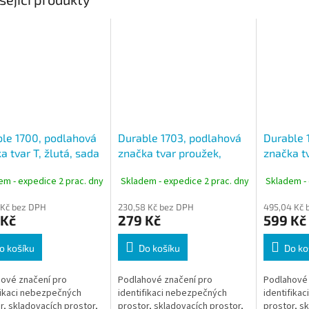
le 1700, podlahová
Durable 1703, podlahová
Durable 
a tvar T, žlutá, sada
značka tvar proužek,
značka tv
žlutá, sada 10ks
balení 10
em - expedice 2 prac. dny
Skladem - expedice 2 prac. dny
Skladem - 
 Kč bez DPH
230,58 Kč bez DPH
495,04 Kč 
 Kč
279 Kč
599 Kč
o košíku
Do košíku
Do ko
ové značení pro
Podlahové značení pro
Podlahové 
fikaci nebezpečných
identifikaci nebezpečných
identifika
r, skladovacích prostor,
prostor, skladovacích prostor,
prostor, s