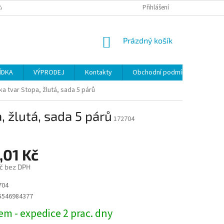
ANY OSOBNÍCH ÚDAJŮ
Přihlášení
NÁKUPNÍ
Prázdný košík
KOŠÍK
ÍDKA
VÝPRODEJ
Kontakty
Obchodní podmínky
a tvar Stopa, žlutá, sada 5 párů
 žlutá, sada 5 párů
172704
,01 Kč
č bez DPH
704
5546984377
m - expedice 2 prac. dny