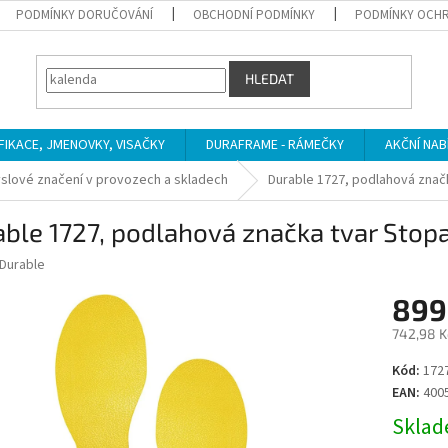
PODMÍNKY DORUČOVÁNÍ
OBCHODNÍ PODMÍNKY
PODMÍNKY OCHR
HLEDAT
IFIKACE, JMENOVKY, VISAČKY
DURAFRAME - RÁMEČKY
AKČNÍ NAB
slové značení v provozech a skladech
Durable 1727, podlahová značk
ble 1727, podlahová značka tvar Stopa,
Durable
899
742,98 K
Měrná
Kód:
172
cena:
EAN:
400
Sklade