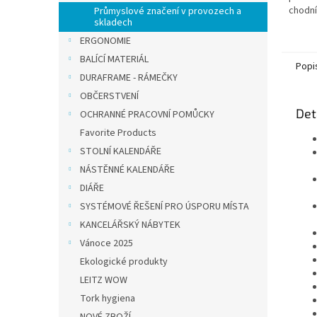
chodní
Průmyslové značení v provozech a
skladech
objed
dodání
ERGONOMIE
pracov
BALÍCÍ MATERIÁL
Popi
DURAFRAME - RÁMEČKY
OBČERSTVENÍ
Det
OCHRANNÉ PRACOVNÍ POMŮCKY
Favorite Products
STOLNÍ KALENDÁŘE
NÁSTĚNNÉ KALENDÁŘE
DIÁŘE
SYSTÉMOVÉ ŘEŠENÍ PRO ÚSPORU MÍSTA
KANCELÁŘSKÝ NÁBYTEK
Vánoce 2025
Ekologické produkty
LEITZ WOW
Tork hygiena