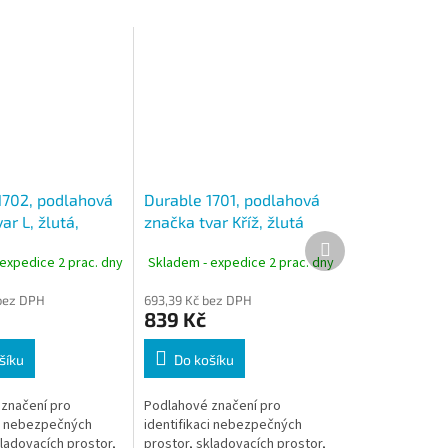
1702, podlahová
Durable 1701, podlahová
ar L, žlutá,
značka tvar Kříž, žlutá
Další
 ks
barva, balení 10 ks
produkt
expedice 2 prac. dny
Skladem - expedice 2 prac. dny
bez DPH
693,39 Kč bez DPH
839 Kč
šíku
Do košíku
značení pro
Podlahové značení pro
ci nebezpečných
identifikaci nebezpečných
kladovacích prostor,
prostor, skladovacích prostor,