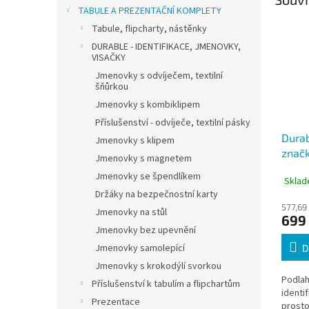
TABULE A PREZENTAČNÍ KOMPLETY
Tabule, flipcharty, nástěnky
DURABLE - IDENTIFIKACE, JMENOVKY,
VISAČKY
Jmenovky s odvíječem, textilní
šňůrkou
Jmenovky s kombiklipem
Příslušenství - odvíječe, textilní pásky
Durab
Jmenovky s klipem
značk
Jmenovky s magnetem
10ks
Jmenovky se špendlíkem
Sklad
Držáky na bezpečnostní karty
577,69
Jmenovky na stůl
699
Jmenovky bez upevnění
Jmenovky samolepící
D
Jmenovky s krokodýlí svorkou
Podlah
Příslušenství k tabulím a flipchartům
identi
Prezentace
prosto