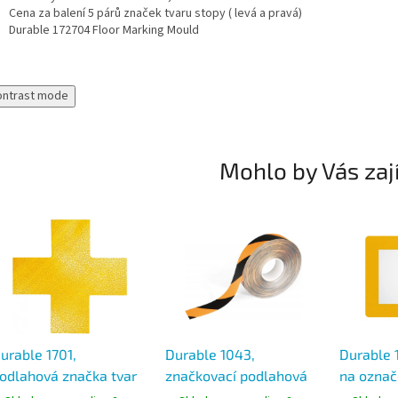
Cena za balení 5 párů značek tvaru stopy ( levá a pravá)
Durable 172704 Floor Marking Mould
ontrast mode
Mohlo by Vás zaj
urable 1701,
Durable 1043,
Durable 
odlahová značka tvar
značkovací podlahová
na označ
říž, žlutá barva, balení
páska samolepící žluto
A4, samo