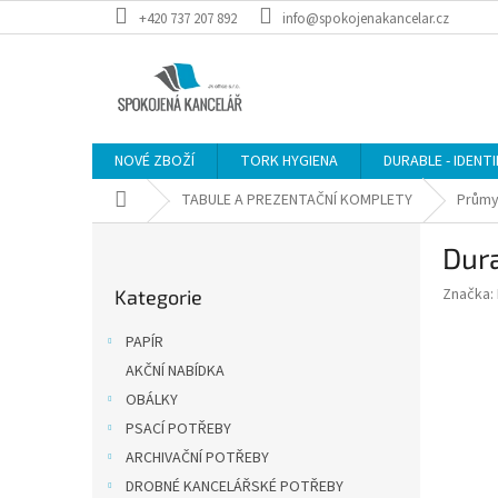
Přejít
+420 737 207 892
info@spokojenakancelar.cz
na
obsah
NOVÉ ZBOŽÍ
TORK HYGIENA
DURABLE - IDENT
Domů
TABULE A PREZENTAČNÍ KOMPLETY
Průmy
P
Dura
o
Přeskočit
s
Značka:
Kategorie
kategorie
t
r
PAPÍR
a
AKČNÍ NABÍDKA
n
OBÁLKY
n
í
PSACÍ POTŘEBY
p
ARCHIVAČNÍ POTŘEBY
a
DROBNÉ KANCELÁŘSKÉ POTŘEBY