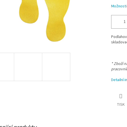
Možnosti
Podlahové
skladovac
* Zboží 
pracovní
Detailní 
TISK
sející produkty