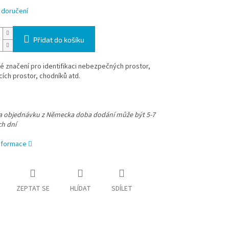
 doručení
Přidat do košíku
 značení pro identifikaci nebezpečných prostor,
ích prostor, chodníků atd.
na objednávku z Německa doba dodání může být 5-7
ch dní
informace
ZEPTAT SE
HLÍDAT
SDÍLET