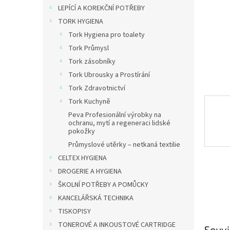
n
LEPÍCÍ A KOREKČNÍ POTŘEBY
e
TORK HYGIENA
l
Tork Hygiena pro toalety
Tork Průmysl
Tork zásobníky
Tork Ubrousky a Prostírání
Tork Zdravotnictví
Tork Kuchyně
Peva Profesionální výrobky na
ochranu, mytí a regeneraci lidské
pokožky
Průmyslové utěrky – netkaná textilie
CELTEX HYGIENA
DROGERIE A HYGIENA
ŠKOLNÍ POTŘEBY A POMŮCKY
KANCELÁŘSKÁ TECHNIKA
TISKOPISY
TONEROVÉ A INKOUSTOVÉ CARTRIDGE
Souvi