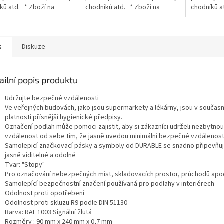
ků atd. * Zboží na
chodníků atd. * Zboží na
chodníků a
návku z Německa doba
objednávku z Německa doba
objednávk
 může být 5-7
dodání může být 5-7
dodání můž
ních dní
pracovních dní
pracovních
s
Diskuze
ailní popis produktu
Udržujte bezpečné vzdálenosti
Ve veřejných budovách, jako jsou supermarkety a lékárny, jsou v součas
platnosti přísnější hygienické předpisy.
Označení podlah může pomoci zajistit, aby si zákazníci udrželi nezbytnou
vzdálenost od sebe tím, že jasně uvedou minimální bezpečné vzdálenost
Samolepicí značkovací pásky a symboly od DURABLE se snadno připevňují
jasně viditelné a odolné
Tvar: "Stopy"
Pro označování nebezpečných míst, skladovacích prostor, průchodů apo
Samolepící bezpečnostní značení používaná pro podlahy v interiérech
Odolnost proti opotřebení
Odolnost proti skluzu R9 podle DIN 51130
Barva: RAL 1003 Signální žlutá
Rozměry : 90 mm x 240 mm x 0,7 mm