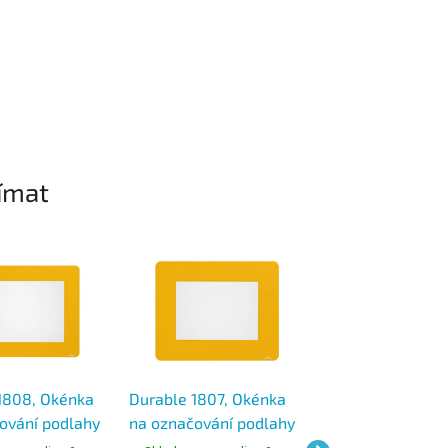
ímat
1808, Okénka
Durable 1807, Okénka
Durable 8933, s
ování podlahy
na označování podlahy
držák tabletů, pr
lepicí,
A5, samolepicí,
palcové tablety 