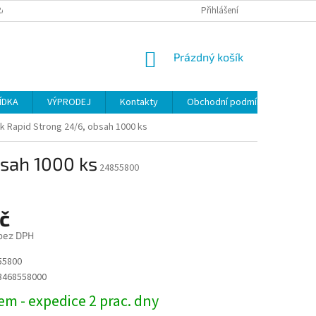
ANY OSOBNÍCH ÚDAJŮ
Přihlášení
NÁKUPNÍ
Prázdný košík
KOŠÍK
ÍDKA
VÝPRODEJ
Kontakty
Obchodní podmínky
k Rapid Strong 24/6, obsah 1000 ks
bsah 1000 ks
24855800
č
 bez DPH
55800
3468558000
m - expedice 2 prac. dny