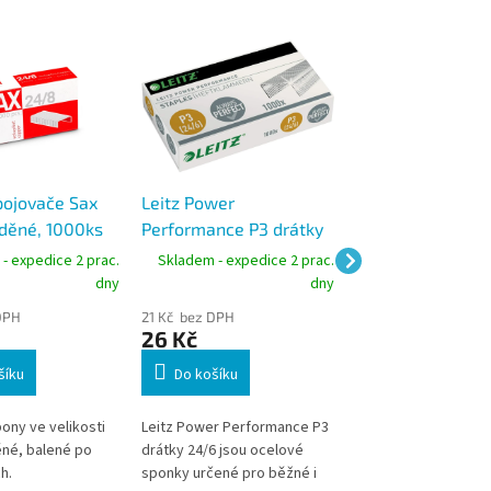
pojovače Sax
Leitz Power
Conmetron 24/10
děné, 1000ks
Performance P3 drátky
sešívací spony 1
do sešívačky 24/6
- expedice 2 prac.
Skladem - expedice 2 prac.
Skladem - expedic
dny
dny
DPH
21 Kč bez DPH
17 Kč bez DPH
26 Kč
20 Kč
šíku
Do košíku
Do košíku
ony ve velikosti
Leitz Power Performance P3
Spony do sešívaček,
né, balené po
drátky 24/6 jsou ocelové
- v krabičce.
h.
sponky určené pro běžné i