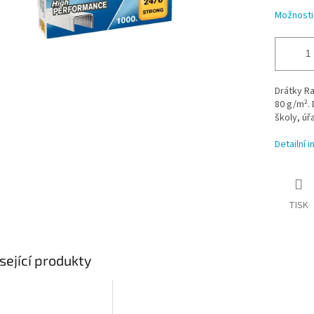
Možnosti
Drátky Ra
80 g/m². 
školy, úř
Detailní 
TISK
sející produkty