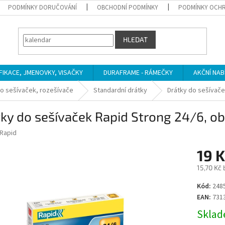
PODMÍNKY DORUČOVÁNÍ
OBCHODNÍ PODMÍNKY
PODMÍNKY OCHR
HLEDAT
IFIKACE, JMENOVKY, VISAČKY
DURAFRAME - RÁMEČKY
AKČNÍ NAB
o sešívaček, rozešívače
Standardní drátky
Drátky do sešívače
ky do sešívaček Rapid Strong 24/6, o
Rapid
19 K
15,70 Kč
Měrná
Kód:
248
cena:
EAN:
731
Sklade