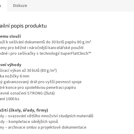
s
Diskuze
ailní popis produktu
čemu slouží
uží k sešívání dokumentů do 30 listů papíru 80 g/m²
čeny pro běžné i náročnější kancelářské použití
odné i pro sešívačky s technologií SuperFlatClinch™
avní výhody
ívací výkon až 30 listů (80 g/m²)
lka nožičky 6 mm
lný galvanizovaný drát pro vyšší pevnost spoje
tré konce pro spolehlivou penetraci papíru
revné označení STRONG (žlutá)
ení 1000 ks
žití (školy, úřady, firmy)
ly – svazování většího množství studijních materiálů
ady – kompletace silnějších spisů
rmy – archivace smluv a projektové dokumentace