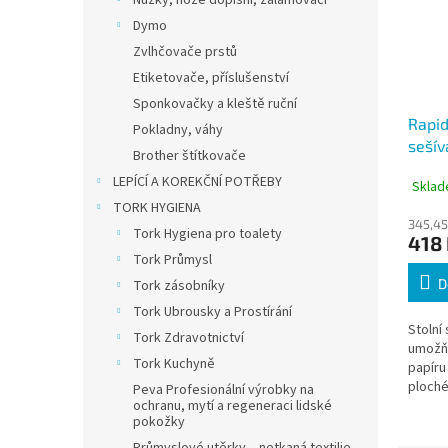
Nůžky, nože dopisní, zalamovací
Dymo
Zvlhčovače prstů
Etiketovače, příslušenství
Sponkovačky a kleště ruční
Rapid
Pokladny, váhy
sešív
Brother štítkovače
sešív
LEPÍCÍ A KOREKČNÍ POTŘEBY
Sklad
TORK HYGIENA
345,45
Tork Hygiena pro toalety
418
Tork Průmysl
D
Tork zásobníky
Tork Ubrousky a Prostírání
Stolní
Tork Zdravotnictví
umožňu
Tork Kuchyně
papíru
ploché
Peva Profesionální výrobky na
ochranu, mytí a regeneraci lidské
objem 
pokožky
Vhodná
v...