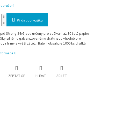
 doručení
Přidat do košíku
pid Strong 24/6 jsou určeny pro sešívání až 30 listů papíru
Díky silnému galvanizovanému drátu jsou vhodné pro
ady i firmy s vyšší zátěží. Balení obsahuje 1000 ks drátků.
informace
ZEPTAT SE
HLÍDAT
SDÍLET