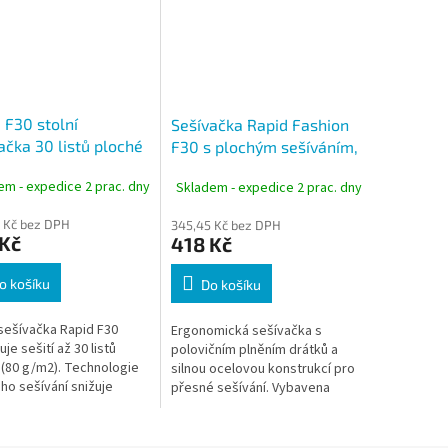
 F30 stolní
Sešívačka Rapid Fashion
ačka 30 listů ploché
F30 s plochým sešíváním,
ání modrá
kapacita 30 listů, červená
em - expedice 2 prac. dny
Skladem - expedice 2 prac. dny
 Kč bez DPH
345,45 Kč bez DPH
 Kč
418 Kč
o košíku
Do košíku
 sešívačka Rapid F30
Ergonomická sešívačka s
je sešití až 30 listů
polovičním plněním drátků a
 (80 g/m2). Technologie
silnou ocelovou konstrukcí pro
ho sešívání snižuje
přesné sešívání. Vybavena
dokumentů při archivaci.
technologií plochého sešívání,
 pro každodenní použití
která spoří místo pro ukládání
až o...