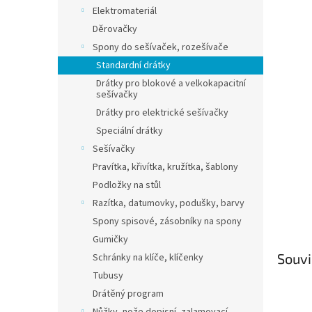
n
Elektromateriál
e
Děrovačky
l
Spony do sešívaček, rozešívače
Standardní drátky
Drátky pro blokové a velkokapacitní
sešívačky
Drátky pro elektrické sešívačky
Speciální drátky
Sešívačky
Pravítka, křivítka, kružítka, šablony
Podložky na stůl
Razítka, datumovky, podušky, barvy
Spony spisové, zásobníky na spony
Gumičky
Souvi
Schránky na klíče, klíčenky
Tubusy
Drátěný program