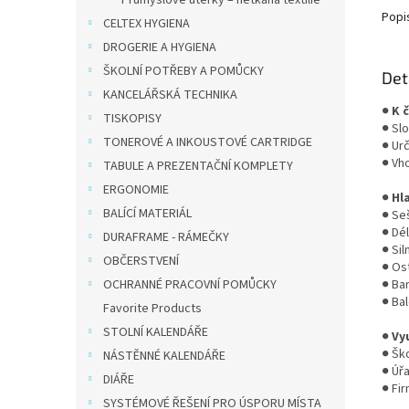
Průmyslové utěrky – netkaná textilie
Popi
CELTEX HYGIENA
DROGERIE A HYGIENA
ŠKOLNÍ POTŘEBY A POMŮCKY
Det
KANCELÁŘSKÁ TECHNIKA
●
K 
TISKOPISY
● Slo
TONEROVÉ A INKOUSTOVÉ CARTRIDGE
● Ur
● Vh
TABULE A PREZENTAČNÍ KOMPLETY
ERGONOMIE
●
Hl
BALÍCÍ MATERIÁL
● Seš
● Dé
DURAFRAME - RÁMEČKY
● Si
OBČERSTVENÍ
● Os
OCHRANNÉ PRACOVNÍ POMŮCKY
● Ba
● Bal
Favorite Products
STOLNÍ KALENDÁŘE
●
Vyu
● Ško
NÁSTĚNNÉ KALENDÁŘE
● Úř
DIÁŘE
● Fi
SYSTÉMOVÉ ŘEŠENÍ PRO ÚSPORU MÍSTA