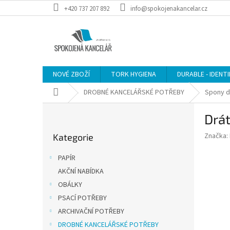
Přejít
+420 737 207 892
info@spokojenakancelar.cz
na
obsah
NOVÉ ZBOŽÍ
TORK HYGIENA
DURABLE - IDENT
Domů
DROBNÉ KANCELÁŘSKÉ POTŘEBY
Spony d
P
Drát
o
Přeskočit
s
Značka:
Kategorie
kategorie
t
r
PAPÍR
a
AKČNÍ NABÍDKA
n
OBÁLKY
n
í
PSACÍ POTŘEBY
p
ARCHIVAČNÍ POTŘEBY
a
DROBNÉ KANCELÁŘSKÉ POTŘEBY