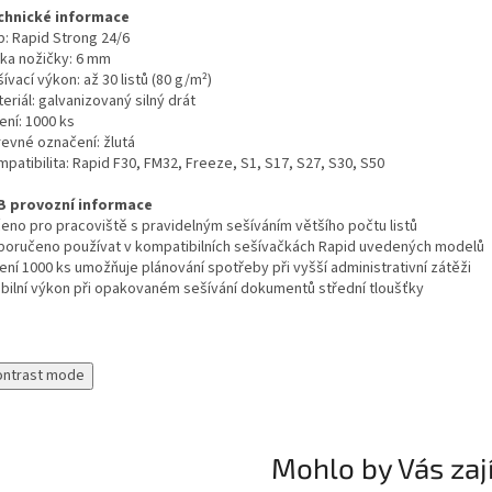
chnické informace
p: Rapid Strong 24/6
lka nožičky: 6 mm
ívací výkon: až 30 listů (80 g/m²)
eriál: galvanizovaný silný drát
ení: 1000 ks
revné označení: žlutá
patibilita: Rapid F30, FM32, Freeze, S1, S17, S27, S30, S50
B provozní informace
čeno pro pracoviště s pravidelným sešíváním většího počtu listů
poručeno používat v kompatibilních sešívačkách Rapid uvedených modelů
ení 1000 ks umožňuje plánování spotřeby při vyšší administrativní zátěži
abilní výkon při opakovaném sešívání dokumentů střední tloušťky
ontrast mode
Mohlo by Vás zaj