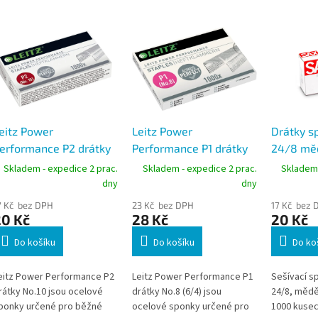
eitz Power
Leitz Power
Drátky s
erformance P2 drátky
Performance P1 drátky
24/8 mě
o sešívačky No.10
do sešívačky No.8 (6/4)
Skladem - expedice 2 prac.
Skladem - expedice 2 prac.
Skladem 
dny
dny
7 Kč bez DPH
23 Kč bez DPH
17 Kč bez 
20 Kč
28 Kč
20 Kč
Do košíku
Do košíku
Do ko
eitz Power Performance P2
Leitz Power Performance P1
Sešívací sp
rátky No.10 jsou ocelové
drátky No.8 (6/4) jsou
24/8, mědě
ponky určené pro běžné
ocelové sponky určené pro
1000 kusec