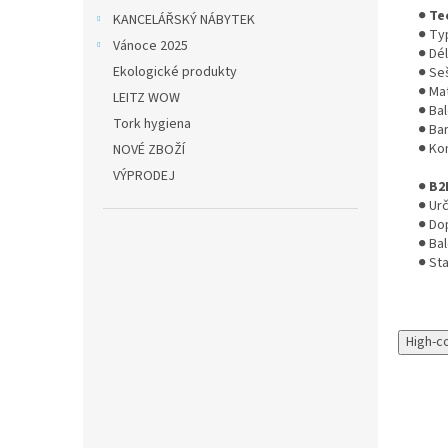
●
Te
KANCELÁŘSKÝ NÁBYTEK
● Ty
Vánoce 2025
● Dé
Ekologické produkty
● Seš
● Mat
LEITZ WOW
● Bal
Tork hygiena
● Ba
● Kom
NOVÉ ZBOŽÍ
VÝPRODEJ
●
B2
● Ur
● Do
● Bal
● St
High-c