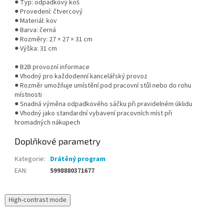
● Typ: odpadkový koš
● Provedení: čtvercový
● Materiál: kov
● Barva: černá
● Rozměry: 27 × 27 × 31 cm
● Výška: 31 cm
● B2B provozní informace
● Vhodný pro každodenní kancelářský provoz
● Rozměr umožňuje umístění pod pracovní stůl nebo do rohu
místnosti
● Snadná výměna odpadkového sáčku při pravidelném úklidu
● Vhodný jako standardní vybavení pracovních míst při
hromadných nákupech
Doplňkové parametry
Kategorie
:
Drátěný program
EAN
:
5998880371677
High-contrast mode