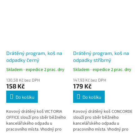
Drátěný program, koš na
Drátěný program, koš na
odpadky černý
odpadky stříbrný
Skladem - expedice 2 prac. dny
Skladem - expedice 2 prac. dny
130,58 Kč bez DPH
147,93 Kč bez DPH
158 Kč
179 Kč
Do košíku
Do košíku
Kovový drátěný koš VICTORIA
Kovový drátěný koš CONCORDE
OFFICE slouží pro sběr běžného
slouží pro sběr běžného
kancelářského odpadu u
kancelářského odpadu u
pracovního místa. Vhodný pro
pracovního místa. Vhodný pro
administrativní provoz ve
administrativní provoz ve