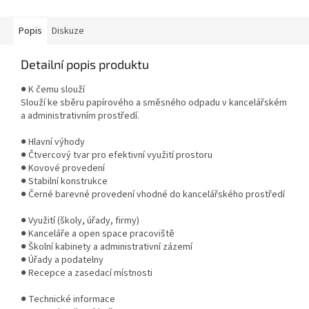
firmách, školách i úřadech.
firmách, školách i úřadech. Díky
Kompaktní...
kompaktním...
Popis
Diskuze
Detailní popis produktu
● K čemu slouží
Slouží ke sběru papírového a směsného odpadu v kancelářském
a administrativním prostředí.
● Hlavní výhody
● Čtvercový tvar pro efektivní využití prostoru
● Kovové provedení
● Stabilní konstrukce
● Černé barevné provedení vhodné do kancelářského prostředí
● Využití (školy, úřady, firmy)
● Kanceláře a open space pracoviště
● Školní kabinety a administrativní zázemí
● Úřady a podatelny
● Recepce a zasedací místnosti
● Technické informace