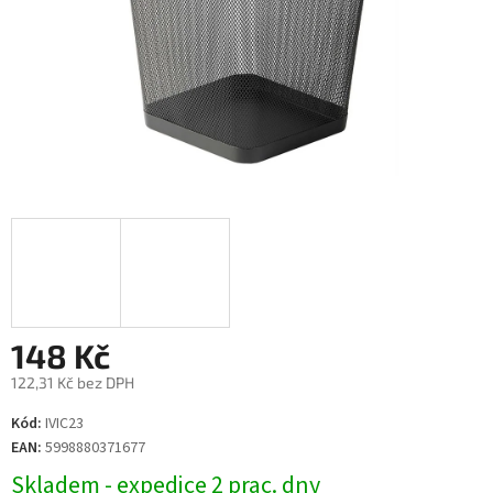
148 Kč
122,31 Kč bez DPH
Měrná
Kód:
IVIC23
cena:
EAN:
5998880371677
Skladem - expedice 2 prac. dny