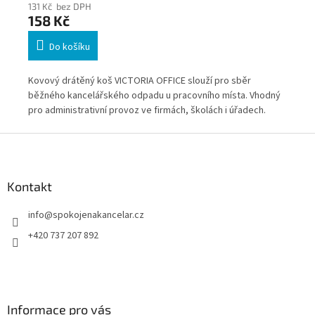
131 Kč bez DPH
14
158 Kč
17
Do košíku
Kovový drátěný koš VICTORIA OFFICE slouží pro sběr
Kov
běžného kancelářského odpadu u pracovního místa. Vhodný
kan
pro administrativní provoz ve firmách, školách i úřadech.
adm
Kompaktní rozměr umožňuje umístění pod pracovní stůl nebo
kom
Z
vedle kancelářského nábytku.
ved
á
p
a
Kontakt
t
info
@
spokojenakancelar.cz
í
+420 737 207 892
Informace pro vás