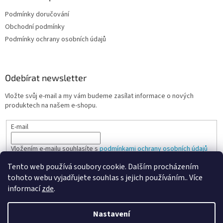
Podmínky doručování
Obchodní podmínky
Podmínky ochrany osobních údajů
Odebírat newsletter
Vložte svůj e-mail a my vám budeme zasílat informace o nových
produktech na našem e-shopu.
E-mail
Vložením e-mailu souhlasíte s
podmínkami ochrany osobních údajů
Tento web používá soubory cookie. Dalším procházením
PŘIHLÁSIT SE
tohoto webu vyjadřujete souhlas s jejich používáním.. Více
informací
zde
.
Nastavení
Vytvořil Shoptet