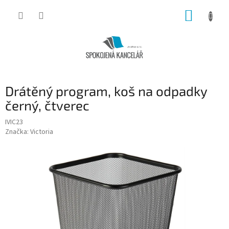
Přejít
NÁKUP
na
obsah
KOŠÍK
Drátěný program, koš na odpadky
černý, čtverec
IVIC23
Značka:
Victoria