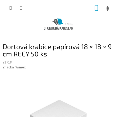
Přejít
NÁKUP
na
obsah
KOŠÍK
Dortová krabice papírová 18 × 18 × 9
cm RECY 50 ks
71718
Značka:
Wimex