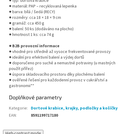
● typ: dortová krabice
● materiál: PAP – recyklovaná lepenka
● barva: bílá / šedá (RECY)
● rozměry: cca 18 × 18 × 9 cm
● gramáž: cca 450 g
● balení: 50 ks (dodáváno na plocho)
● hmotnost 1 ks: cca 74 g
● B2B provozní informace
● vhodné pro středně až vysoce frekventované provozy
● ideální pro efektivní balení a výdej dortů
● doporučeno pro suché a nemastné potraviny (u mastných
použít přířez)
● úspora skladovacího prostoru díky plochému balení
● ověřené řešení pro každodenní provoz v cukrářství a
gastronomii**
Doplňkové parametry
Kategorie
:
Dortové krabice, krajky, podložky a košíčky
EAN
:
8591199717180
High-contrast mode