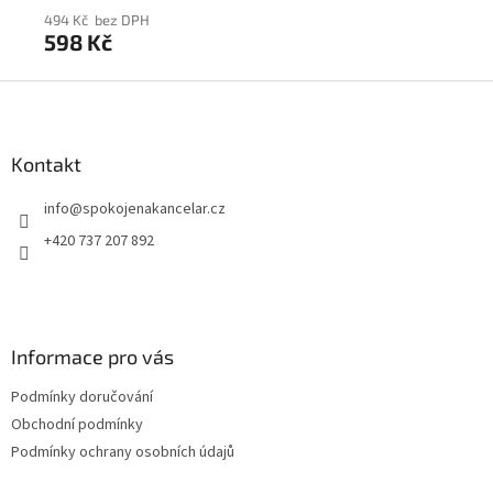
494 Kč bez DPH
55
598 Kč
6
Z
á
p
a
Kontakt
t
info
@
spokojenakancelar.cz
í
+420 737 207 892
Informace pro vás
Podmínky doručování
Obchodní podmínky
Podmínky ochrany osobních údajů