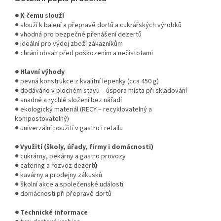
● K čemu slouží
● slouží k balení a přepravě dortů a cukrářských výrobků
● vhodná pro bezpečné přenášení dezertů
● ideální pro výdej zboží zákazníkům
● chrání obsah před poškozením a nečistotami
● Hlavní výhody
● pevná konstrukce z kvalitní lepenky (cca 450 g)
● dodáváno v plochém stavu – úspora místa při skladování
● snadné a rychlé složení bez nářadí
● ekologický materiál (RECY – recyklovatelný a
kompostovatelný)
● univerzální použití v gastro i retailu
● Využití (školy, úřady, firmy i domácnosti)
● cukrárny, pekárny a gastro provozy
● catering a rozvoz dezertů
● kavárny a prodejny zákusků
● školní akce a společenské události
● domácnosti při přepravě dortů
● Technické informace