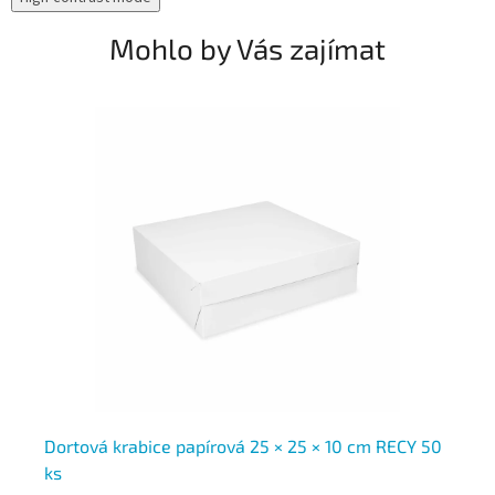
Mohlo by Vás zajímat
50
Dortová krabice papírová 25 × 25 × 10 cm RECY 50
Do
ks
ks