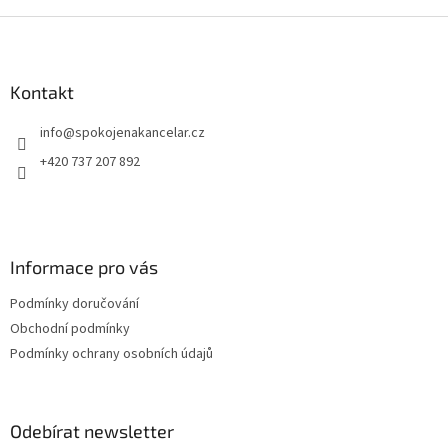
Z
á
p
a
Kontakt
t
info
@
spokojenakancelar.cz
í
+420 737 207 892
Informace pro vás
Podmínky doručování
Obchodní podmínky
Podmínky ochrany osobních údajů
Odebírat newsletter