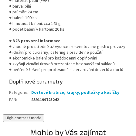
● materiál: papír (PAP)
● barva: bílá
● průměr: 24 cm
● balení: 100 ks
● hmotnost balení: cca 145 g
● počet balení v kartonu: 20 ks
● B2B provozní informace
● vhodné pro středně až vysoce frekventované gastro provozy
● ideální pro cukrárny, catering a pravidelné použití
● ekonomické balení pro každodenní doplňování
● zvyšují vizuální úroveň prezentace bez navýšení nákladů
● ověřené řešení pro profesionální servírování dezertů a dortů
Doplňkové parametry
Kategorie
:
Dortové krabice, krajky, podložky a košíčky
EAN
:
8591199723242
High-contrast mode
Mohlo by Vás zajímat