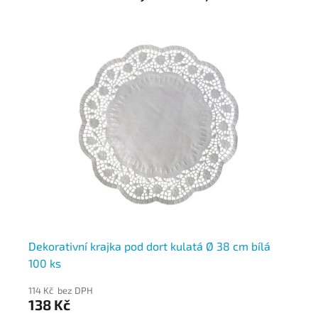
ílá
Dekorativní krajka pod dort kulatá Ø 38 cm bílá
De
100 ks
10
114 Kč bez DPH
69
138 Kč
8