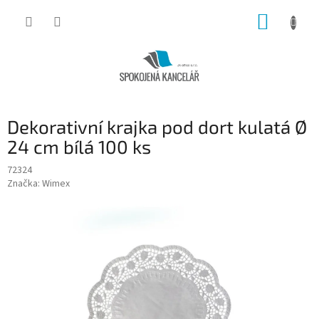
Přejít
NÁKUP
na
obsah
KOŠÍK
Dekorativní krajka pod dort kulatá Ø
24 cm bílá 100 ks
72324
Značka:
Wimex