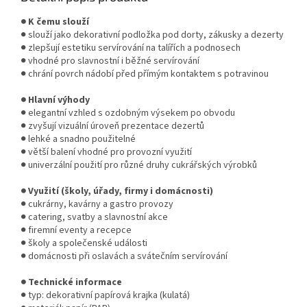
● K čemu slouží
● slouží jako dekorativní podložka pod dorty, zákusky a dezerty
● zlepšují estetiku servírování na talířích a podnosech
● vhodné pro slavnostní i běžné servírování
● chrání povrch nádobí před přímým kontaktem s potravinou
● Hlavní výhody
● elegantní vzhled s ozdobným výsekem po obvodu
● zvyšují vizuální úroveň prezentace dezertů
● lehké a snadno použitelné
● větší balení vhodné pro provozní využití
● univerzální použití pro různé druhy cukrářských výrobků
● Využití (školy, úřady, firmy i domácnosti)
● cukrárny, kavárny a gastro provozy
● catering, svatby a slavnostní akce
● firemní eventy a recepce
● školy a společenské události
● domácnosti při oslavách a svátečním servírování
● Technické informace
● typ: dekorativní papírová krajka (kulatá)