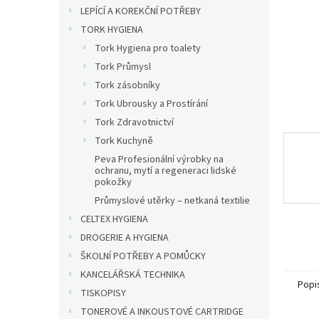
n
LEPÍCÍ A KOREKČNÍ POTŘEBY
e
TORK HYGIENA
l
Tork Hygiena pro toalety
Tork Průmysl
Tork zásobníky
Tork Ubrousky a Prostírání
Tork Zdravotnictví
Tork Kuchyně
Peva Profesionální výrobky na
ochranu, mytí a regeneraci lidské
pokožky
Průmyslové utěrky – netkaná textilie
CELTEX HYGIENA
DROGERIE A HYGIENA
ŠKOLNÍ POTŘEBY A POMŮCKY
KANCELÁŘSKÁ TECHNIKA
Popi
TISKOPISY
TONEROVÉ A INKOUSTOVÉ CARTRIDGE