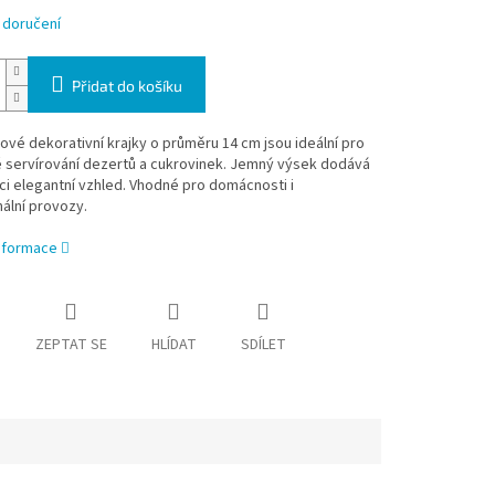
 doručení
Přidat do košíku
rové dekorativní krajky o průměru 14 cm jsou ideální pro
é servírování dezertů a cukrovinek. Jemný výsek dodává
i elegantní vzhled. Vhodné pro domácnosti i
ální provozy.
informace
ZEPTAT SE
HLÍDAT
SDÍLET