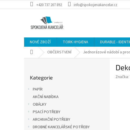
Přejít
+420 737 207 892
info@spokojenakancelar.cz
na
obsah
NOVÉ ZBOŽÍ
TORK HYGIENA
DURABLE - IDENT
Domů
OBČERSTVENÍ
Jednorázové nádobí a pros
P
Deko
o
Přeskočit
s
Značka:
Kategorie
kategorie
t
r
PAPÍR
a
AKČNÍ NABÍDKA
n
OBÁLKY
n
í
PSACÍ POTŘEBY
p
ARCHIVAČNÍ POTŘEBY
a
DROBNÉ KANCELÁŘSKÉ POTŘEBY