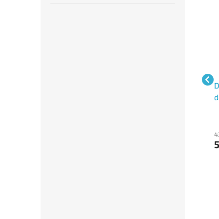
Cukrářské košíčky
Dekorativní krajka pod
D
30
papírové barevné Ø 25 ×
dort kulatá Ø 38 cm bílá
d
18 mm mix 200 ks
100 ks
1
36 Kč bez DPH
114 Kč bez DPH
4
44 Kč
138 Kč
5