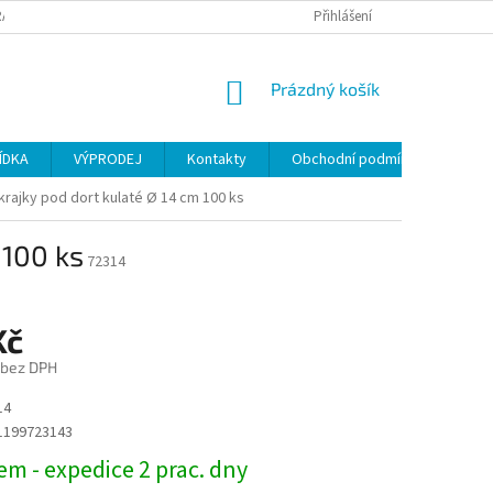
ANY OSOBNÍCH ÚDAJŮ
Přihlášení
NÁKUPNÍ
Prázdný košík
KOŠÍK
ÍDKA
VÝPRODEJ
Kontakty
Obchodní podmínky
krajky pod dort kulaté Ø 14 cm 100 ks
 100 ks
72314
Kč
 bez DPH
14
1199723143
m - expedice 2 prac. dny