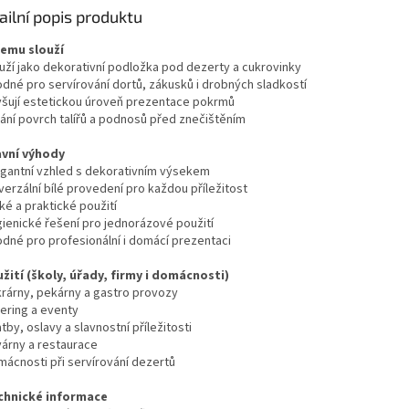
ailní popis produktu
čemu slouží
ouží jako dekorativní podložka pod dezerty a cukrovinky
odné pro servírování dortů, zákusků i drobných sladkostí
yšují estetickou úroveň prezentace pokrmů
rání povrch talířů a podnosů před znečištěním
avní výhody
egantní vzhled s dekorativním výsekem
verzální bílé provedení pro každou příležitost
ké a praktické použití
gienické řešení pro jednorázové použití
odné pro profesionální i domácí prezentaci
užití (školy, úřady, firmy i domácnosti)
krárny, pekárny a gastro provozy
tering a eventy
tby, oslavy a slavnostní příležitosti
várny a restaurace
mácnosti při servírování dezertů
chnické informace