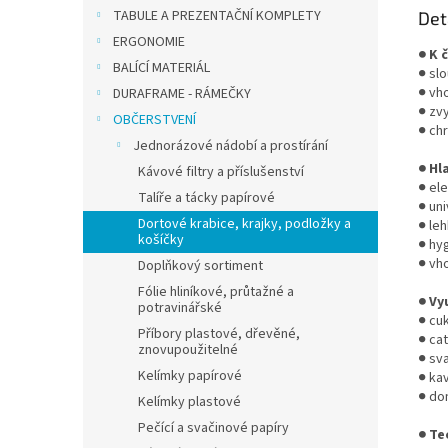
TABULE A PREZENTAČNÍ KOMPLETY
Det
ERGONOMIE
● K 
BALÍCÍ MATERIÁL
● sl
● vh
DURAFRAME - RÁMEČKY
● zv
OBČERSTVENÍ
● ch
Jednorázové nádobí a prostírání
● Hl
Kávové filtry a příslušenství
● el
Talíře a tácky papírové
● uni
Dortové krabice, krajky, podložky a
● leh
košíčky
● hy
● vh
Doplňkový sortiment
Fólie hliníkové, průtažné a
● Vy
potravinářské
● cu
Příbory plastové, dřevěné,
● ca
znovupoužitelné
● sva
Kelímky papírové
● ka
● do
Kelímky plastové
Pečící a svačinové papíry
● Te