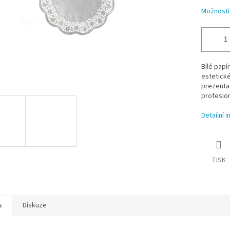
Možnosti
Bílé papí
estetick
prezentac
profesion
Detailní 
TISK
s
Diskuze