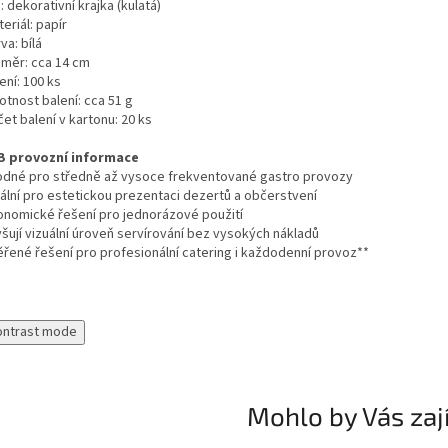
: dekorativní krajka (kulatá)
eriál: papír
va: bílá
ůměr: cca 14 cm
ení: 100 ks
otnost balení: cca 51 g
et balení v kartonu: 20 ks
B provozní informace
odné pro středně až vysoce frekventované gastro provozy
eální pro estetickou prezentaci dezertů a občerstvení
onomické řešení pro jednorázové použití
yšují vizuální úroveň servírování bez vysokých nákladů
ěřené řešení pro profesionální catering i každodenní provoz**
ontrast mode
Mohlo by Vás zaj