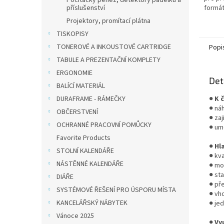
Počítačky peněz, detektory padělků a
příslušenství
formát
600 li
Projektory, promítací plátna
stohu 
TISKOPISY
TONEROVÉ A INKOUSTOVÉ CARTRIDGE
Popi
TABULE A PREZENTAČNÍ KOMPLETY
ERGONOMIE
Det
BALÍCÍ MATERIÁL
DURAFRAME - RÁMEČKY
●
K 
● ná
OBČERSTVENÍ
● zaj
OCHRANNÉ PRACOVNÍ POMŮCKY
● um
Favorite Products
●
Hl
STOLNÍ KALENDÁŘE
● kva
NÁSTĚNNÉ KALENDÁŘE
● mo
● sta
DIÁŘE
● př
SYSTÉMOVÉ ŘEŠENÍ PRO ÚSPORU MÍSTA
● vh
KANCELÁŘSKÝ NÁBYTEK
● je
Vánoce 2025
●
Vy