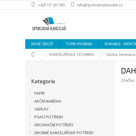
Přejít
+420 737 207 892
info@spokojenakancelar.cz
na
obsah
NOVÉ ZBOŽÍ
TORK HYGIENA
DURABLE - IDENT
Domů
KANCELÁŘSKÁ TECHNIKA
Vazba, laminace,
P
DAHL
o
Přeskočit
s
Značka:
Kategorie
kategorie
t
r
PAPÍR
a
AKČNÍ NABÍDKA
n
OBÁLKY
n
í
PSACÍ POTŘEBY
p
ARCHIVAČNÍ POTŘEBY
a
DROBNÉ KANCELÁŘSKÉ POTŘEBY