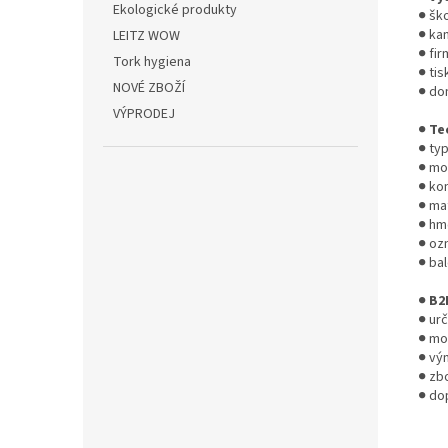
Ekologické produkty
● ško
● ka
LEITZ WOW
● fir
Tork hygiena
● tis
NOVÉ ZBOŽÍ
● do
VÝPRODEJ
●
Te
● ty
● mo
● kom
● mat
● hm
● oz
● bal
●
B2
● ur
● mo
● vý
● zb
● dop