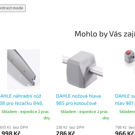
ontrast mode
Mohlo by Vás zaj
AHLE náhradní nůž
DAHLE nožová hlava
DAHLE sa
38 pro řezačku 848,
985 pro kotoučové
hlav 981 
cel Solingen
řezačky 507/508 (nový
kotoučov
Skladem - expedice 2 prac.
Skladem - expedice 2 prac.
Skladem 
typ)
508 (gen
dny
dny
 610 Kč bez DPH
236 Kč bez DPH
798 Kč be
 998 Kč
286 Kč
966 Kč