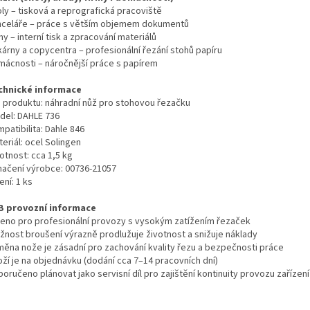
ly – tisková a reprografická pracoviště
nceláře – práce s větším objemem dokumentů
my – interní tisk a zpracování materiálů
kárny a copycentra – profesionální řezání stohů papíru
mácnosti – náročnější práce s papírem
chnické informace
p produktu: náhradní nůž pro stohovou řezačku
del: DAHLE 736
patibilita: Dahle 846
eriál: ocel Solingen
otnost: cca 1,5 kg
načení výrobce: 00736-21057
ení: 1 ks
B provozní informace
čeno pro profesionální provozy s vysokým zatížením řezaček
žnost broušení výrazně prodlužuje životnost a snižuje náklady
měna nože je zásadní pro zachování kvality řezu a bezpečnosti práce
oží je na objednávku (dodání cca 7–14 pracovních dní)
oručeno plánovat jako servisní díl pro zajištění kontinuity provozu zařízení