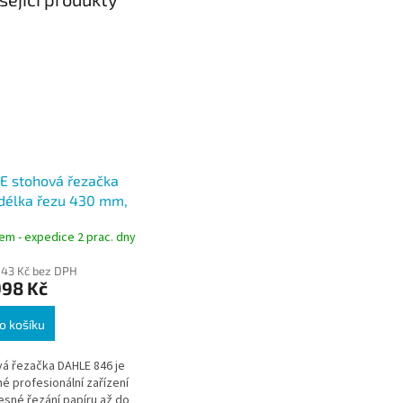
E stohová řezačka
délka řezu 430 mm,
ýška stohu 60 mm
em - expedice 2 prac. dny
,43 Kč bez DPH
998 Kč
o košíku
á řezačka DAHLE 846 je
é profesionální zařízení
esné řezání papíru až do