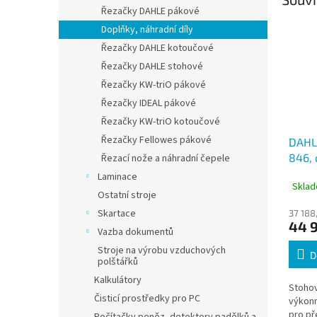
Řezačky DAHLE pákové
Doplňky, náhradní díly
Řezačky DAHLE kotoučové
Řezačky DAHLE stohové
Řezačky KW-triO pákové
Řezačky IDEAL pákové
Řezačky KW-triO kotoučové
Řezačky Fellowes pákové
DAHL
846, 
Řezací nože a náhradní čepele
A3, v
Laminace
Sklad
Ostatní stroje
Skartace
37 188
44 
Vazba dokumentů
Stroje na výrobu vzduchových
D
polštářků
Kalkulátory
Stohov
Čisticí prostředky pro PC
výkonn
pro př