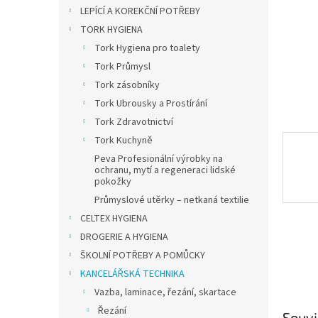
n
LEPÍCÍ A KOREKČNÍ POTŘEBY
e
TORK HYGIENA
l
Tork Hygiena pro toalety
Tork Průmysl
Tork zásobníky
Tork Ubrousky a Prostírání
Tork Zdravotnictví
Tork Kuchyně
Peva Profesionální výrobky na
ochranu, mytí a regeneraci lidské
pokožky
Průmyslové utěrky – netkaná textilie
CELTEX HYGIENA
DROGERIE A HYGIENA
ŠKOLNÍ POTŘEBY A POMŮCKY
KANCELÁŘSKÁ TECHNIKA
Vazba, laminace, řezání, skartace
Řezání
Souvi