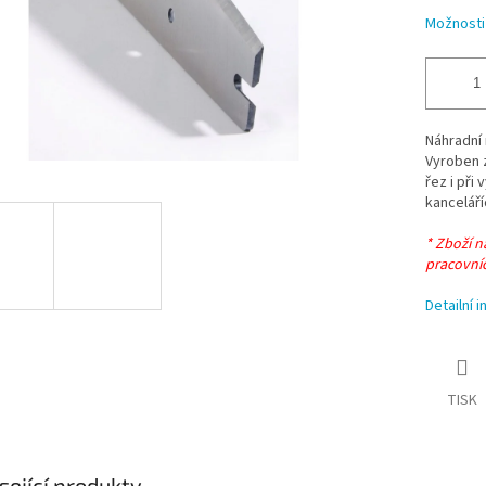
Možnosti
Náhradní 
Vyroben z
řez i při
kanceláří
* Zboží 
pracovní
Detailní 
TISK
sející produkty