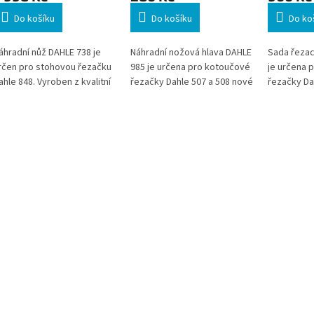
Do košíku
Do košíku
Do ko
áhradní nůž DAHLE 738 je
Náhradní nožová hlava DAHLE
Sada řezac
rčen pro stohovou řezačku
985 je určena pro kotoučové
je určena 
ahle 848. Vyroben z kvalitní
řezačky Dahle 507 a 508 nové
řezačky Da
celi Solingen pro dlouhou
generace. Zajišťuje přesný a
generace (
ivotnost a přesný řez i při
čistý řez a umožňuje
Obsahuje tř
ysokém zatížení. Vhodný
snadnou výměnu bez použití
perforaci, 
ro profesionální použití v
nářadí. Vhodná pro obnovení
dekorativní
ancelářích i provozech. *
plné funkčnosti řezačky při
možnosti ř
boží na objednávku z
pravidelném používání.
kreativní p
ěmecka, doba dodání
ůže být 7-14 pracovních
ní