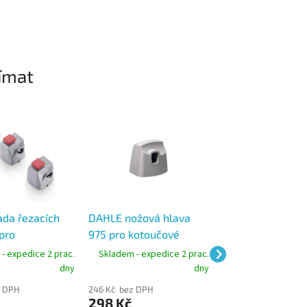
ímat
da řezacích
DAHLE nožová hlava
DAHLE sada řeza
pro
975 pro kotoučové
hlav 960 pro
ou řezačku
řezačky 500/507/508
kotoučovou řeza
- expedice 2 prac.
Skladem - expedice 2 prac.
Skladem - expedic
erace 3)
(starší typ)
507 (3 ks)
dny
dny
z DPH
246 Kč bez DPH
635 Kč bez DPH
298 Kč
768 Kč