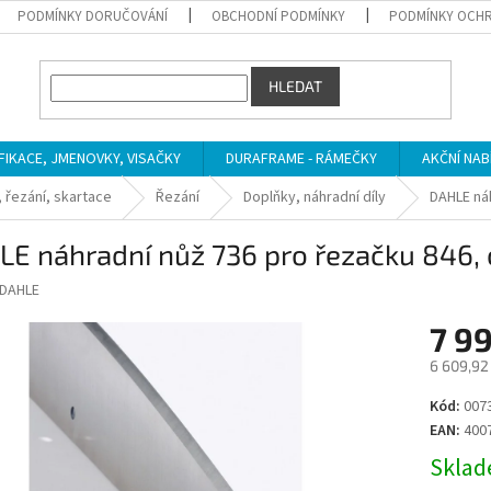
PODMÍNKY DORUČOVÁNÍ
OBCHODNÍ PODMÍNKY
PODMÍNKY OCHR
HLEDAT
IFIKACE, JMENOVKY, VISAČKY
DURAFRAME - RÁMEČKY
AKČNÍ NAB
 řezání, skartace
Řezání
Doplňky, náhradní díly
DAHLE náh
E náhradní nůž 736 pro řezačku 846, 
DAHLE
7 9
6 609,92
Měrná
Kód:
0073
cena:
EAN:
400
Sklade