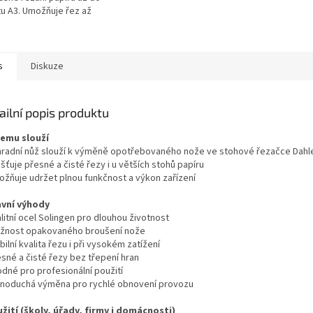
u A3. Umožňuje řez až
stů najednou díky výšce
60 mm. Vhodná pro...
s
Diskuze
ailní popis produktu
čemu slouží
hradní nůž slouží k výměně opotřebovaného nože ve stohové řezačce Dahl
išťuje přesné a čisté řezy i u větších stohů papíru
ožňuje udržet plnou funkčnost a výkon zařízení
avní výhody
litní ocel Solingen pro dlouhou životnost
žnost opakovaného broušení nože
bilní kvalita řezu i při vysokém zatížení
esné a čisté řezy bez třepení hran
odné pro profesionální použití
dnoduchá výměna pro rychlé obnovení provozu
užití (školy, úřady, firmy i domácnosti)