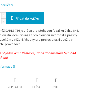
 doručení
Přidat do košíku
nůž DAHLE 736 je určen pro stohovou řezačku Dahle 846.
 kvalitní oceli Solingen pro dlouhou životnost a přesný
 vysokém zatížení. Vhodný pro profesionální použití v
ch i provozech.
na objednávku z Německa, doba dodání může být 7-14
ch dní
informace
ZEPTAT SE
HLÍDAT
SDÍLET