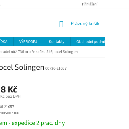
ANY OSOBNÍCH ÚDAJŮ
Přihlášení
NÁKUPNÍ
Prázdný košík
KOŠÍK
ÍDKA
VÝPRODEJ
Kontakty
Obchodní podmínky
radní nůž 736 pro řezačku 846, ocel Solingen
ocel Solingen
00736-21057
98 Kč
 Kč bez DPH
6-21057
7885007366
m - expedice 2 prac. dny