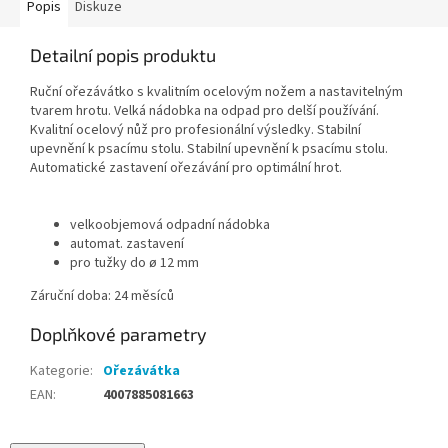
Popis
Diskuze
Detailní popis produktu
Ruční ořezávátko s kvalitním ocelovým nožem a nastavitelným
tvarem hrotu. Velká nádobka na odpad pro delší používání.
Kvalitní ocelový nůž pro profesionální výsledky. Stabilní
upevnění k psacímu stolu. Stabilní upevnění k psacímu stolu.
Automatické zastavení ořezávání pro optimální hrot.
velkoobjemová odpadní nádobka
automat. zastavení
pro tužky do ø 12 mm
Záruční doba: 24 měsíců
Doplňkové parametry
Kategorie
:
Ořezávátka
EAN
:
4007885081663