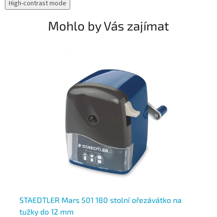
High-contrast mode
Mohlo by Vás zajímat
STAEDTLER Mars 501 180 stolní ořezávátko na
Da
tužky do 12 mm
pr