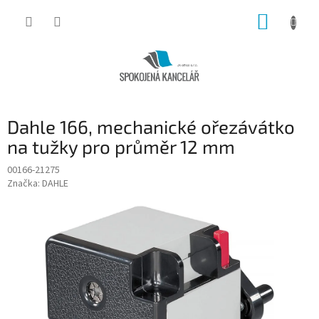
Přejít
NÁKUP
na
obsah
KOŠÍK
Dahle 166, mechanické ořezávátko
na tužky pro průměr 12 mm
00166-21275
Značka:
DAHLE