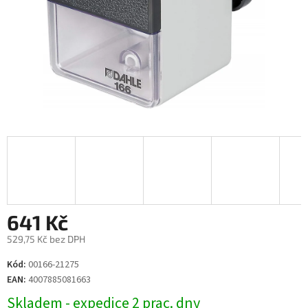
641 Kč
529,75 Kč bez DPH
Měrná
Kód:
00166-21275
cena:
EAN:
4007885081663
Skladem - expedice 2 prac. dny