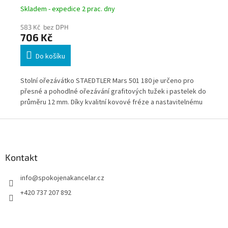
Skladem - expedice 2 prac. dny
Skl
583 Kč bez DPH
1 3
706 Kč
1 
Do košíku
u a
Stolní ořezávátko STAEDTLER Mars 501 180 je určeno pro
Kva
přesné a pohodlné ořezávání grafitových tužek i pastelek do
(ad
průměru 12 mm. Díky kvalitní kovové fréze a nastavitelnému
tvaru hrotu umožňuje vytvářet ostré i měkčí špičky podle
Z
typu kresby. Stabilní upevnění ke stolu a automatické
á
zastavení ořezávání zajišťují komfortní každodenní použití ve
p
škole, kanceláři i ateliéru.
a
Kontakt
t
info
@
spokojenakancelar.cz
í
+420 737 207 892