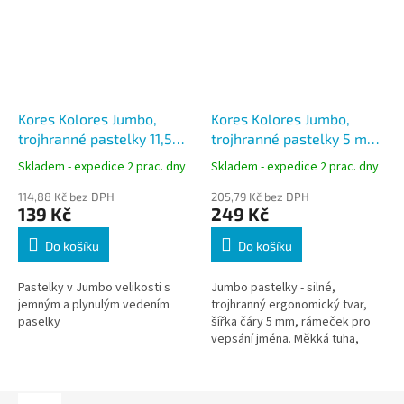
Kores Kolores Jumbo,
Kores Kolores Jumbo,
trojhranné pastelky 11,5
trojhranné pastelky 5 mm,
mm, s ořezávátkem - 12
s ořezávátkem - 24 barev
Skladem - expedice 2 prac. dny
Skladem - expedice 2 prac. dny
barev
114,88 Kč bez DPH
205,79 Kč bez DPH
139 Kč
249 Kč
Do košíku
Do košíku
Pastelky v Jumbo velikosti s
Jumbo pastelky - silné,
jemným a plynulým vedením
trojhranný ergonomický tvar,
paselky
šířka čáry 5 mm, rámeček pro
vepsání jména. Měkká tuha,
snadné ořezávání, ořezávátko
zdarma.