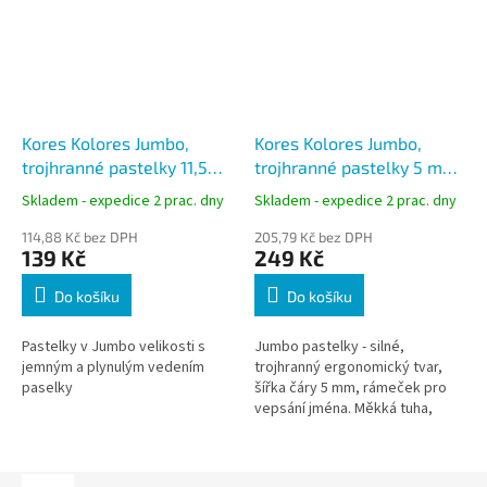
Kores Kolores Jumbo,
Kores Kolores Jumbo,
trojhranné pastelky 11,5
trojhranné pastelky 5 mm,
mm, s ořezávátkem - 12
s ořezávátkem - 24 barev
Skladem - expedice 2 prac. dny
Skladem - expedice 2 prac. dny
barev
114,88 Kč bez DPH
205,79 Kč bez DPH
139 Kč
249 Kč
Do košíku
Do košíku
Pastelky v Jumbo velikosti s
Jumbo pastelky - silné,
jemným a plynulým vedením
trojhranný ergonomický tvar,
paselky
šířka čáry 5 mm, rámeček pro
vepsání jména. Měkká tuha,
snadné ořezávání, ořezávátko
zdarma.