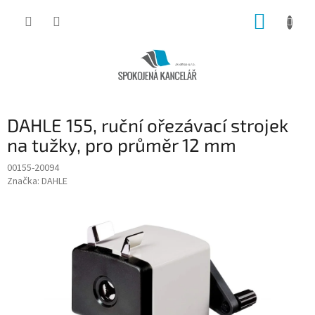
Přejít
NÁKUP
na
obsah
KOŠÍK
DAHLE 155, ruční ořezávací strojek
na tužky, pro průměr 12 mm
00155-20094
Značka:
DAHLE