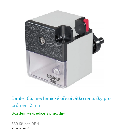
Dahle 166, mechanické ořezávátko na tužky pro
Da
průměr 12 mm
pr
Skladem - expedice 2 prac. dny
Skl
530 Kč bez DPH
28