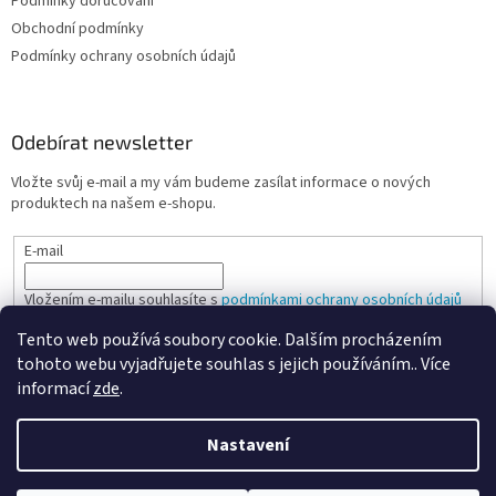
Podmínky doručování
Obchodní podmínky
Podmínky ochrany osobních údajů
Odebírat newsletter
Vložte svůj e-mail a my vám budeme zasílat informace o nových
produktech na našem e-shopu.
E-mail
Vložením e-mailu souhlasíte s
podmínkami ochrany osobních údajů
Tento web používá soubory cookie. Dalším procházením
PŘIHLÁSIT SE
tohoto webu vyjadřujete souhlas s jejich používáním.. Více
informací
zde
.
Nastavení
Vytvořil Shoptet