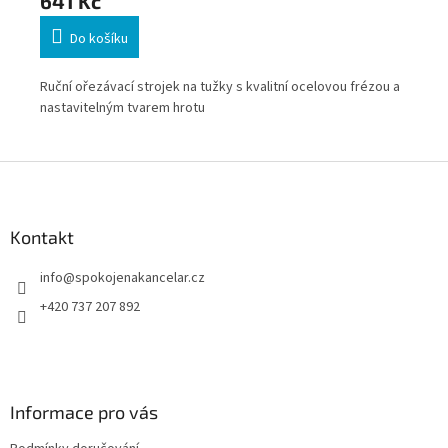
641 Kč
3
Do košíku
u a
Ruční ořezávací strojek na tužky s kvalitní ocelovou frézou a
Kva
nastavitelným tvarem hrotu
Z
á
p
a
Kontakt
t
info
@
spokojenakancelar.cz
í
+420 737 207 892
Informace pro vás