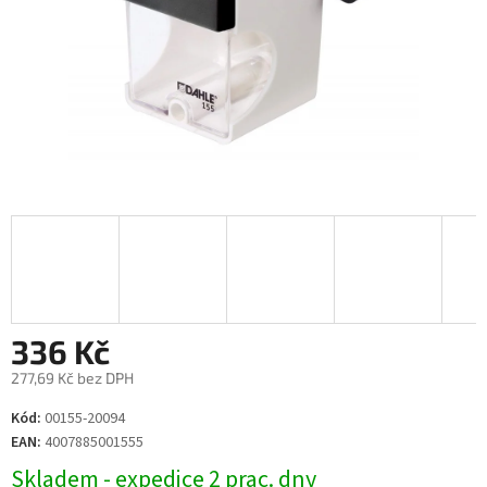
336 Kč
277,69 Kč bez DPH
Měrná
Kód:
00155-20094
cena:
EAN:
4007885001555
Skladem - expedice 2 prac. dny