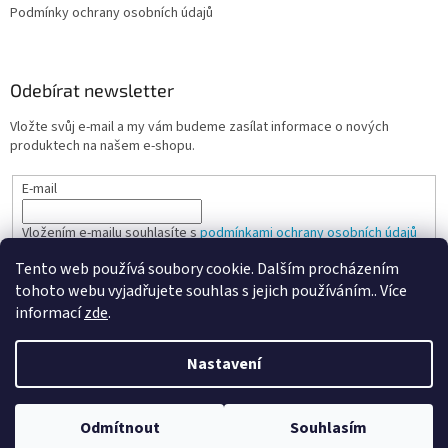
Podmínky ochrany osobních údajů
Odebírat newsletter
Vložte svůj e-mail a my vám budeme zasílat informace o nových
produktech na našem e-shopu.
E-mail
Vložením e-mailu souhlasíte s
podmínkami ochrany osobních údajů
Tento web používá soubory cookie. Dalším procházením
PŘIHLÁSIT SE
tohoto webu vyjadřujete souhlas s jejich používáním.. Více
informací
zde
.
Nastavení
Vytvořil Shoptet
Odmítnout
Souhlasím
Copyright 2026
Spokojená kancelář
. Všechna práva vyhrazena.