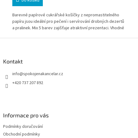
Do košíku
Barevné papírové cukrářské košíčky z nepromastitelného
Bíl
dává
papíru jsou ideální pro pečení i servírování drobných dezertů
pro
zy i
a pralinek. Mix 5 barev zajišťuje atraktivní prezentaci. Vhodné
dod
pro domácnosti i profesionální provozy.
i p
Z
á
p
a
Kontakt
t
info
@
spokojenakancelar.cz
í
+420 737 207 892
Informace pro vás
Podmínky doručování
Obchodní podmínky