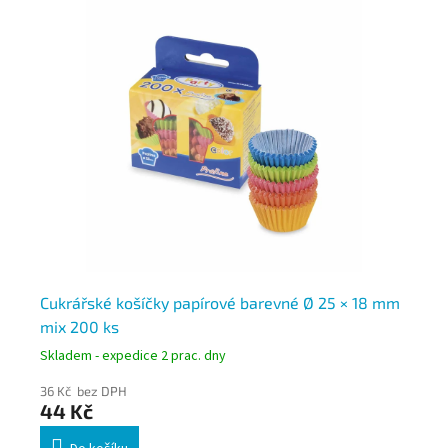
Cukrářské košíčky papírové barevné Ø 25 × 18 mm
De
mix 200 ks
Skladem - expedice 2 prac. dny
Skl
36 Kč bez DPH
36
44 Kč
4