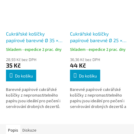
Cukrářské košíčky
Cukrářské košíčky
papírové barevné Ø 35 ×
papírové barevné Ø 25 ×
20 mm mix 100 ks
18 mm mix 200 ks
Skladem - expedice 2 prac. dny
Skladem - expedice 2 prac. dny
28,93 Kč bez DPH
36,36 Kč bez DPH
35 Kč
44 Kč
Do košíku
Do košíku
Barevné papírové cukrářské
Barevné papírové cukrářské
košíčky z nepromastitelného
košíčky z nepromastitelného
papíru jsou ideální pro pečení i
papíru jsou ideální pro pečení i
servírování drobných dezertů.
servírování drobných dezertů a
Mix 5 barev oživí prezentaci
pralinek. Mix 5 barev zajišťuje
cukroví i muffinů. Vhodné pro...
atraktivní prezentaci....
Popis
Diskuze