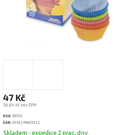
47 Kč
38,84 Kč bez DPH
Měrná
Kód:
65551
cena:
EAN:
8591199655512
Skladem - expedice 2 prac. dny