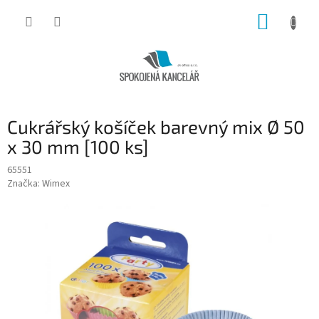
Přejít
NÁKUP
na
obsah
KOŠÍK
Cukrářský košíček barevný mix Ø 50
x 30 mm [100 ks]
65551
Značka:
Wimex