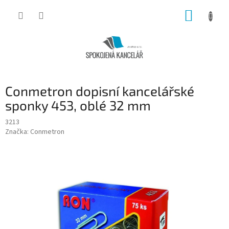
Přejít
NÁKUP
na
obsah
KOŠÍK
Conmetron dopisní kancelářské
sponky 453, oblé 32 mm
3213
Značka:
Conmetron