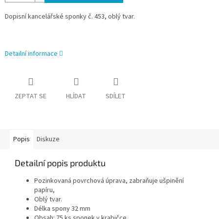
Dopisní kancelářské sponky č. 453, oblý tvar.
Detailní informace
ZEPTAT SE
HLÍDAT
SDÍLET
Popis
Diskuze
Detailní popis produktu
Pozinkovaná povrchová úprava, zabraňuje ušpinění
papíru,
Oblý tvar.
Délka spony 32 mm
Obsah: 75 ks sponek v krabičce