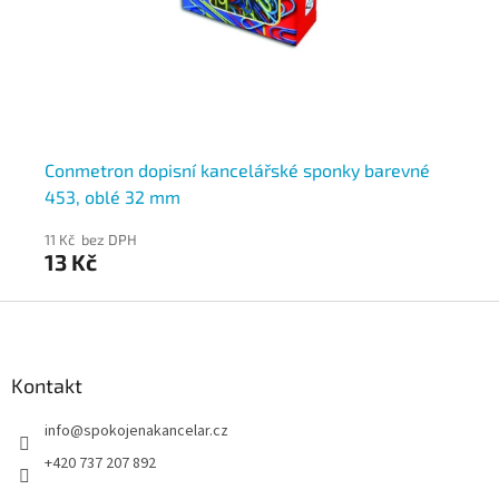
Conmetron dopisní kancelářské sponky barevné
Co
453, oblé 32 mm
45
11 Kč bez DPH
10 
13 Kč
12
Z
á
p
a
Kontakt
t
info
@
spokojenakancelar.cz
í
+420 737 207 892