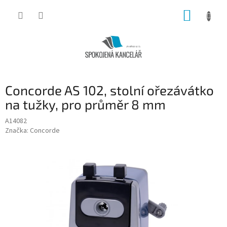
Přejít
NÁKUP
na
obsah
KOŠÍK
Concorde AS 102, stolní ořezávátko
na tužky, pro průměr 8 mm
A14082
Značka:
Concorde