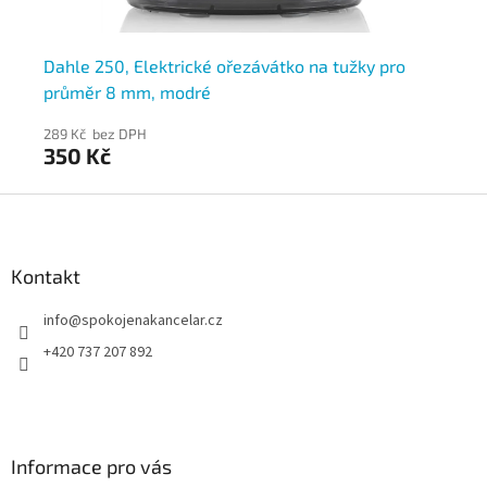
Dahle 250, Elektrické ořezávátko na tužky pro
Da
průměr 8 mm, modré
pr
289 Kč bez DPH
28
350 Kč
3
Z
á
p
a
Kontakt
t
info
@
spokojenakancelar.cz
í
+420 737 207 892
Informace pro vás