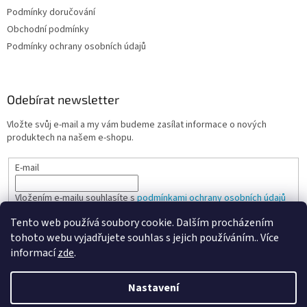
Podmínky doručování
Obchodní podmínky
Podmínky ochrany osobních údajů
Odebírat newsletter
Vložte svůj e-mail a my vám budeme zasílat informace o nových
produktech na našem e-shopu.
E-mail
Vložením e-mailu souhlasíte s
podmínkami ochrany osobních údajů
Tento web používá soubory cookie. Dalším procházením
PŘIHLÁSIT SE
tohoto webu vyjadřujete souhlas s jejich používáním.. Více
informací
zde
.
Nastavení
Vytvořil Shoptet