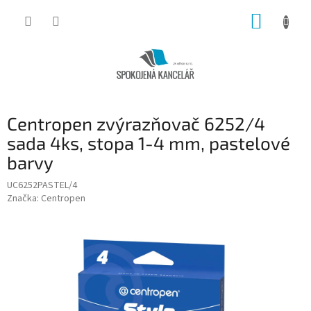
Přejít
NÁKUP
na
obsah
KOŠÍK
Centropen zvýrazňovač 6252/4
sada 4ks, stopa 1-4 mm, pastelové
barvy
UC6252PASTEL/4
Značka:
Centropen