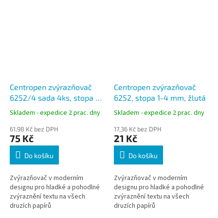
Centropen zvýrazňovač
Centropen zvýrazňovač
6252/4 sada 4ks, stopa 1-
6252, stopa 1-4 mm, žlutá
4 mm, fluo barvy
Skladem - expedice 2 prac. dny
Skladem - expedice 2 prac. dny
61,98 Kč bez DPH
17,36 Kč bez DPH
75 Kč
21 Kč
Do košíku
Do košíku
Zvýrazňovač v moderním
Zvýrazňovač v moderním
designu pro hladké a pohodlné
designu pro hladké a pohodlné
zvýraznění textu na všech
zvýraznění textu na všech
druzích papírů
druzích papírů