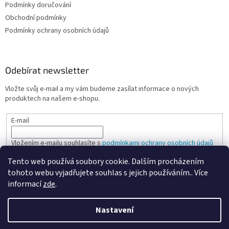
Podmínky doručování
Obchodní podmínky
Podmínky ochrany osobních údajů
Odebírat newsletter
Vložte svůj e-mail a my vám budeme zasílat informace o nových
produktech na našem e-shopu.
E-mail
Vložením e-mailu souhlasíte s
podmínkami ochrany osobních údajů
Tento web používá soubory cookie. Dalším procházením
PŘIHLÁSIT SE
tohoto webu vyjadřujete souhlas s jejich používáním.. Více
informací
zde
.
Nastavení
Vytvořil Shoptet