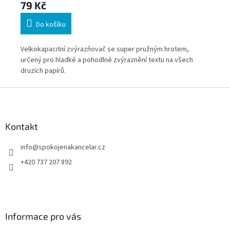
79 Kč
75
Do košíku
Velkokapacitní zvýrazňovač se super pružným hrotem,
Zvý
oust
určený pro hladké a pohodlné zvýraznění textu na všech
zvý
druzích papírů.
da
Z
opy
á
p
a
Kontakt
t
info
@
spokojenakancelar.cz
í
+420 737 207 892
Informace pro vás