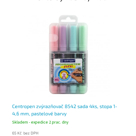
Centropen zvýrazňovač 8542 sada 4ks, stopa 1-
Ce
4,6 mm, pastelové barvy
4 
Skladem - expedice 2 prac. dny
Skl
65 Kč bez DPH
62