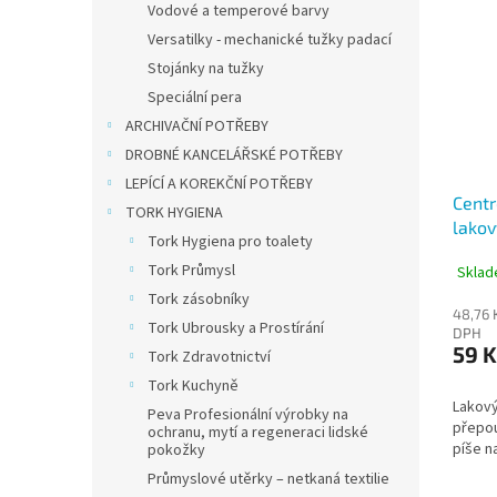
Vodové a temperové barvy
Versatilky - mechanické tužky padací
Stojánky na tužky
Speciální pera
ARCHIVAČNÍ POTŘEBY
DROBNÉ KANCELÁŘSKÉ POTŘEBY
LEPÍCÍ A KOREKČNÍ POTŘEBY
Centr
TORK HYGIENA
lakov
Tork Hygiena pro toalety
Tork Průmysl
Sklad
Tork zásobníky
48,76 
Tork Ubrousky a Prostírání
DPH
59 K
Tork Zdravotnictví
Tork Kuchyně
Lakový
Peva Profesionální výrobky na
přepo
ochranu, mytí a regeneraci lidské
píše n
pokožky
Průmyslové utěrky – netkaná textilie