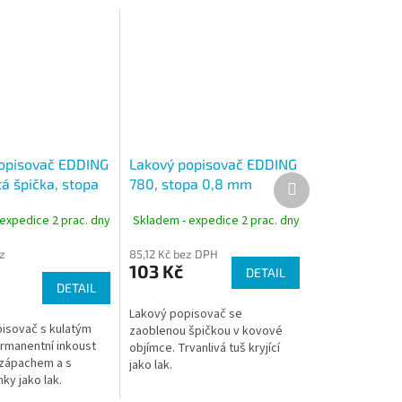
opisovač EDDING
Lakový popisovač EDDING
Další
á špička, stopa
780, stopa 0,8 mm
produkt
expedice 2 prac. dny
Skladem - expedice 2 prac. dny
z
85,12 Kč bez DPH
103 Kč
DETAIL
DETAIL
Lakový popisovač se
isovač s kulatým
zaoblenou špičkou v kovové
rmanentní inkoust
objímce. Trvanlivá tuš kryjící
zápachem a s
jako lak.
nky jako lak.