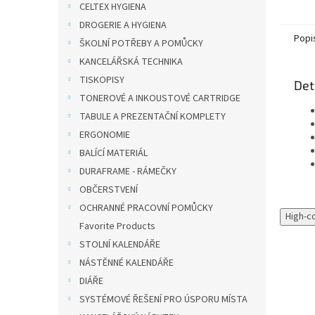
CELTEX HYGIENA
DROGERIE A HYGIENA
Popi
ŠKOLNÍ POTŘEBY A POMŮCKY
KANCELÁŘSKÁ TECHNIKA
TISKOPISY
Det
TONEROVÉ A INKOUSTOVÉ CARTRIDGE
TABULE A PREZENTAČNÍ KOMPLETY
ERGONOMIE
BALÍCÍ MATERIÁL
DURAFRAME - RÁMEČKY
OBČERSTVENÍ
OCHRANNÉ PRACOVNÍ POMŮCKY
High-c
Favorite Products
STOLNÍ KALENDÁŘE
NÁSTĚNNÉ KALENDÁŘE
DIÁŘE
SYSTÉMOVÉ ŘEŠENÍ PRO ÚSPORU MÍSTA