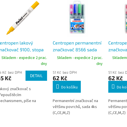
entropen lakový
Centropen permanentní
Centrope
načkovač 9100, stopa
značkovač 8566 sada
značkova
-5 mm
4ks, stopa 2,5 mm
4ks, sto
Skladem - expedice 2 prac.
Skladem - expedice 2 prac.
Skladem 
dny
dny
4 Kč bez DPH
51 Kč bez DPH
51 Kč bez 
DETAIL
5 Kč
62 Kč
62 Kč
Do košíku
Do ko
akový značkovač s
řepouštěcím
echanismem, píše na
Permanentní značkovač na
Permanent
eporézní povrchy.
většinu povrchů, sada 4ks
většinu po
(C,CE,M,Z)
(C,CE,M,Z)