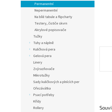
n
Permanentní
e
Nepermanentní
l
Na bílé tabule a flipcharty
Testery, čističe skvrn
Akrylové popisovače
Tužky
Tuhy a náplně
Kuličková pera
Gelová pera
Linery
Zvýrazňovače
Mikrotužky
Sady kuličkových a plnících per
Ořezávátka
Psací potřeby
Křídy
Souvi
Rollery