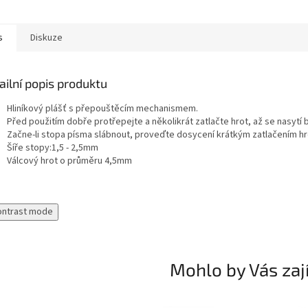
s
Diskuze
ailní popis produktu
Hliníkový plášť s přepouštěcím mechanismem.
Před použitím dobře protřepejte a několikrát zatlačte hrot, až se nasytí 
Začne-li stopa písma slábnout, proveďte dosycení krátkým zatlačením hr
Šíře stopy:1,5 - 2,5mm
Válcový hrot o průměru 4,5mm
ontrast mode
Mohlo by Vás zaj