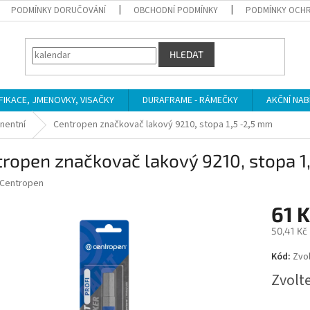
PODMÍNKY DORUČOVÁNÍ
OBCHODNÍ PODMÍNKY
PODMÍNKY OCHR
HLEDAT
IFIKACE, JMENOVKY, VISAČKY
DURAFRAME - RÁMEČKY
AKČNÍ NAB
nentní
Centropen značkovač lakový 9210, stopa 1,5 -2,5 mm
ropen značkovač lakový 9210, stopa 1
Centropen
61 K
50,41 Kč
Měrná
Kód:
Zvol
cena:
Zvolt