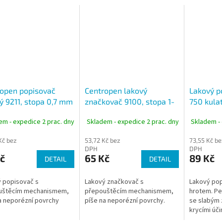
open popisovač
Centropen lakový
Lakový p
ý 9211, stopa 0,7 mm
značkovač 9100, stopa 1-
750 kulat
5 mm
2-4 mm
em - expedice 2 prac. dny
Skladem - expedice 2 prac. dny
Skladem - 
Kč bez
53,72 Kč bez
73,55 Kč be
DPH
DPH
č
65 Kč
89 Kč
DETAIL
DETAIL
 popisovač s
Lakový značkovač s
Lakový pop
uštěcím mechanismem,
přepouštěcím mechanismem,
hrotem. Pe
a neporézní povrchy
píše na neporézní povrchy.
se slabým 
krycími úči