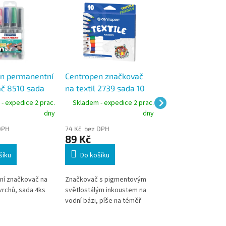
n permanentní
Centropen značkovač
Centropen popis
č 8510 sada
na textil 2739 sada 10
lakový 9211, stop
pa 2,5 mm
ks, stopa 1,8 mm
mm
- expedice 2 prac.
Skladem - expedice 2 prac.
Skladem - expedic
dny
dny
DPH
74 Kč bez DPH
49 Kč bez DPH
89 Kč
59 Kč
šíku
Do košíku
Lakový popisovač s
přepouštěcím
ní značkovač na
Značkovač s pigmentovým
mechanismem, píše
vrchů, sada 4ks
světlostálým inkoustem na
neporézní povrchy
vodní bázi, píše na téměř
všechny druhy textilu, stopa
písma je odolná praní do