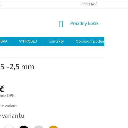
ANY OSOBNÍCH ÚDAJŮ
Přihlášení
NÁKUPNÍ
Prázdný košík
KOŠÍK
ÍDKA
VÝPRODEJ
Kontakty
Obchodní podmínky
,5 -2,5 mm
č
 bez DPH
te variantu
e variantu