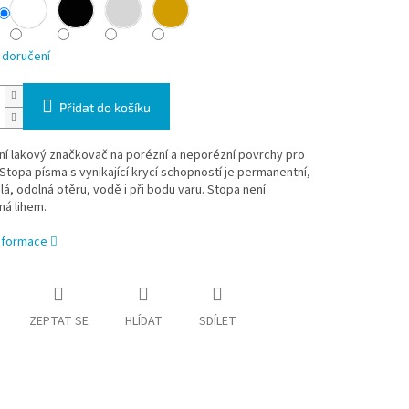
 doručení
Přidat do košíku
ní lakový značkovač na porézní a neporézní povrchy pro
Stopa písma s vynikající krycí schopností je permanentní,
lá, odolná otěru, vodě i při bodu varu. Stopa není
ná lihem.
informace
ZEPTAT SE
HLÍDAT
SDÍLET