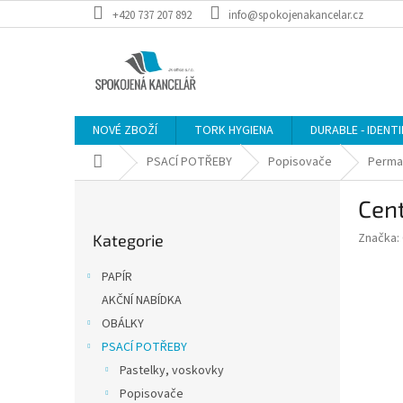
Přejít
+420 737 207 892
info@spokojenakancelar.cz
na
obsah
NOVÉ ZBOŽÍ
TORK HYGIENA
DURABLE - IDENT
Domů
PSACÍ POTŘEBY
Popisovače
Perma
P
Cent
o
Přeskočit
s
Značka:
Kategorie
kategorie
t
r
PAPÍR
a
AKČNÍ NABÍDKA
n
OBÁLKY
n
í
PSACÍ POTŘEBY
p
Pastelky, voskovky
a
Popisovače