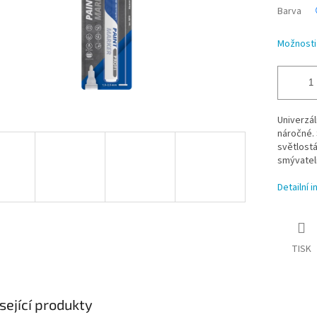
Barva
Možnosti
Univerzál
náročné. 
světlostá
smývatel
Detailní 
TISK
sející produkty