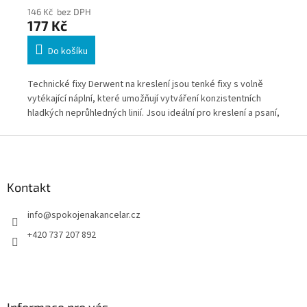
146 Kč bez DPH
101
177 Kč
12
Do košíku
m,
Technické fixy Derwent na kreslení jsou tenké fixy s volně
Vel
vytékající náplní, které umožňují vytváření konzistentních
Kov
hladkých neprůhledných linií. Jsou ideální pro kreslení a psaní,
obsahují permanentní rychleschnoucí inkoust, který má
Z
intenzivní barvu.
á
p
a
Kontakt
t
info
@
spokojenakancelar.cz
í
+420 737 207 892
Informace pro vás