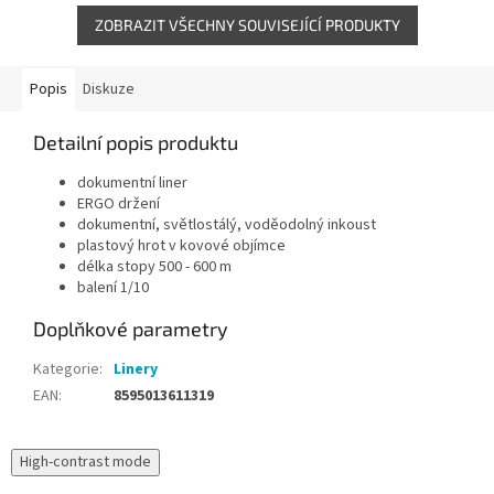
ZOBRAZIT VŠECHNY SOUVISEJÍCÍ PRODUKTY
Popis
Diskuze
Detailní popis produktu
dokumentní liner
ERGO držení
dokumentní, světlostálý, voděodolný inkoust
plastový hrot v kovové objímce
délka stopy 500 - 600 m
balení 1/10
Doplňkové parametry
Kategorie
:
Linery
EAN
:
8595013611319
High-contrast mode