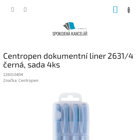
Přejít
NÁKUP
na
obsah
KOŠÍK
Centropen dokumentní liner 2631/4
černá, sada 4ks
226310404
Značka:
Centropen