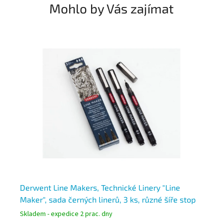
Mohlo by Vás zajímat
ý
Derwent Line Makers, Technické Linery "Line
St
Maker", sada černých linerů, 3 ks, různé šíře stop
lin
Skladem - expedice 2 prac. dny
Skl