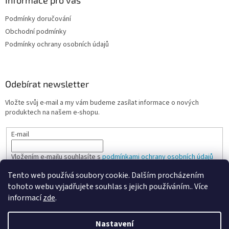
Podmínky doručování
Obchodní podmínky
Podmínky ochrany osobních údajů
Odebírat newsletter
Vložte svůj e-mail a my vám budeme zasílat informace o nových
produktech na našem e-shopu.
E-mail
Vložením e-mailu souhlasíte s
podmínkami ochrany osobních údajů
Tento web používá soubory cookie. Dalším procházením
PŘIHLÁSIT SE
tohoto webu vyjadřujete souhlas s jejich používáním.. Více
informací
zde
.
Nastavení
Vytvořil Shoptet