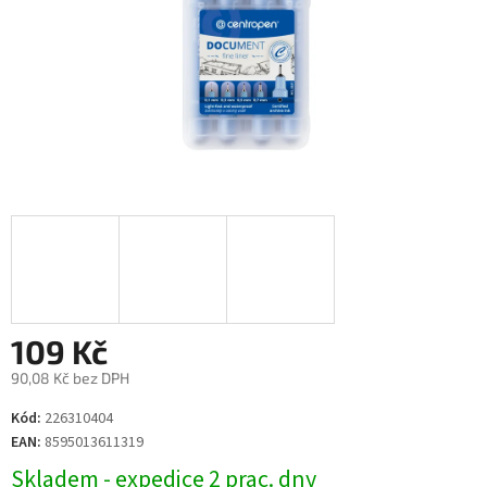
109 Kč
90,08 Kč bez DPH
Měrná
Kód:
226310404
cena:
EAN:
8595013611319
Skladem - expedice 2 prac. dny