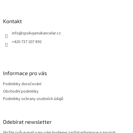
Z
dokumenty.
Něm
á
p
a
Kontakt
t
info
@
spokojenakancelar.cz
í
+420 737 207 892
Informace pro vás
Podmínky doručování
Obchodní podmínky
Podmínky ochrany osobních údajů
Odebírat newsletter
Vložte svůj e-mail a my vám budeme zasílat informace o nových