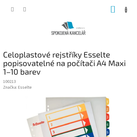
Přejít
NÁKUP
na
obsah
KOŠÍK
Celoplastové rejstříky Esselte
popisovatelné na počítači A4 Maxi
1–10 barev
100213
Značka:
Esselte