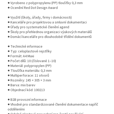
● Vyrobeno z polypropylenu (PP) tloušťky 0,3 mm
● Ocenění Red Dot Design Award
● Využití (školy, úřady, firmy i domácnosti)
● Kanceláře pro projektovou a smluvní dokumentaci
● Úřady pro systematické členění agend
● Školy pro přehlednou organizaci výukových materiálů
● Domácí kanceláře pro dlouhodobé třídění dokumentů
● Technické informace
● Typ: celoplastové rejstříky
● Formát: A4 Maxi
● Počet dílů: 10 (číslované 1–10)
● Materiál: polypropylen (PP)
● Tloušťka materiálu: 0,3 mm
● Multiperforace: 11 otvorů
● Rozměry: 245 × 305 × 3 mm
● Barva: mix barev
● Objednací kód: 100213
● B2B provozní informace
● Vhodné pro standardizované členění dokumentace napříč
odděleními