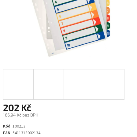
202 Kč
166,94 Kč bez DPH
Měrná
Kód:
100213
cena:
EAN:
5411313002134