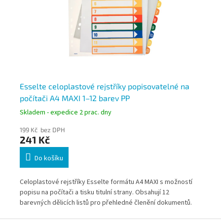
Esselte celoplastové rejstříky popisovatelné na
Pl
počítači A4 MAXI 1–12 barev PP
po
Skladem - expedice 2 prac. dny
Skl
199 Kč bez DPH
164
241 Kč
19
Do košíku
 *
Celoplastové rejstříky Esselte formátu A4 MAXI s možností
Pla
5
popisu na počítači a tisku titulní strany. Obsahují 12
vyt
barevných dělicích listů pro přehledné členění dokumentů.
for
Vhodné pro kanceláře, školy i úřady s vyšší frekvencí práce s
upr