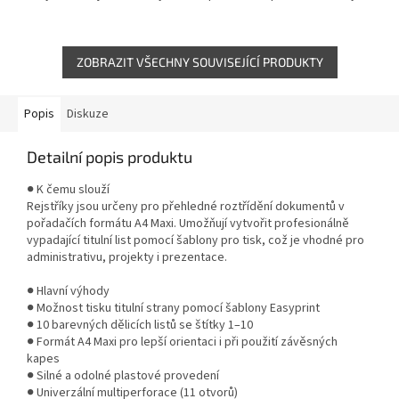
dělicích listů pro přehledné
dělících listů. Odolný
členění dokumentů. Vhodné...
polypropylenový materiál
zajišťuje dlouhou...
ZOBRAZIT VŠECHNY SOUVISEJÍCÍ PRODUKTY
Popis
Diskuze
Detailní popis produktu
● K čemu slouží
Rejstříky jsou určeny pro přehledné roztřídění dokumentů v
pořadačích formátu A4 Maxi. Umožňují vytvořit profesionálně
vypadající titulní list pomocí šablony pro tisk, což je vhodné pro
administrativu, projekty i prezentace.
● Hlavní výhody
● Možnost tisku titulní strany pomocí šablony Easyprint
● 10 barevných dělicích listů se štítky 1–10
● Formát A4 Maxi pro lepší orientaci i při použití závěsných
kapes
● Silné a odolné plastové provedení
● Univerzální multiperforace (11 otvorů)