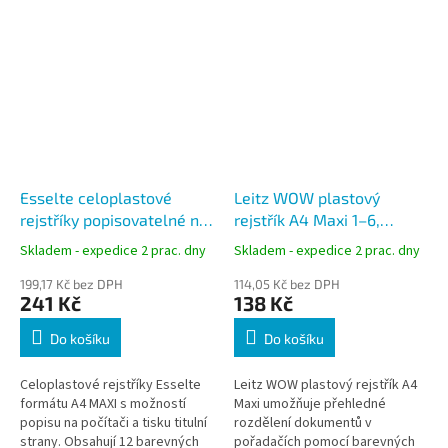
Esselte celoplastové
Leitz WOW plastový
rejstříky popisovatelné na
rejstřík A4 Maxi 1–6,
počítači A4 MAXI 1–12
barevný
Skladem - expedice 2 prac. dny
Skladem - expedice 2 prac. dny
barev PP
199,17 Kč bez DPH
114,05 Kč bez DPH
241 Kč
138 Kč
Do košíku
Do košíku
Celoplastové rejstříky Esselte
Leitz WOW plastový rejstřík A4
formátu A4 MAXI s možností
Maxi umožňuje přehledné
popisu na počítači a tisku titulní
rozdělení dokumentů v
strany. Obsahují 12 barevných
pořadačích pomocí barevných