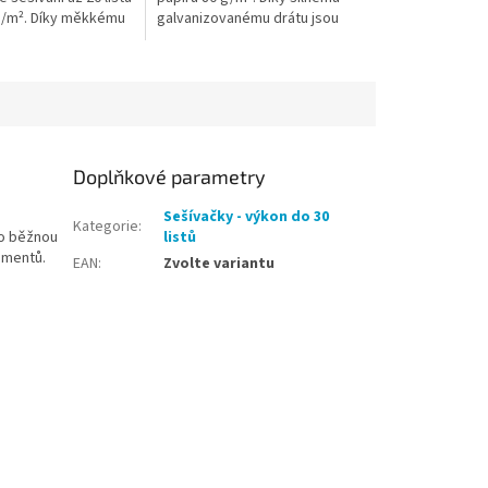
g/m². Díky měkkému
galvanizovanému drátu jsou
anému drátu jsou
vhodné pro školy, úřady i firmy
školy, úřady i firmy
s vyšší zátěží. Balení...
Doplňkové parametry
Sešívačky - výkon do 30
Kategorie
:
ro běžnou
listů
kumentů.
EAN
:
Zvolte variantu