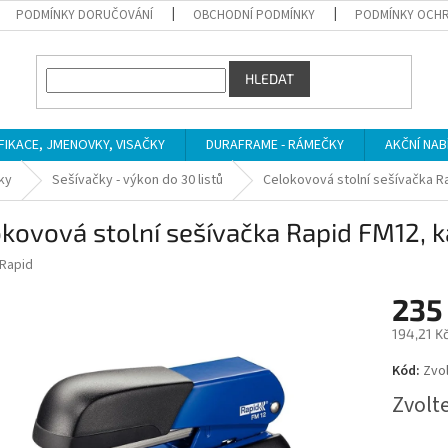
PODMÍNKY DORUČOVÁNÍ
OBCHODNÍ PODMÍNKY
PODMÍNKY OCHR
HLEDAT
IFIKACE, JMENOVKY, VISAČKY
DURAFRAME - RÁMEČKY
AKČNÍ NAB
ky
Sešívačky - výkon do 30 listů
Celokovová stolní sešívačka Ra
kovová stolní sešívačka Rapid FM12, ka
Rapid
235
194,21 K
Měrná
Kód:
Zvol
cena:
Zvolt