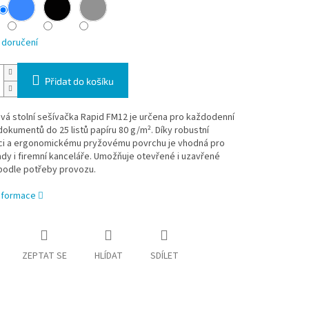
 doručení
Přidat do košíku
vá stolní sešívačka Rapid FM12 je určena pro každodenní
dokumentů do 25 listů papíru 80 g/m². Díky robustní
ci a ergonomickému pryžovému povrchu je vhodná pro
ady i firemní kanceláře. Umožňuje otevřené i uzavřené
 podle potřeby provozu.
informace
ZEPTAT SE
HLÍDAT
SDÍLET