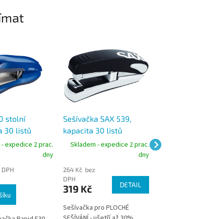
ímat
 stolní
Sešívačka SAX 539,
Sešívačka SAX 2
 30 listů
kapacita 30 listů
kapacita 25 listů
ešívání modrá
- expedice 2 prac.
Skladem - expedice 2 prac.
Skladem - expedic
dny
dny
z DPH
264 Kč bez
264 Kč bez
DPH
DPH
DETAIL
319 Kč
319 Kč
šíku
Sešívačka pro PLOCHÉ
Tato sešívačka vám 
SEŠÍVÁNÍ - ušetří až 30%
speciálnímu mechan