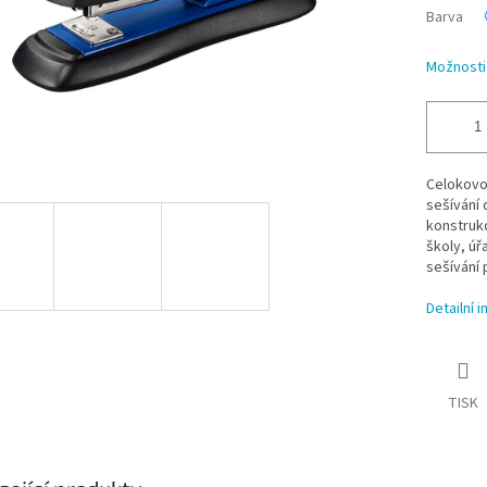
Barva
Možnosti
Celokovo
sešívání 
konstruk
školy, úř
sešívání
Detailní 
TISK