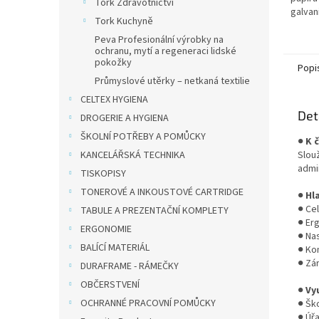
Tork Zdravotnictví
galvan
Tork Kuchyně
vhodné
s vyšší
Peva Profesionální výrobky na
ochranu, mytí a regeneraci lidské
pokožky
Popi
Průmyslové utěrky – netkaná textilie
CELTEX HYGIENA
Det
DROGERIE A HYGIENA
ŠKOLNÍ POTŘEBY A POMŮCKY
●
K 
KANCELÁŘSKÁ TECHNIKA
Slou
admin
TISKOPISY
TONEROVÉ A INKOUSTOVÉ CARTRIDGE
●
Hl
● Cel
TABULE A PREZENTAČNÍ KOMPLETY
● Er
ERGONOMIE
● Na
BALÍCÍ MATERIÁL
● Kom
● Zár
DURAFRAME - RÁMEČKY
OBČERSTVENÍ
●
Vyu
OCHRANNÉ PRACOVNÍ POMŮCKY
● Ško
● Úř