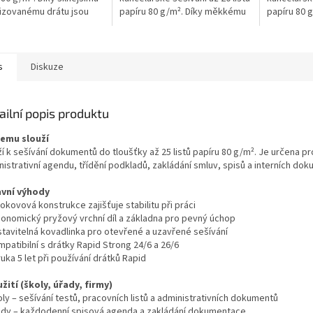
izovanému drátu jsou
papíru 80 g/m². Díky měkkému
papíru 80 
 pro školy, úřady i firmy
galvanizovanému drátu jsou
galvanizov
 administrativní...
vhodné pro školy, úřady i firmy
vhodné pro 
s...
s...
s
Diskuze
ailní popis produktu
čemu slouží
ží k sešívání dokumentů do tloušťky až 25 listů papíru 80 g/m². Je určena p
istrativní agendu, třídění podkladů, zakládání smluv, spisů a interních do
avní výhody
okovová konstrukce zajišťuje stabilitu při práci
gonomický pryžový vrchní díl a základna pro pevný úchop
stavitelná kovadlinka pro otevřené a uzavřené sešívání
patibilní s drátky Rapid Strong 24/6 a 26/6
uka 5 let při používání drátků Rapid
žití (školy, úřady, firmy)
ly – sešívání testů, pracovních listů a administrativních dokumentů
ady – každodenní spisová agenda a zakládání dokumentace