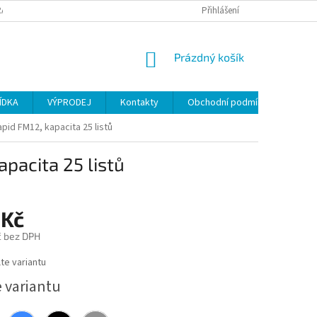
ANY OSOBNÍCH ÚDAJŮ
Přihlášení
NÁKUPNÍ
Prázdný košík
KOŠÍK
ÍDKA
VÝPRODEJ
Kontakty
Obchodní podmínky
pid FM12, kapacita 25 listů
pacita 25 listů
 Kč
č bez DPH
te variantu
e variantu