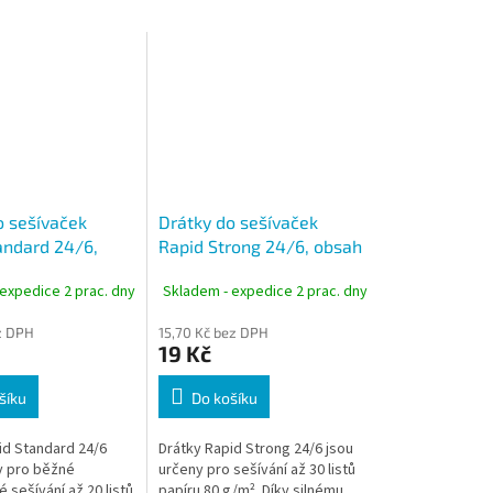
o sešívaček
Drátky do sešívaček
andard 24/6,
Rapid Strong 24/6, obsah
00 ks
1000 ks
expedice 2 prac. dny
Skladem - expedice 2 prac. dny
ez DPH
15,70 Kč bez DPH
19 Kč
šíku
Do košíku
id Standard 24/6
Drátky Rapid Strong 24/6 jsou
y pro běžné
určeny pro sešívání až 30 listů
 sešívání až 20 listů
papíru 80 g/m². Díky silnému