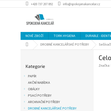
Přejít
+420 737 207 892
info@spokojenakancelar.cz
na
obsah
NOVÉ ZBOŽÍ
TORK HYGIENA
DURABLE - IDENT
Domů
DROBNÉ KANCELÁŘSKÉ POTŘEBY
Sešívač
P
Celo
o
Přeskočit
s
Značka:
Kategorie
kategorie
t
r
PAPÍR
a
AKČNÍ NABÍDKA
n
OBÁLKY
n
í
PSACÍ POTŘEBY
p
ARCHIVAČNÍ POTŘEBY
a
DROBNÉ KANCELÁŘSKÉ POTŘEBY