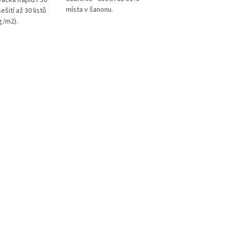
ívačka Rapid F30
místa v šanonu.
ušetří 60% síly. Leh
šití až 30 listů
stiskem tak sešijete
g/m2).
listů.
ie plochého
nižuje objem
při archivaci.
o každodenní
ancelářích a