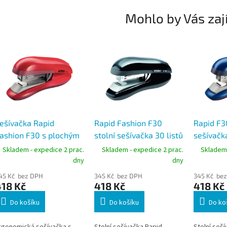
Mohlo by Vás zaj
ešívačka Rapid
Rapid Fashion F30
Rapid F30
ashion F30 s plochým
stolní sešívačka 30 listů
sešívačka
ešíváním, kapacita 30
ploché sešívání černá
ploché s
Skladem - expedice 2 prac.
Skladem - expedice 2 prac.
Skladem 
istů, červená
dny
dny
45 Kč bez DPH
345 Kč bez DPH
345 Kč be
418 Kč
418 Kč
418 Kč
Do košíku
Do košíku
Do ko