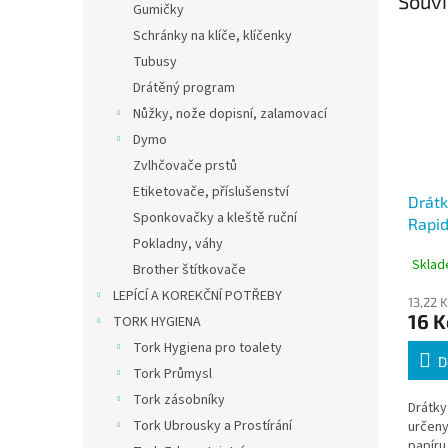
Souvi
Gumičky
Schránky na klíče, klíčenky
Tubusy
Drátěný program
Nůžky, nože dopisní, zalamovací
Dymo
Zvlhčovače prstů
Etiketovače, příslušenství
Drátk
Sponkovačky a kleště ruční
Rapid
Pokladny, váhy
1000 
Sklad
Brother štítkovače
LEPÍCÍ A KOREKČNÍ POTŘEBY
13,22 
16 K
TORK HYGIENA
Tork Hygiena pro toalety
D
Tork Průmysl
Tork zásobníky
Drátky
Tork Ubrousky a Prostírání
určeny
papíru