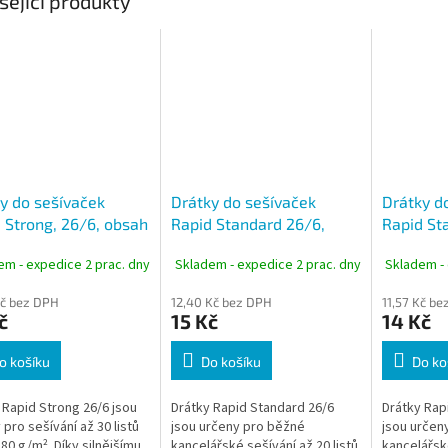
sející produkty
y do sešívaček
Drátky do sešívaček
Drátky d
 Strong, 26/6, obsah
Rapid Standard 26/6,
Rapid St
ks
obsah 1000 ks
obsah 10
em - expedice 2 prac. dny
Skladem - expedice 2 prac. dny
Skladem - 
Kč bez DPH
12,40 Kč bez DPH
11,57 Kč b
č
15 Kč
14 Kč
o košíku
Do košíku
Do ko
 Rapid Strong 26/6 jsou
Drátky Rapid Standard 26/6
Drátky Rap
 pro sešívání až 30 listů
jsou určeny pro běžné
jsou určen
 80 g/m². Díky silnějšímu
kancelářské sešívání až 20 listů
kancelářské