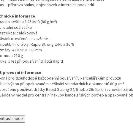
rmy – příprava smluv, objednávek a interních podkladů
chnické informace
acita sešití: až 25 listů (80 g/m²)
: stolní sešívačka
nstrukce: celokovová
šívání: otevřené a uzavřené
patibilní drátky: Rapid Strong 24/6 a 26/6
změry: 43 × 56 × 138 mm
otnost: 210 g
uka: 5 let při používání drátků Rapid
B provozní informace
odná pro dlouhodobé každodenní používání v kancelářském provozu
abilní výkon při opakovaném sešívání standardních dokumentů 80 g/m²
poručeno používat drátky Rapid Strong 24/6 nebo 26/6 pro zachování záru
vědčený model pro centrální nákupy kancelářských potřeb a opakované o
ontrast mode