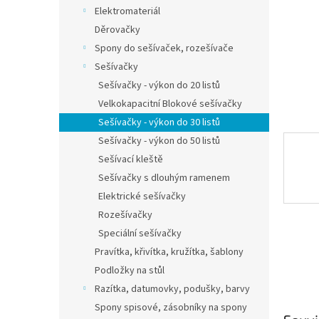
n
Elektromateriál
e
Děrovačky
l
Spony do sešívaček, rozešívače
Sešívačky
Sešívačky - výkon do 20 listů
Velkokapacitní Blokové sešívačky
Sešívačky - výkon do 30 listů
Sešívačky - výkon do 50 listů
Sešívací kleště
Sešívačky s dlouhým ramenem
Elektrické sešívačky
Rozešívačky
Speciální sešívačky
Pravítka, křivítka, kružítka, šablony
Podložky na stůl
Razítka, datumovky, podušky, barvy
Spony spisové, zásobníky na spony