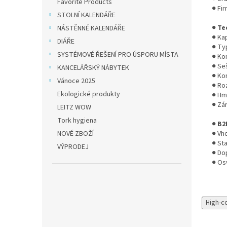
Favorite Products
● Fi
STOLNÍ KALENDÁŘE
●
Te
NÁSTĚNNÉ KALENDÁŘE
● Kap
DIÁŘE
● Typ
SYSTÉMOVÉ ŘEŠENÍ PRO ÚSPORU MÍSTA
● Ko
● Se
KANCELÁŘSKÝ NÁBYTEK
● Kom
Vánoce 2025
● Ro
Ekologické produkty
● Hm
● Zár
LEITZ WOW
Tork hygiena
●
B2
NOVÉ ZBOŽÍ
● Vh
● St
VÝPRODEJ
● Do
● Os
High-c