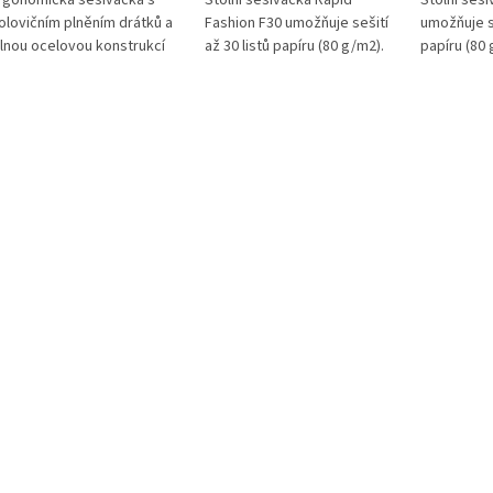
rgonomická sešívačka s
Stolní sešívačka Rapid
Stolní seš
olovičním plněním drátků a
Fashion F30 umožňuje sešití
umožňuje se
ilnou ocelovou konstrukcí
až 30 listů papíru (80 g/m2).
papíru (80 
ro přesné sešívání.
Technologie plochého
Technolog
ybavena technologií
sešívání snižuje objem
sešívání s
lochého sešívání, která
dokumentů při archivaci.
dokumentů 
poří místo pro ukládání až o
Vhodná pro běžné
Vhodná pr
0%. Ideální pro velké i malé
kancelářské i domácí použití.
použití v k
anceláře.
školách.