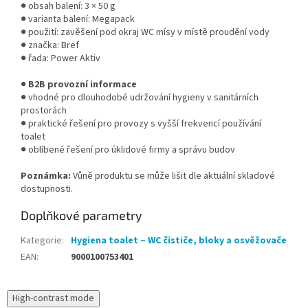
● obsah balení: 3 × 50 g
● varianta balení: Megapack
● použití: zavěšení pod okraj WC mísy v místě proudění vody
● značka: Bref
● řada: Power Aktiv
●
B2B provozní informace
● vhodné pro dlouhodobé udržování hygieny v sanitárních
prostorách
● praktické řešení pro provozy s vyšší frekvencí používání
toalet
● oblíbené řešení pro úklidové firmy a správu budov
Poznámka:
Vůně produktu se může lišit dle aktuální skladové
dostupnosti.
Doplňkové parametry
Kategorie
:
Hygiena toalet – WC čističe, bloky a osvěžovače
EAN
:
9000100753401
High-contrast mode