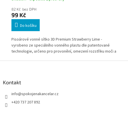
82 Kč bez DPH
82
99 Kč
9
Do košíku
Pisoárové vonné sítko 3D Premium Strawberry Lime -
Pis
vyrobeno ze speciálního vonného plastu dle patentované
vyr
technologie, určeno pro provonění, omezení rozstřiku moči a
tec
udržení pisoáru v čistotě.
udr
Z
á
p
a
Kontakt
t
info
@
spokojenakancelar.cz
í
+420 737 207 892