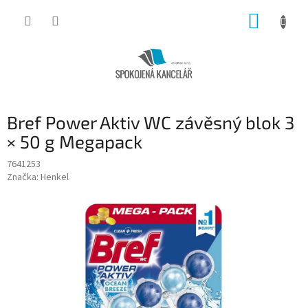
Přejít
NÁKUP
na
obsah
KOŠÍK
Bref Power Aktiv WC závěsný blok 3
× 50 g Megapack
7641253
Značka:
Henkel