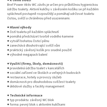
●
K čemu slouží
Bref Power Aktiv WC závěs je určen pro průběžnou hygienickou
údržbu toalety. Aktivní kuličky v závěsném košíku se při každém
spláchnutí postupně rozpouštějí a pomáhají udržovat toaletu
čistou, svěží a chráněnou před usazeninami.
●
Hlavní výhody
● čistí toaletu při každém spláchnutí
● pomáhá předcházet tvorbě vodního kamene
● vytváří bohatou čisticí pěnu
● zanechává dlouhotrvající svěží vůni
● praktický závěsný košík pro snadné použití
● výhodné megapack balení
●
Využití (firmy, školy, domácnosti)
● pravidelná údržba toalet v kancelářích
● sociální zařízení ve školách a veřejných budovách
● restaurace, hotely a provozy služeb
● domácnosti pro dlouhodobou svěžest toalety
● úklidové služby a facility management
●
Technické informace
● typ produktu: závěsný WC blok
● forma: pevný blok s aktivními kuličkami