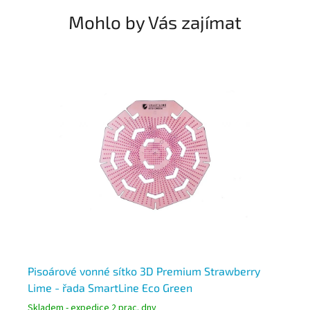
Mohlo by Vás zajímat
Pisoárové vonné sítko 3D Premium Strawberry
Pi
Lime - řada SmartLine Eco Green
Ci
Skladem - expedice 2 prac. dny
Skl