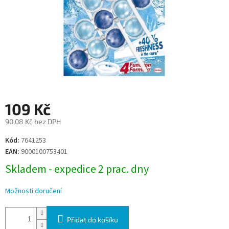
109 Kč
90,08 Kč bez DPH
Měrná
Kód:
7641253
cena:
EAN:
9000100753401
Skladem - expedice 2 prac. dny
Možnosti doručení
Přidat do košíku