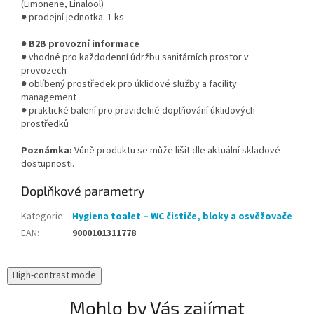
(Limonene, Linalool)
● prodejní jednotka: 1 ks
●
B2B provozní informace
● vhodné pro každodenní údržbu sanitárních prostor v
provozech
● oblíbený prostředek pro úklidové služby a facility
management
● praktické balení pro pravidelné doplňování úklidových
prostředků
Poznámka:
Vůně produktu se může lišit dle aktuální skladové
dostupnosti.
Doplňkové parametry
Kategorie
:
Hygiena toalet – WC čističe, bloky a osvěžovače
EAN
:
9000101311778
High-contrast mode
Mohlo by Vás zajímat