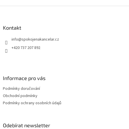
Z
á
p
a
Kontakt
t
info
@
spokojenakancelar.cz
í
+420 737 207 892
Informace pro vás
Podmínky doručování
Obchodní podmínky
Podmínky ochrany osobních údajů
Odebírat newsletter