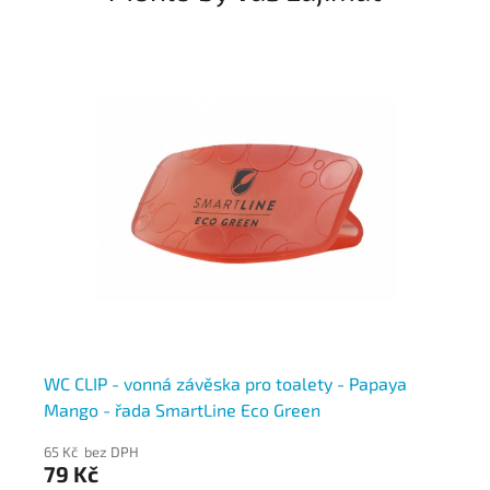
WC CLIP - vonná závěska pro toalety - Papaya
WC
Mango - řada SmartLine Eco Green
- 
65 Kč bez DPH
65
79 Kč
79