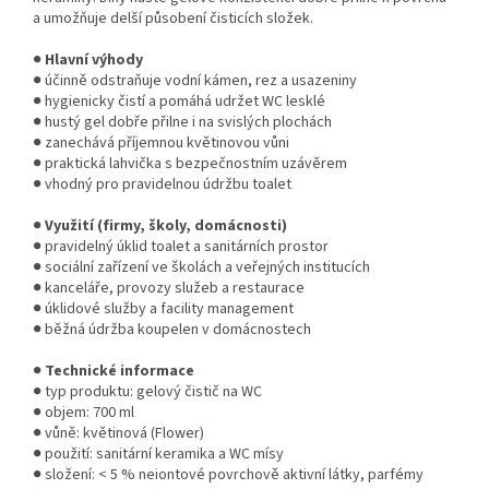
a umožňuje delší působení čisticích složek.
●
Hlavní výhody
● účinně odstraňuje vodní kámen, rez a usazeniny
● hygienicky čistí a pomáhá udržet WC lesklé
● hustý gel dobře přilne i na svislých plochách
● zanechává příjemnou květinovou vůni
● praktická lahvička s bezpečnostním uzávěrem
● vhodný pro pravidelnou údržbu toalet
●
Využití (firmy, školy, domácnosti)
● pravidelný úklid toalet a sanitárních prostor
● sociální zařízení ve školách a veřejných institucích
● kanceláře, provozy služeb a restaurace
● úklidové služby a facility management
● běžná údržba koupelen v domácnostech
●
Technické informace
● typ produktu: gelový čistič na WC
● objem: 700 ml
● vůně: květinová (Flower)
● použití: sanitární keramika a WC mísy
● složení: < 5 % neiontové povrchově aktivní látky, parfémy