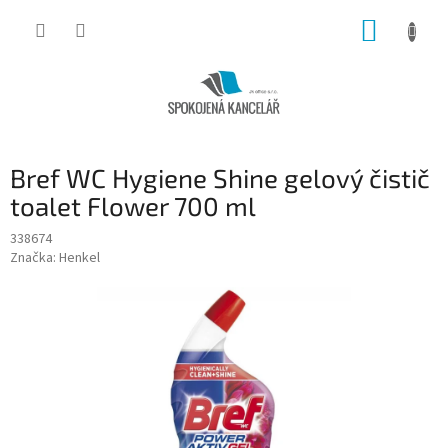
Přejít
NÁKUP
na
obsah
KOŠÍK
Bref WC Hygiene Shine gelový čistič
toalet Flower 700 ml
338674
Značka:
Henkel