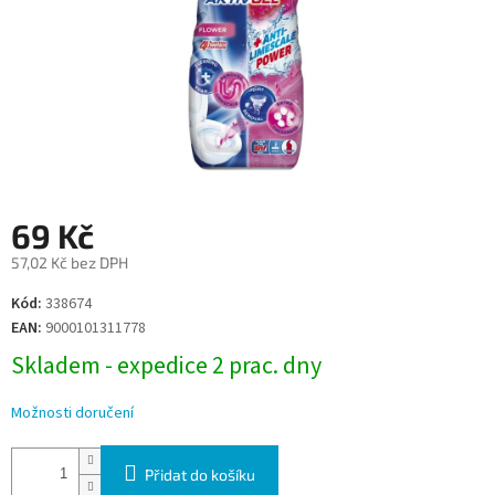
69 Kč
57,02 Kč bez DPH
Měrná
Kód:
338674
cena:
EAN:
9000101311778
Skladem - expedice 2 prac. dny
Možnosti doručení
Přidat do košíku