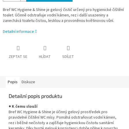
Bref WC Hygiene & Shine je gelový čistič určený pro hygienické čištění
toalet. Účinně odstraňuje vodní kámen, rez i další usazeniny a
zanechává toaletu čistou, lesklou a provoněnou květinovou vůní.
Detailní informace
ZEPTAT SE
HLÍDAT
SDÍLET
Popis
Diskuze
Detailní popis produktu
●
K čemu slouží
Bref WC Hygiene & Shine je účinný gelový prostředek pro
pravidelné čištění WC mísy. Pomáhá odstraňovat vodní kámen,
rez i běžné nečistoty a zajišťuje hygienickou čistotu sanitární
keramiky. Díky husté gelové konzistenci dobře přilne k povrchu