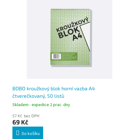
BOBO kroužkový blok horní vazba A4
BO
čtverečkovaný, 50 listů
lis
Skladem - expedice 2 prac. dny
Skl
57 Kč bez DPH
57
69 Kč
6
Do košíku