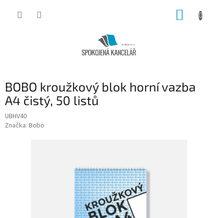
Přejít
NÁKUP
na
obsah
KOŠÍK
BOBO kroužkový blok horní vazba
A4 čistý, 50 listů
UBHV40
Značka:
Bobo