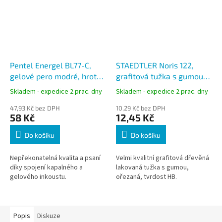
Pentel Energel BL77-C,
STAEDTLER Noris 122,
gelové pero modré, hrot
grafitová tužka s gumou
0,7 mm
šestihranná, tvrdost HB
Skladem - expedice 2 prac. dny
Skladem - expedice 2 prac. dny
47,93 Kč bez DPH
10,29 Kč bez DPH
58 Kč
12,45 Kč
Do košíku
Do košíku
Nepřekonatelná kvalita a psaní
Velmi kvalitní grafitová dřevěná
díky spojení kapalného a
lakovaná tužka s gumou,
gelového inkoustu.
ořezaná, tvrdost HB.
Popis
Diskuze