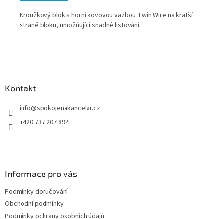
Kroužkový blok s horní kovovou vazbou Twin Wire na kratší
Kro
straně bloku, umožňující snadné listování.
str
Z
á
p
a
Kontakt
t
info
@
spokojenakancelar.cz
í
+420 737 207 892
Informace pro vás
Podmínky doručování
Obchodní podmínky
Podmínky ochrany osobních údajů