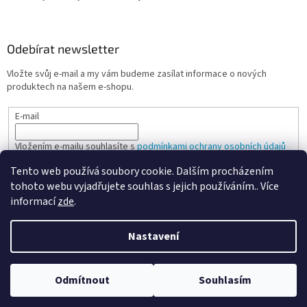
Odebírat newsletter
Vložte svůj e-mail a my vám budeme zasílat informace o nových
produktech na našem e-shopu.
E-mail
Vložením e-mailu souhlasíte s
podmínkami ochrany osobních údajů
Tento web používá soubory cookie. Dalším procházením
PŘIHLÁSIT SE
tohoto webu vyjadřujete souhlas s jejich používáním.. Více
informací
zde
.
Nastavení
Vytvořil Shoptet
Odmítnout
Souhlasím
Copyright 2026
Spokojená kancelář
. Všechna práva vyhrazena.