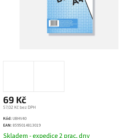
69 Kč
57,02 Kč bez DPH
Měrná
Kód:
UBHV40
cena:
EAN:
8595014813019
Skladem - expedice 2 prac. dny