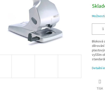
Sklade
Možnosti
Bloková 
děrování 
plastovým
vyšším o
standardn
Detailní 
TISK