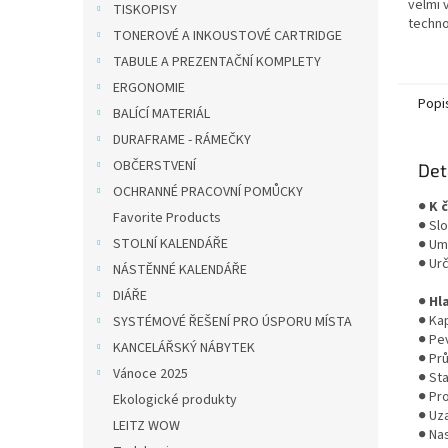
velmi 
TISKOPISY
techno
TONEROVÉ A INKOUSTOVÉ CARTRIDGE
kvalitn
TABULE A PREZENTAČNÍ KOMPLETY
Techno
zajišťuj
ERGONOMIE
Popi
BALÍCÍ MATERIÁL
DURAFRAME - RÁMEČKY
OBČERSTVENÍ
Det
OCHRANNÉ PRACOVNÍ POMŮCKY
●
K 
Favorite Products
● Sl
STOLNÍ KALENDÁŘE
● Um
● Urč
NÁSTĚNNÉ KALENDÁŘE
DIÁŘE
●
Hl
● Kap
SYSTÉMOVÉ ŘEŠENÍ PRO ÚSPORU MÍSTA
● Pe
KANCELÁŘSKÝ NÁBYTEK
● Pr
Vánoce 2025
● St
● Pro
Ekologické produkty
● Uz
LEITZ WOW
● Nas