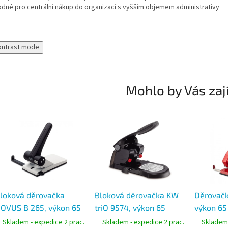
odné pro centrální nákup do organizací s vyšším objemem administrativy
ontrast mode
Mohlo by Vás zaj
loková děrovačka
Bloková děrovačka KW
Děrovačk
OVUS B 265, výkon 65
triO 9574, výkon 65
výkon 65 
istů
listů, černá
Skladem - expedice 2 prac.
Skladem - expedice 2 prac.
Skladem 