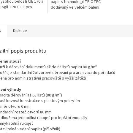
vysokou bělostí CIE 170 a
papír s technologií TRIOTEC
logií TRIOTEC pro
dodávaný ve velkém balení
í černobílý i barevný tisk.
2500 volných listů. Vysoká
logie ColorLok
bělost CIE 170 a technologie
e...
ColorLok...
s
Diskuze
ailní popis produktu
čemu slouží
ouží k děrování dokumentů až do 65 listů papíru 80 g/m²
ožňuje standardní 2otvorové děrování pro archivaci do pořadačů
ena pro administrativní pracoviště s vyšší zátěží
avní výhody
acita děrování až 65 listů (80 g/m²)
vná kovová konstrukce s plastovým pokrytím
ůměr otvoru 6 mm
andardní rozteč otvorů 80 mm
dloužená jednodílná rukojeť pro lepší přenos síly
amykatelná rukojeť
tavitelné vedení papíru (příložník)