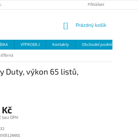
ANY OSOBNÍCH ÚDAJŮ
Přihlášení
NÁKUPNÍ
Prázdný košík
KOŠÍK
ÍDKA
VÝPRODEJ
Kontakty
Obchodní podmínky
tříbrná
Duty, výkon 65 listů,
 Kč
č bez DPH
32
8505126601