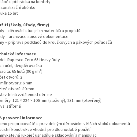
klápěcí přihrádka na konfety
rsonalizační okénko
uka 15 let
žití (školy, úřady, firmy)
ly – děrování studijních materiálů a projektů
ady – archivace spisové dokumentace
rmy – příprava podkladů do kroužkových a pákových pořadačů
chnické informace
del: Rapesco Zero 65 Heavy Duty
p: ruční, dvojděrovačka
acita: 65 listů (80 g/m²)
čet otvorů: 2
ůměr otvoru: 6 mm
zteč otvorů: 80 mm
stavitelná vzdálenost děr: ne
změry: 121 × 224 × 106 mm (složený), 231 mm (otevřený)
va: stříbrná
B provozní informace
čeno pro pracoviště s pravidelným děrováním větších stohů dokumentů
bustní konstrukce vhodná pro dlouhodobé použití
amykatelná rukojeť usnadňuje skladování a manipulaci