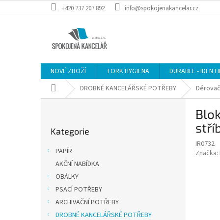
Přejít
+420 737 207 892
info@spokojenakancelar.cz
na
obsah
NOVÉ ZBOŽÍ
TORK HYGIENA
DURABLE - IDENT
Domů
DROBNÉ KANCELÁŘSKÉ POTŘEBY
Děrova
P
Blok
o
Přeskočit
s
stří
Kategorie
kategorie
t
IR0732
r
PAPÍR
Značka:
a
AKČNÍ NABÍDKA
n
OBÁLKY
n
í
PSACÍ POTŘEBY
p
ARCHIVAČNÍ POTŘEBY
a
DROBNÉ KANCELÁŘSKÉ POTŘEBY