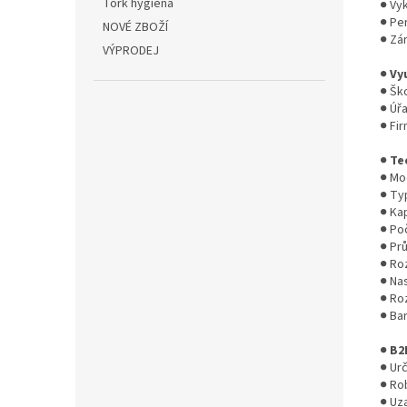
Tork hygiena
● Vy
● Pe
NOVÉ ZBOŽÍ
● Zár
VÝPRODEJ
●
Vyu
● Ško
● Úř
● Fi
●
Te
● Mo
● Ty
● Kap
● Po
● Pr
● Ro
● Na
● Ro
● Bar
●
B2
● Ur
● Ro
● Uz