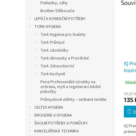
Souvi
Pokladny, váhy
Brother štítkovače
LEPÍCÍ A KOREKČNÍ POTŘEBY
TORK HYGIENA
Tork Hygiena pro toalety
Tork Průmysl
Tork zásobníky
Tork Ubrousky a Prostírání
IQ Pr
Tork Zdravotnictví
kopír
Tork Kuchyně
500 l
Peva Profesionální výrobky na
Sklad
ochranu, mytí a regeneraci lidské
pokožky
111,57
135 
Průmyslové utěrky – netkaná textilie
CELTEX HYGIENA
D
DROGERIE A HYGIENA
ŠKOLNÍ POTŘEBY A POMŮCKY
IQ Pre
KANCELÁŘSKÁ TECHNIKA
prémio