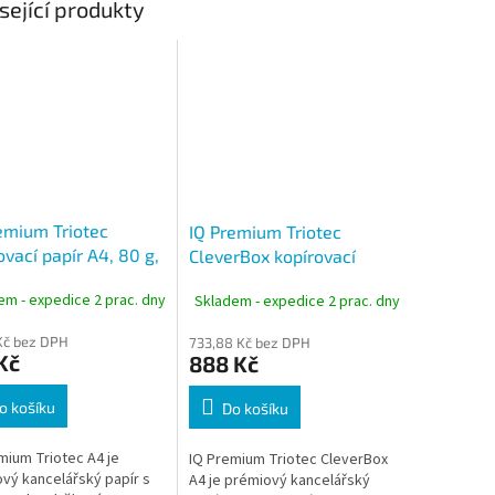
sející produkty
emium Triotec
IQ Premium Triotec
ovací papír A4, 80 g,
CleverBox kopírovací
istů
papír A4, 80 g, 2500 listů
em - expedice 2 prac. dny
Skladem - expedice 2 prac. dny
 Kč bez DPH
733,88 Kč bez DPH
Kč
888 Kč
o košíku
Do košíku
mium Triotec A4 je
IQ Premium Triotec CleverBox
vý kancelářský papír s
A4 je prémiový kancelářský