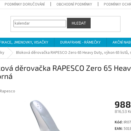
PODMÍNKY DORUČOVÁNÍ
OBCHODNÍ PODMÍNKY
PODMÍNKY OCHR
HLEDAT
IFIKACE, JMENOVKY, VISAČKY
DURAFRAME - RÁMEČKY
AKČNÍ NAB
čky
Bloková děrovačka RAPESCO Zero 65 Heavy Duty, výkon 65 listů, s
ová děrovačka RAPESCO Zero 65 Heavy 
brná
Rapesco
988
816,53 K
Měrná
Kód:
IR07
cena:
EAN:
501