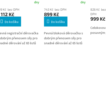
dny
dny
19 Kč bez DPH
743 Kč bez DPH
826 Kč bez
 112 Kč
899 Kč
DPH
999 Kč
Do košíku
Do košíku
Celokovov
posuvným p
evná registrační děrovačka
Pevná bloková děrovačka s
 dobrým přenosem síly pro
dobrým přenosem síly pro
nadné děrování až 65 listů
snadné děrování až 65 listů