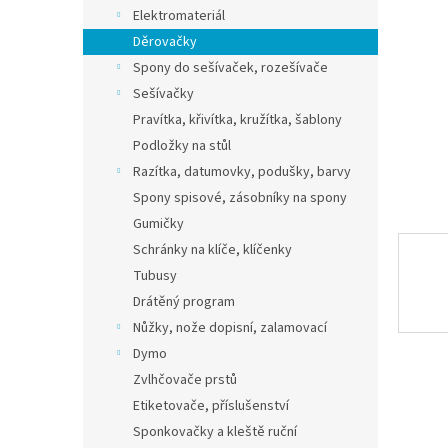
n
Elektromateriál
e
Děrovačky
l
Spony do sešívaček, rozešívače
Sešívačky
Pravítka, křivítka, kružítka, šablony
Podložky na stůl
Razítka, datumovky, podušky, barvy
Spony spisové, zásobníky na spony
Gumičky
Schránky na klíče, klíčenky
Tubusy
Drátěný program
Nůžky, nože dopisní, zalamovací
Dymo
Zvlhčovače prstů
Etiketovače, příslušenství
Sponkovačky a kleště ruční