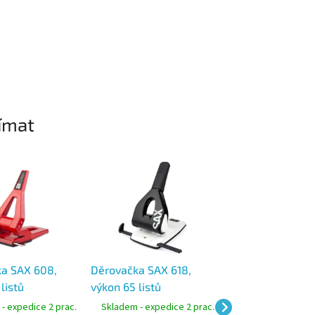
ímat
a SAX 608,
Děrovačka SAX 618,
Rapid Fashion H
listů
výkon 65 listů
velkokapacitní
děrovačka výkon
- expedice 2 prac.
Skladem - expedice 2 prac.
Skladem - expedic