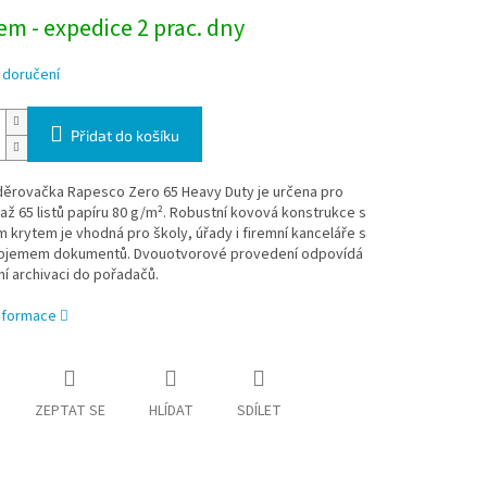
m - expedice 2 prac. dny
 doručení
Přidat do košíku
děrovačka Rapesco Zero 65 Heavy Duty je určena pro
až 65 listů papíru 80 g/m². Robustní kovová konstrukce s
 krytem je vhodná pro školy, úřady i firemní kanceláře s
bjemem dokumentů. Dvouotvorové provedení odpovídá
í archivaci do pořadačů.
informace
ZEPTAT SE
HLÍDAT
SDÍLET