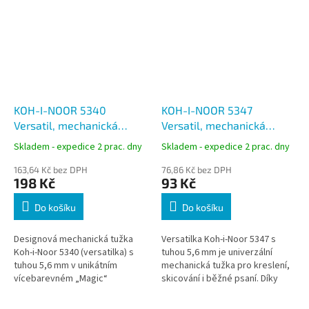
KOH-I-NOOR 5340
KOH-I-NOOR 5347
Versatil, mechanická
Versatil, mechanická
(padací) tužka celokovová
(padací) tužka 5,6 mm,
Skladem - expedice 2 prac. dny
Skladem - expedice 2 prac. dny
5,6 mm, Magic
kombinovaná, černá
vícebarevná
163,64 Kč bez DPH
76,86 Kč bez DPH
198 Kč
93 Kč
Do košíku
Do košíku
Designová mechanická tužka
Versatilka Koh-i-Noor 5347 s
Koh-i-Noor 5340 (versatilka) s
tuhou 5,6 mm je univerzální
tuhou 5,6 mm v unikátním
mechanická tužka pro kreslení,
vícebarevném „Magic“
skicování i běžné psaní. Díky
provedení. Ideální pro kreslení,
robustní konstrukci a silné tuze
skicování i výrazné psaní.
je ideální i pro umělecké...