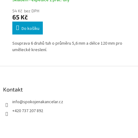
54 Kč bez DPH
54
65 Kč
65
Do košíku
Souprava 6 druhů tuh o průměru 5,6 mm a délce 120 mm pro
Pas
ři
umělecké kreslení.
mec
Z
á
p
a
Kontakt
t
info
@
spokojenakancelar.cz
í
+420 737 207 892