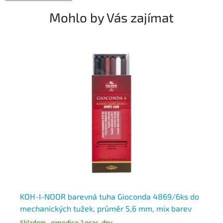
Mohlo by Vás zajímat
l
KOH-I-NOOR barevná tuha Gioconda 4869/6ks do
Ba
mechanických tužek, průměr 5,6 mm, mix barev
43
Skladem - expedice 2 prac. dny
Skl