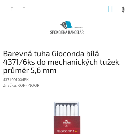
Přejít
NÁKUP
na
obsah
KOŠÍK
Barevná tuha Gioconda bílá
4371/6ks do mechanických tužek,
průměr 5,6 mm
4371001004PK
Značka:
KOH-I-NOOR