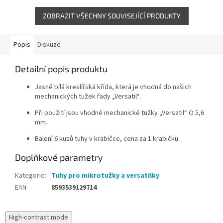
Celokovová...
ZOBRAZIT VŠECHNY SOUVISEJÍCÍ PRODUKTY
Popis
Diskuze
Detailní popis produktu
Jasně bílá kreslířská křída, která je vhodná do našich
mechanických tužek řady „Versatil“.
Při použití jsou vhodné mechanické tužky „Versatil“ O 5,6
mm.
Balení 6 kusů tuhy v krabičce, cena za 1 krabičku.
Doplňkové parametry
Kategorie
:
Tuhy pro mikrotužky a versatilky
EAN
:
8593539129714
High-contrast mode