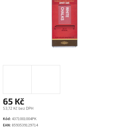
65 Kč
53,72 Kč bez DPH
Měrná
Kód:
4371001004PK
cena:
EAN:
8593539129714