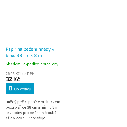
Papír na pečení hnědý v
boxu 38 cm × 8 m
Skladem - expedice 2 prac. dny
26,45 Kč bez DPH
32 Kč
Do košíku
Hnědý pečicí papír v praktickém
boxu o šířce 38 cm a návinu 8 m
je vhodný pro pečení v troubě
až do 220 °C. Zabraňuje
přichycení pokrmů a usnadňuje