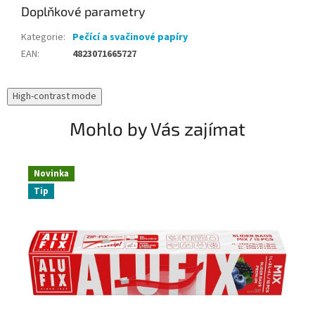
Doplňkové parametry
Kategorie
:
Pečící a svačinové papíry
EAN
:
4823071665727
High-contrast mode
Mohlo by Vás zajímat
Novinka
Tip