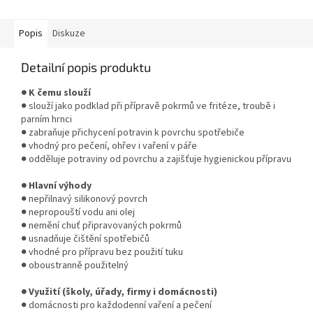
přípravu i úklid. Ideální pro...
Popis
Diskuze
Detailní popis produktu
● K čemu slouží
● slouží jako podklad při přípravě pokrmů ve fritéze, troubě i
parním hrnci
● zabraňuje přichycení potravin k povrchu spotřebiče
● vhodný pro pečení, ohřev i vaření v páře
● odděluje potraviny od povrchu a zajišťuje hygienickou přípravu
● Hlavní výhody
● nepřilnavý silikonový povrch
● nepropouští vodu ani olej
● nemění chuť připravovaných pokrmů
● usnadňuje čištění spotřebičů
● vhodné pro přípravu bez použití tuku
● oboustranně použitelný
● Využití (školy, úřady, firmy i domácnosti)
● domácnosti pro každodenní vaření a pečení