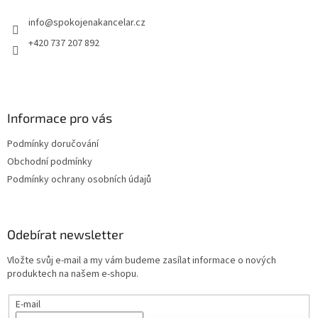
t
info
@
spokojenakancelar.cz
í
+420 737 207 892
Informace pro vás
Podmínky doručování
Obchodní podmínky
Podmínky ochrany osobních údajů
Odebírat newsletter
Vložte svůj e-mail a my vám budeme zasílat informace o nových
produktech na našem e-shopu.
E-mail