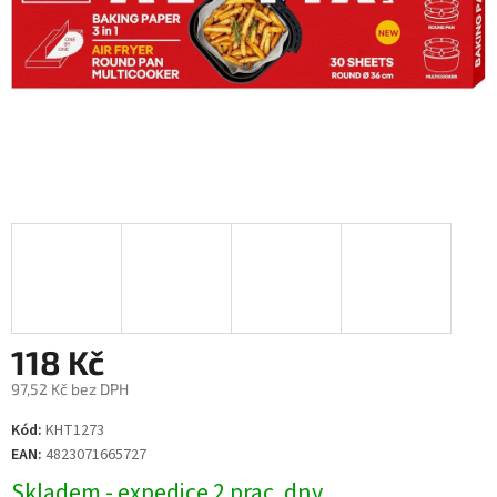
118 Kč
97,52 Kč bez DPH
Měrná
Kód:
KHT1273
cena:
EAN:
4823071665727
Skladem - expedice 2 prac. dny