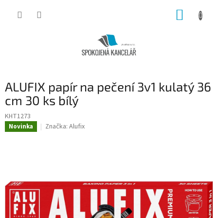
Přejít
NÁKUP
na
obsah
KOŠÍK
ALUFIX papír na pečení 3v1 kulatý 36
cm 30 ks bílý
KHT1273
Značka:
Alufix
Novinka