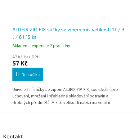
ALUFIX ZIP-FIX sáčky se zipem mix velikostí 1 l / 3
Pa
l / 6 l 15 ks
Skladem - expedice 2 prac. dny
Skl
47 Kč bez DPH
26
57 Kč
32
Do košíku
inu
Univerzální sáčky se zipem ALUFIX ZIP-FIX jsou ideální pro
Hně
ní
uchování, mražení i přehledné skladování potravin a
m j
ch.
drobných předmětů. Mix tří velikostí nabízí maximální
při
flexibilitu použití. Vhodné pro domácnosti i provozy.
dom
Z
á
p
a
Kontakt