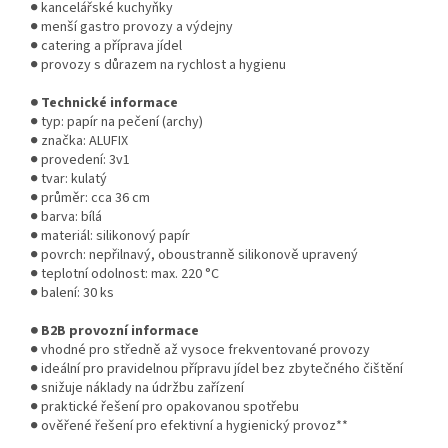
● kancelářské kuchyňky
● menší gastro provozy a výdejny
● catering a příprava jídel
● provozy s důrazem na rychlost a hygienu
● Technické informace
● typ: papír na pečení (archy)
● značka: ALUFIX
● provedení: 3v1
● tvar: kulatý
● průměr: cca 36 cm
● barva: bílá
● materiál: silikonový papír
● povrch: nepřilnavý, oboustranně silikonově upravený
● teplotní odolnost: max. 220 °C
● balení: 30 ks
● B2B provozní informace
● vhodné pro středně až vysoce frekventované provozy
● ideální pro pravidelnou přípravu jídel bez zbytečného čištění
● snižuje náklady na údržbu zařízení
● praktické řešení pro opakovanou spotřebu
● ověřené řešení pro efektivní a hygienický provoz**