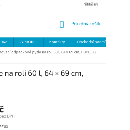
ANY OSOBNÍCH ÚDAJŮ
Přihlášení
NÁKUPNÍ
Prázdný košík
KOŠÍK
ÍDKA
VÝPRODEJ
Kontakty
Obchodní podmínky
ahovací odpadkové pytle na roli 60 l, 64 × 69 cm, HDPE, 33
na roli 60 l, 64 × 69 cm,
č
 bez DPH
PZ60