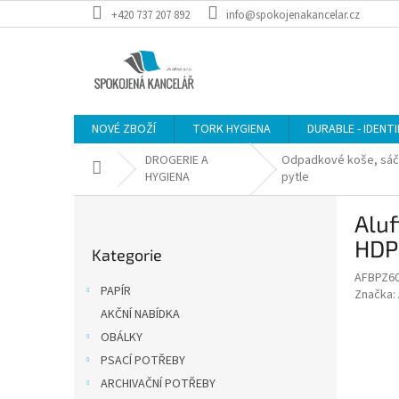
Přejít
+420 737 207 892
info@spokojenakancelar.cz
na
obsah
NOVÉ ZBOŽÍ
TORK HYGIENA
DURABLE - IDENT
DROGERIE A
Odpadkové koše, sáč
Domů
HYGIENA
pytle
P
Aluf
o
Přeskočit
s
HDPE
Kategorie
kategorie
t
AFBPZ6
r
PAPÍR
Značka:
a
AKČNÍ NABÍDKA
n
OBÁLKY
n
í
PSACÍ POTŘEBY
p
ARCHIVAČNÍ POTŘEBY