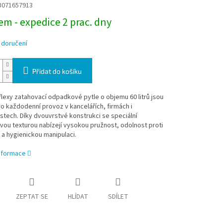
3071657913
m - expedice 2 prac. dny
 doručení
Přidat do košíku
uflexy zatahovací odpadkové pytle o objemu 60 litrů jsou
o každodenní provoz v kancelářích, firmách i
tech. Díky dvouvrstvé konstrukci se speciální
ou texturou nabízejí vysokou pružnost, odolnost proti
 a hygienickou manipulaci.
informace
ZEPTAT SE
HLÍDAT
SDÍLET