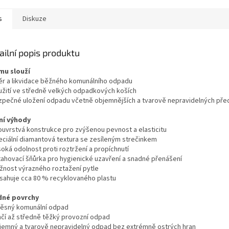
s
Diskuze
ailní popis produktu
mu slouží
ěr a likvidace běžného komunálního odpadu
užití ve středně velkých odpadkových koších
zpečné uložení odpadu včetně objemnějších a tvarově nepravidelných př
ní výhody
ouvrstvá konstrukce pro zvýšenou pevnost a elasticitu
eciální diamantová textura se zesíleným strečinkem
oká odolnost proti roztržení a propíchnutí
tahovací šňůrka pro hygienické uzavření a snadné přenášení
žnost výrazného roztažení pytle
sahuje cca 80 % recyklovaného plastu
dné povrchy
ěsný komunální odpad
hčí až středně těžký provozní odpad
jemný a tvarově nepravidelný odpad bez extrémně ostrých hran