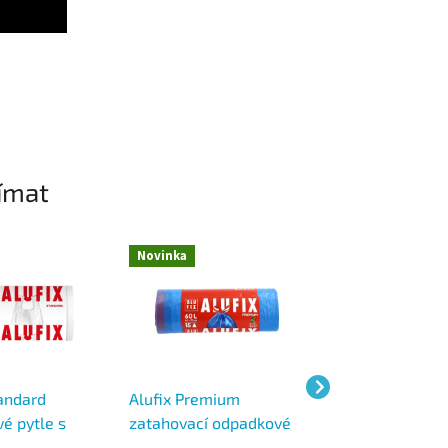
ímat
Novinka
Novinka
tandard
Alufix Premium
Alufix Premium
é pytle s
zatahovací odpadkové
zatahovací odpa
oli 10 l, 36 ×
pytle na roli 60 l, 64 ×
pytle na roli 40 l