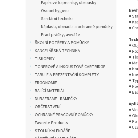
Papírové kapesníky, ubrousky
Nev
Osobní hygiena
● St
Sanitární technika
● Ka
Náplasti, obinadla a ochranné pomůcky
● Ch
Prací prášky, aviváže
Tech
ŠKOLNÍ POTŘEBY A POMŮCKY
● Obj
KANCELÁŘSKÁ TECHNIKA
● Ro
● Tlo
TISKOPISY
● Ma
TONEROVÉ A INKOUSTOVÉ CARTRIDGE
● Ko
TABULE A PREZENTAČNÍ KOMPLETY
● No
● Ty
ERGONOMIE
● Poč
BALÍCÍ MATERIÁL
● Bal
DURAFRAME - RÁMEČKY
Apli
OBČERSTVENÍ
● Vl
OCHRANNÉ PRACOVNÍ POMŮCKY
● Ok
● Po
Favorite Products
● Uz
STOLNÍ KALENDÁŘE