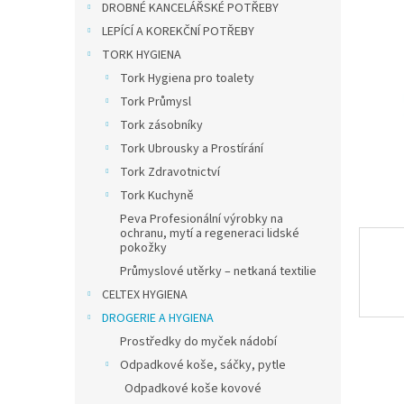
a
DROBNÉ KANCELÁŘSKÉ POTŘEBY
n
LEPÍCÍ A KOREKČNÍ POTŘEBY
e
TORK HYGIENA
l
Tork Hygiena pro toalety
Tork Průmysl
Tork zásobníky
Tork Ubrousky a Prostírání
Tork Zdravotnictví
Tork Kuchyně
Peva Profesionální výrobky na
ochranu, mytí a regeneraci lidské
pokožky
Průmyslové utěrky – netkaná textilie
CELTEX HYGIENA
DROGERIE A HYGIENA
Prostředky do myček nádobí
Odpadkové koše, sáčky, pytle
Odpadkové koše kovové