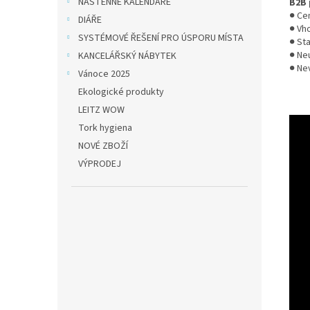
NÁSTĚNNÉ KALENDÁŘE
B2B 
● Cen
DIÁŘE
● Vh
SYSTÉMOVÉ ŘEŠENÍ PRO ÚSPORU MÍSTA
● St
● Ne
KANCELÁŘSKÝ NÁBYTEK
● Ne
Vánoce 2025
Ekologické produkty
LEITZ WOW
Tork hygiena
NOVÉ ZBOŽÍ
VÝPRODEJ