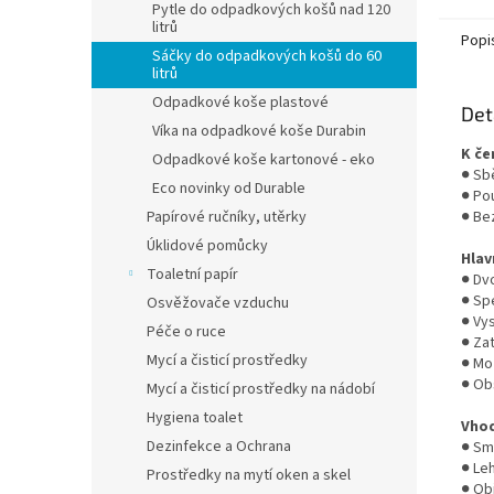
Pytle do odpadkových košů nad 120
litrů
Popi
Sáčky do odpadkových košů do 60
litrů
Odpadkové koše plastové
Det
Víka na odpadkové koše Durabin
K če
Odpadkové koše kartonové - eko
● Sb
Eco novinky od Durable
● Po
Papírové ručníky, utěrky
● Be
Úklidové pomůcky
Hlav
Toaletní papír
● Dv
● Sp
Osvěžovače vzduchu
● Vys
Péče o ruce
● Za
Mycí a čisticí prostředky
● Mo
● Ob
Mycí a čisticí prostředky na nádobí
Hygiena toalet
Vho
Dezinfekce a Ochrana
● Sm
● Le
Prostředky na mytí oken a skel
● Ob