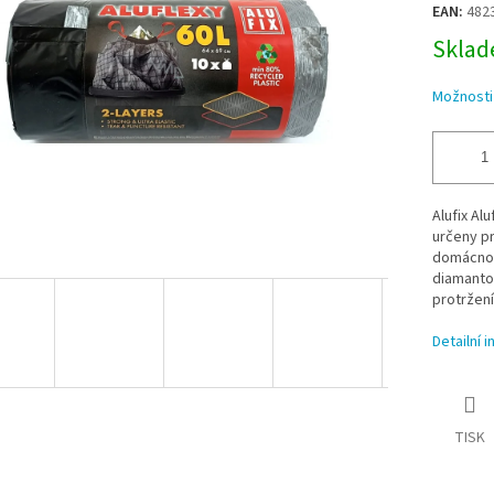
EAN:
482
Sklade
Možnosti
Alufix Al
určeny pr
domácnos
diamantov
protržení
Detailní 
TISK