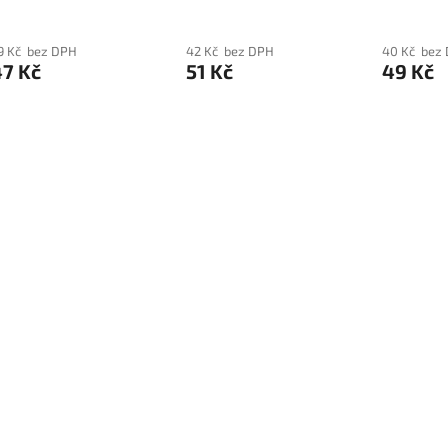
5 µ, 15 ks
60 cm, HDPE, 28 µ, 15
44 cm, HD
ks
čiré, 40 
9 Kč bez DPH
42 Kč bez DPH
40 Kč bez
47 Kč
51 Kč
49 Kč