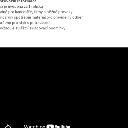
provozní informace
a je uvedena za 1 roličku
odné pro kanceláře, firmy a běžné provozy
andardní spotřební materiál pro pravidelný odběr
určeno pro styk s potravinami
vyžaduje zvláštní skladovací podmínky