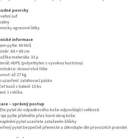
hodné povrchy
avební suť
paliny
emicky agresivní látky
nické informace
em pytle: 60 litrů
změr: 64 × 69 cm
ušťka materiálu: 33 µ
teriál: HDPE (polyethylen s vysokou hustotou)
nstrukce: dvouvrstvá fólie
snost: až 27 kg
p uzavření: zatahovací páska
et kusů v balení: 10 ks
ení: 1 rolička
kace – správný postup
ožte pytel do odpadkového koše odpovídající velikosti
raje pytle přehněte přes horní okraj koše
 naplnění pytel uzavřete zatažením šňůrky
avřený pytel bezpečně přeneste a zlikvidujte dle provozních pravidel