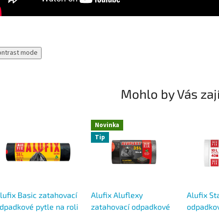
ontrast mode
Mohlo by Vás zaj
Novinka
Tip
lufix Basic zatahovací
Alufix Aluflexy
Alufix S
dpadkové pytle na roli
zatahovací odpadkové
odpadkov
5 l, 53 × 60 cm, HDPE,
pytle na roli 35 l, 53 ×
oušky na r