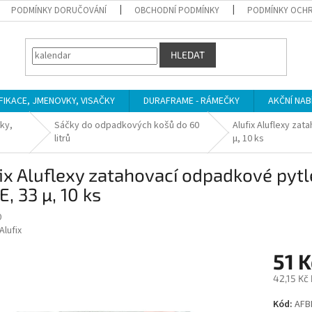
PODMÍNKY DORUČOVÁNÍ
OBCHODNÍ PODMÍNKY
PODMÍNKY OCHR
HLEDAT
IFIKACE, JMENOVKY, VISAČKY
DURAFRAME - RÁMEČKY
AKČNÍ NAB
ky,
Sáčky do odpadkových košů do 60
Alufix Aluflexy zat
litrů
µ, 10 ks
ix Aluflexy zatahovací odpadkové pytle 
, 33 µ, 10 ks
0
Alufix
51 K
42,15 Kč
Měrná
Kód:
AFB
cena: