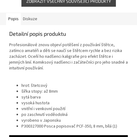
ZOBRAZIT VŠECHNY SOUVISEJÍCÍ PRODUKTY
Popis
Diskuze
Detailní popis produktu
Profesionálové znovu objeví potěšení z používání štětce,
zatímco amatéři a děti se naučí se štětcem rychle a bez rizika
zacházet. Oceňí ho nadšenci kaligrafie pro efekt štětce i
jemných linií. Komiksový nadšenci i začátečníci pro jeho snadné a
intuitivní používání.
hrot: štetcový
šířka stopy: až 8mm
sytá barva
vysoká hustota
vnitřní i venkovní použití
po zaschnutí voděodolná
vyrobeno v Japonsku
P300327000 Posca popisovač PCF-350, 8 mm, bílá (1)