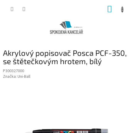
Přejít
NÁKUP
na
obsah
KOŠÍK
Akrylový popisovač Posca PCF-350,
se štětečkovým hrotem, bílý
P300327000
Značka:
Uni-Ball