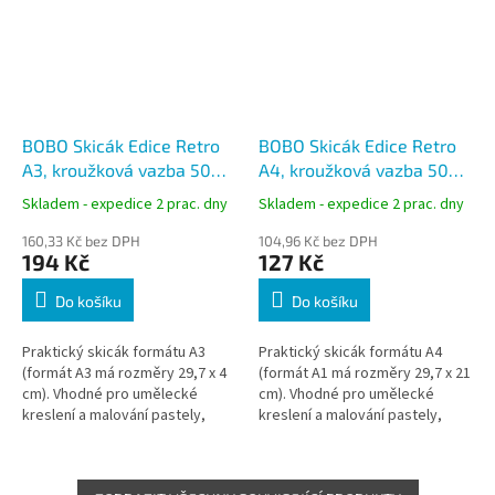
BOBO Skicák Edice Retro
BOBO Skicák Edice Retro
A3, kroužková vazba 50
A4, kroužková vazba 50
listů
listů
Skladem - expedice 2 prac. dny
Skladem - expedice 2 prac. dny
160,33 Kč bez DPH
104,96 Kč bez DPH
194 Kč
127 Kč
Do košíku
Do košíku
Praktický skicák formátu A3
Praktický skicák formátu A4
(formát A3 má rozměry 29,7 x 4
(formát A1 má rozměry 29,7 x 21
cm). Vhodné pro umělecké
cm). Vhodné pro umělecké
kreslení a malování pastely,
kreslení a malování pastely,
pastelkami, tuhou nebo
pastelkami, tuhou nebo
obyčejnou tužkou.
obyčejnou tužkou.