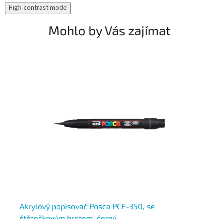
High-contrast mode
Mohlo by Vás zajímat
Akrylový popisovač Posca PCF-350, se
Ak
štětečkovým hrotem, černý
št