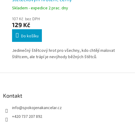
Skladem - expedice 2 prac. dny
Skl
107 Kč bez DPH
107
129 Kč
12
Do košíku
 15
Jedinečný štětcový hrot pro všechny, kdo chtějí malovat
Jed
štětcem, ale trápí je nevýhody běžných štětců.
ště
Z
á
p
a
Kontakt
t
info
@
spokojenakancelar.cz
í
+420 737 207 892