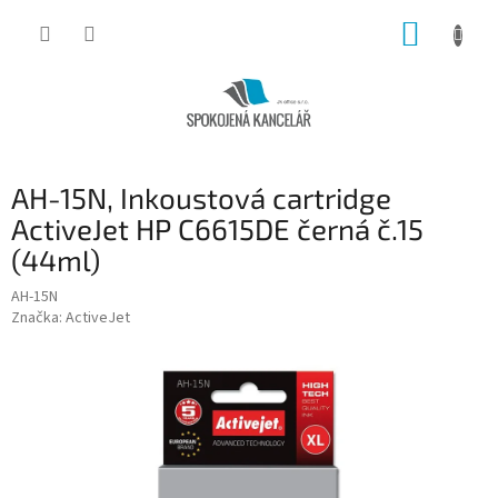
Přejít
NÁKUP
na
obsah
KOŠÍK
AH-15N, Inkoustová cartridge
ActiveJet HP C6615DE černá č.15
(44ml)
AH-15N
Značka:
ActiveJet