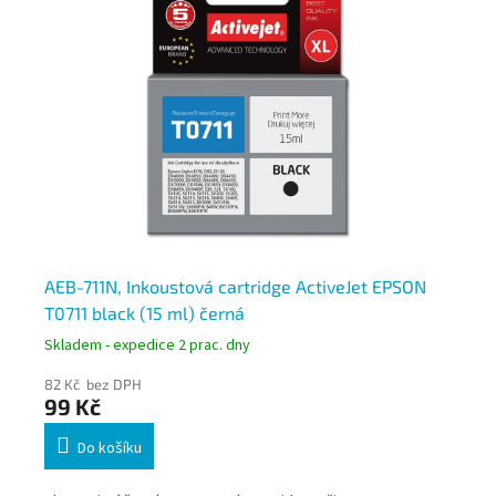
n
AEB-711N, Inkoustová cartridge ActiveJet EPSON
AE
T0711 black (15 ml) černá
T0
Skladem - expedice 2 prac. dny
Skl
82 Kč bez DPH
82
99 Kč
9
Do košíku