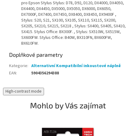
pro Epson Stylus Stylus: D78, D92, D120, DX4000, DX4050,
DX4400, DX4450, DX5000, DX5050, DX6000, DX6050,
DX7000F, DX7400, DX7450, DX8400, DX8450, DX9400F ,
Stylus: S20, S21, SX100, SX105, SX110, SX115, SX200,
SX205, SX210, SX215, SX218 , Stylus: SX400, SX405, SX410,
SX415. Stylus Office: BX300F. , Stylus: SX510W, SX515W,
SX600FW. Stylus Office: B40W, BX310FN, BX600FW,
BX610FW.
Doplňkové parametry
Kategorie
:
Alternativní Kompatibilní inkoustové náplně
EAN
:
5904356294388
High-contrast mode
Mohlo by Vás zajímat