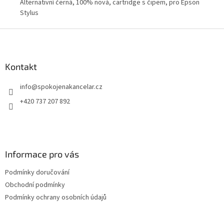
n
Alternativní černá, 100% nová, cartridge s čipem, pro Epson
Alt
Stylus
Eps
Z
á
p
a
Kontakt
t
info
@
spokojenakancelar.cz
í
+420 737 207 892
Informace pro vás
Podmínky doručování
Obchodní podmínky
Podmínky ochrany osobních údajů