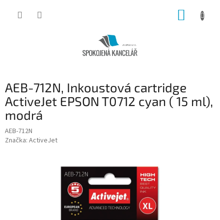
Přejít
NÁKUP
na
obsah
KOŠÍK
AEB-712N, Inkoustová cartridge
ActiveJet EPSON T0712 cyan ( 15 ml),
modrá
AEB-712N
Značka:
ActiveJet