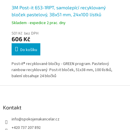
3M Post-it 653-1RPT, samolepící recyklovaný
3M
bloček pastelový, 38x51 mm, 24x100 lístků
76
Skladem - expedice 2 prac. dny
Skl
501 Kč bez DPH
29
606 Kč
3
Do košíku
Post-it® recyklované bločky - GREEN program. Pastelový
Pos
rainbow recyklovaný Post-it bloček, 51x38 mm, 100 lístků,
Smě
balení obsahuje 24 bločků
zpr
Z
á
p
a
Kontakt
t
info
@
spokojenakancelar.cz
í
+420 737 207 892