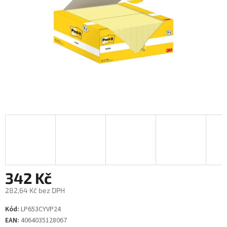
342 Kč
282,64 Kč bez DPH
Měrná
Kód:
LP653CYVP24
cena:
EAN:
4064035128067