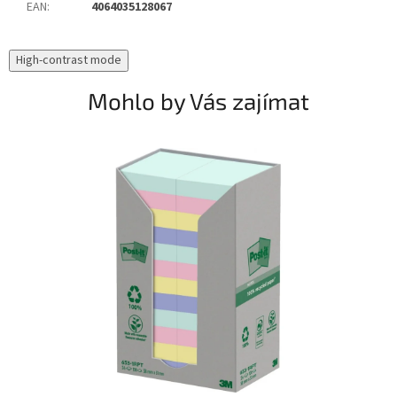
EAN
:
4064035128067
High-contrast mode
Mohlo by Vás zajímat