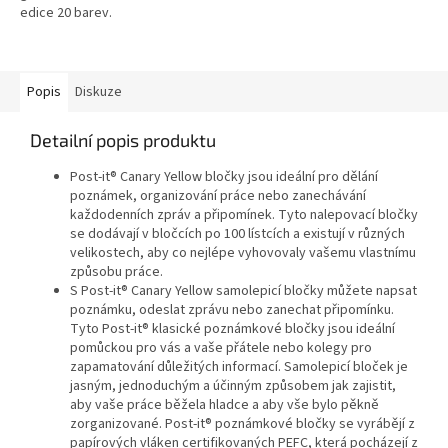
edice 20 barev.
Popis
Diskuze
Detailní popis produktu
Post-it® Canary Yellow bločky jsou ideální pro dělání
poznámek, organizování práce nebo zanechávání
každodenních zpráv a připomínek. Tyto nalepovací bločky
se dodávají v bločcích po 100 lístcích a existují v různých
velikostech, aby co nejlépe vyhovovaly vašemu vlastnímu
způsobu práce.
S Post-it® Canary Yellow samolepicí bločky můžete napsat
poznámku, odeslat zprávu nebo zanechat připomínku.
Tyto Post-it® klasické poznámkové bločky jsou ideální
pomůckou pro vás a vaše přátele nebo kolegy pro
zapamatování důležitých informací. Samolepicí bloček je
jasným, jednoduchým a účinným způsobem jak zajistit,
aby vaše práce běžela hladce a aby vše bylo pěkně
zorganizované. Post-it® poznámkové bločky se vyrábějí z
papírových vláken certifikovaných PEFC, která pocházejí z