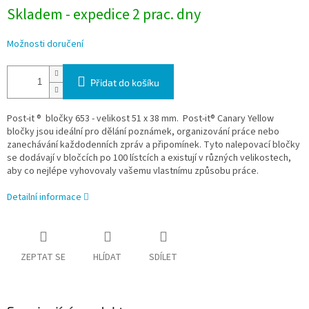
Skladem - expedice 2 prac. dny
Možnosti doručení
Přidat do košíku
Post-it ® bločky 653 - velikost 51 x 38 mm
.
Post-it® Canary Yellow
bločky jsou ideální pro dělání poznámek, organizování práce nebo
zanechávání každodenních zpráv a připomínek. Tyto nalepovací bločky
se dodávají v bločcích po 100 lístcích a existují v různých velikostech,
aby co nejlépe vyhovovaly vašemu vlastnímu způsobu práce.
Detailní informace
ZEPTAT SE
HLÍDAT
SDÍLET