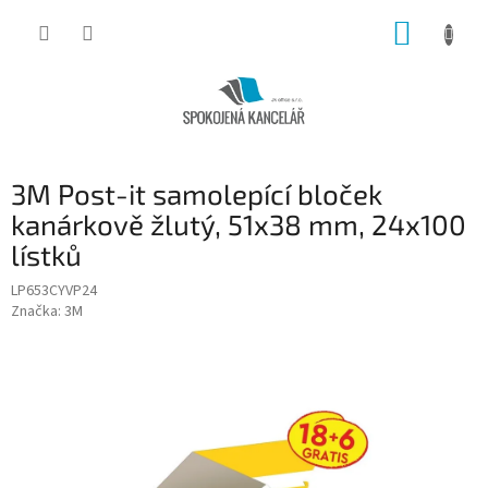
Přejít
NÁKUP
na
obsah
KOŠÍK
3M Post-it samolepící bloček
kanárkově žlutý, 51x38 mm, 24x100
lístků
LP653CYVP24
Značka:
3M