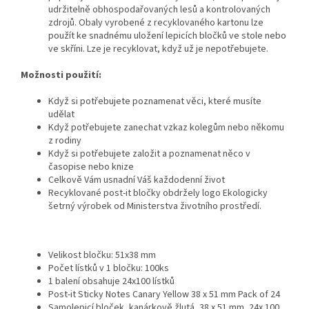
udržitelně obhospodařovaných lesů a kontrolovaných
zdrojů. Obaly vyrobené z recyklovaného kartonu lze
použít ke snadnému uložení lepicích bločků ve stole nebo
ve skříni. Lze je recyklovat, když už je nepotřebujete.
Možnosti použití:
Když si potřebujete poznamenat věci, které musíte
udělat
Když potřebujete zanechat vzkaz kolegům nebo někomu
z rodiny
Když si potřebujete založit a poznamenat něco v
časopise nebo knize
Celkově Vám usnadní Váš každodenní život
Recyklované post-it bločky obdržely logo Ekologicky
šetrný výrobek od Ministerstva životního prostředí.
Velikost bločku: 51x38 mm
Počet lístků v 1 bločku: 100ks
1 balení obsahuje 24x100 lístků
Post-it Sticky Notes Canary Yellow 38 x 51 mm Pack of 24
Samolepicí bloček, kanárkově žlutá, 38 x 51 mm, 24x 100