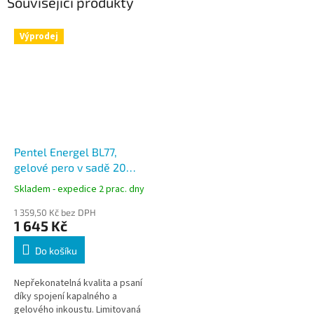
Související produkty
Výprodej
Pentel Energel BL77,
gelové pero v sadě 20
barev, hrot 0,7 mm,
Skladem - expedice 2 prac. dny
limitovaná edice
1 359,50 Kč bez DPH
1 645 Kč
Do košíku
Nepřekonatelná kvalita a psaní
díky spojení kapalného a
gelového inkoustu. Limitovaná