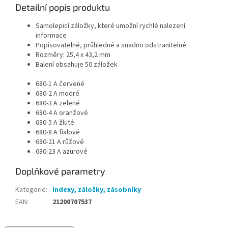
Detailní popis produktu
Samolepicí záložky, které umožní rychlé nalezení
informace
Popisovatelné, průhledné a snadno odstranitelné
Rozměry: 25,4 x 43,2 mm
Balení obsahuje 50 záložek
680-1 A červené
680-2 A modré
680-3 A zelené
680-4 A oranžové
680-5 A žluté
680-8 A fialové
680-21 A růžové
680-23 A azurové
Doplňkové parametry
Kategorie
:
Indexy, záložky, zásobníky
EAN
:
21200707537