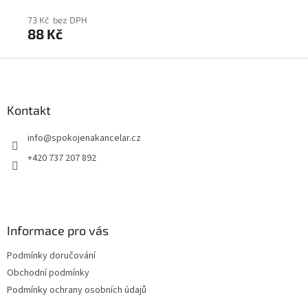
73 Kč bez DPH
73
88 Kč
8
Z
á
p
a
Kontakt
t
info
@
spokojenakancelar.cz
í
+420 737 207 892
Informace pro vás
Podmínky doručování
Obchodní podmínky
Podmínky ochrany osobních údajů