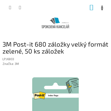
Přejít
NÁKUP
na
obsah
KOŠÍK
3M Post-it 680 záložky velký formát
zelené, 50 ks záložek
LPJ6803
Značka:
3M