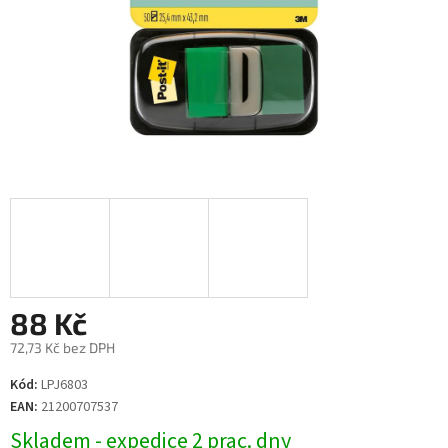
88 Kč
72,73 Kč bez DPH
Měrná
Kód:
LPJ6803
cena:
EAN:
21200707537
Skladem - expedice 2 prac. dny