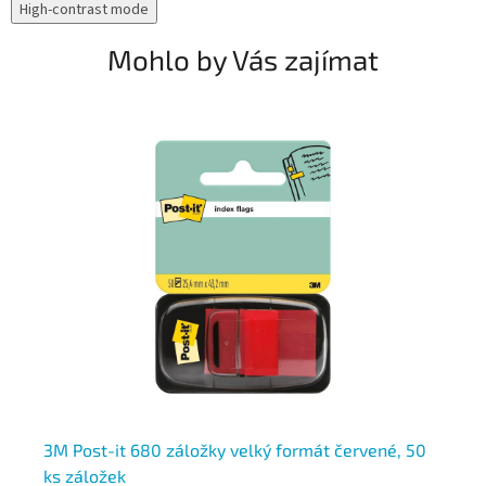
High-contrast mode
Mohlo by Vás zajímat
3M Post-it 680 záložky velký formát červené, 50
3M
ks záložek
zá